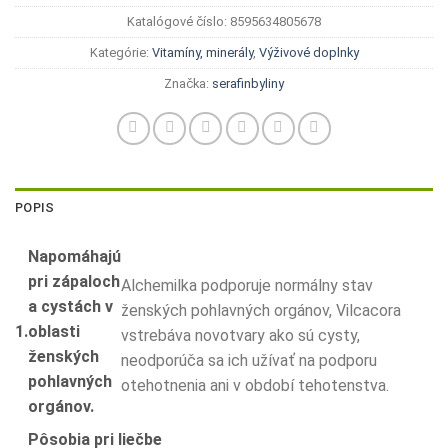
Katalógové číslo:
8595634805678
Kategórie:
Vitamíny, minerály
,
Výživové doplnky
Značka:
serafinbyliny
POPIS
Napomáhajú
pri zápaloch
Alchemilka podporuje normálny stav
a cystách v
ženských pohlavných orgánov, Vilcacora
1.
oblasti
vstrebáva novotvary ako sú cysty,
ženských
neodporúča sa ich užívať na podporu
pohlavných
otehotnenia ani v období tehotenstva.
orgánov.
Pôsobia pri liečbe