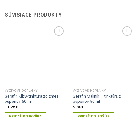
SÚVISIACE PRODUKTY
Pridať do
Pridať do
zoznamu
zoznamu
želaní
želaní
VÝŽIVOVÉ DOPLNKY
VÝŽIVOVÉ DOPLNKY
Serafin Kĺby- tinktúra zo zmesi
Serafin Maliník – tinktúra z
pupeňov 50 ml
pupeňov 50 ml
11.25
€
9.80
€
PRIDAŤ DO KOŠÍKA
PRIDAŤ DO KOŠÍKA