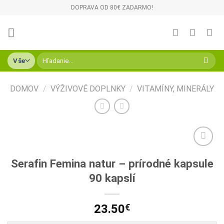
Skip
DOPRAVA OD 80€ ZADARMO!
to
content
Hľadať:
DOMOV
/
VÝŽIVOVÉ DOPLNKY
/
VITAMÍNY, MINERÁLY
Pridať do
Serafin Femina natur – prírodné kapsule
zoznamu
želaní
90 kapslí
23.50
€