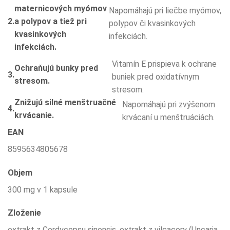
maternicových myómov
Napomáhajú pri liečbe myómov,
2.
a polypov a tiež pri
polypov či kvasinkových
kvasinkových
infekciách.
infekciách.
Vitamín E prispieva k ochrane
Ochraňujú bunky pred
3.
buniek pred oxidatívnym
stresom.
stresom.
Znižujú silné menštruačné
Napomáhajú pri zvýšenom
4.
krvácanie.
krvácaní u menštruáciách.
EAN
8595634805678
Objem
300 mg v 1 kapsule
Zloženie
extrakt z Cordycepsu sinensis, extrakt z vilcacory (Uncaria