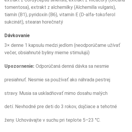
tomentosa), extrakt z alchemilky (Alchemilla vulgaris),
tiamín (B1), pyridoxín (B6), vitamín E (D-alfa-tokoferol
sukcinát), stearan horečnatý
Dávkovanie
3× denne 1 kapsulu medzi jedlom (neodporúčame užívať
večer, obsiahnuté byliny mierne stimulujú)
Upozornenie:
Odporúčaná denná dávka sa nesmie
presiahnuť. Nesmie sa používať ako náhrada pestrej
stravy. Musia sa uskladňovať mimo dosahu malých
detí. Nevhodné pre deti do 3 rokov, dojčiace a tehotné
ženy. Uchovávajte v suchu pri teplote 5–23 °C.