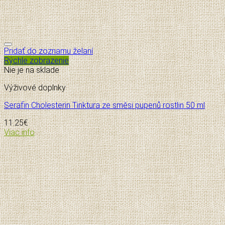
Pridať do zoznamu želaní
Rýchle zobrazenie
Nie je na sklade
Výživové doplnky
Serafin Cholesterin Tinktura ze směsi pupenů rostlin 50 ml
11.25
€
Viac info