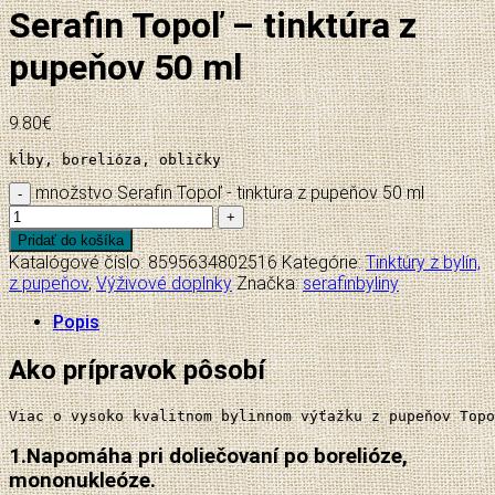
Serafin Topoľ – tinktúra z
pupeňov 50 ml
9.80
€
kĺby, borelióza, obličky
množstvo Serafin Topoľ - tinktúra z pupeňov 50 ml
Pridať do košíka
Katalógové číslo:
8595634802516
Kategórie:
Tinktúry z bylín,
z pupeňov
,
Výživové doplnky
Značka:
serafinbyliny
Popis
Ako prípravok pôsobí
Viac o vysoko kvalitnom bylinnom výťažku z pupeňov Topo
1.
Napomáha pri doliečovaní po borelióze,
mononukleóze.