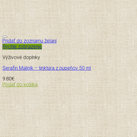
Pridať do zoznamu želaní
Rýchle zobrazenie
Výživové doplnky
Serafin Maliník – tinktúra z pupeňov 50 ml
9.80
€
Pridať do košíka