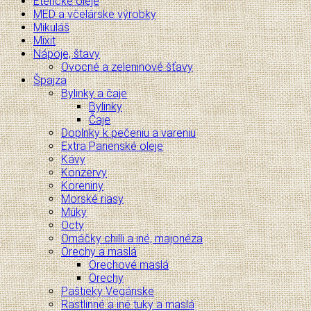
Éterické oleje
MED a včelárske výrobky
Mikuláš
Mixit
Nápoje, štavy
Ovocné a zeleninové šťavy
Špajza
Bylinky a čaje
Bylinky
Čaje
Doplnky k pečeniu a vareniu
Extra Panenské oleje
Kávy
Konzervy
Koreniny
Morské riasy
Múky
Octy
Omáčky chilli a iné, majonéza
Orechy a maslá
Orechové maslá
Orechy
Paštieky Vegánske
Rastlinné a iné tuky a maslá