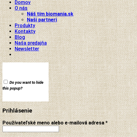
Domov
O nás
Náš tím biomania.sk
Naši partneri
Produkty
Kontakty
Blog
Naša predajňa
Newsletter
Do you want to hide
this popup?
Prihlásenie
Používateľské meno alebo e-mailová adresa
*