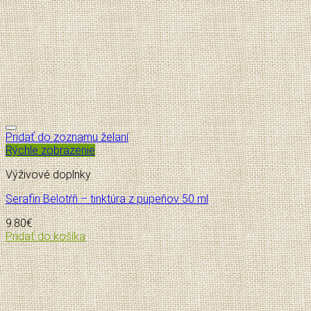
Pridať do zoznamu želaní
Rýchle zobrazenie
Výživové doplnky
Serafin Belotŕň – tinktúra z pupeňov 50 ml
9.80
€
Pridať do košíka