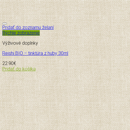
Pridať do zoznamu želaní
Rýchle zobrazenie
Výživové doplnky
Reishi BIO – tinktúra z huby 30ml
22.90
€
Pridať do košíka