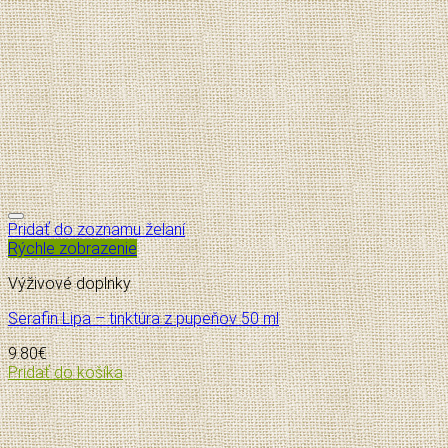
Pridať do zoznamu želaní
Rýchle zobrazenie
Výživové doplnky
Serafin Lipa – tinktúra z pupeňov 50 ml
9.80
€
Pridať do košíka