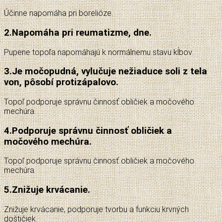
Účinne napomáha pri borelióze.
2.
Napomáha pri reumatizme, dne.
Pupene topoľa napomáhajú k normálnemu stavu kĺbov.
3.
Je močopudná, vylučuje nežiaduce soli z tela
von, pôsobí protizápalovo.
Topoľ podporuje správnu činnosť obličiek a močového
mechúra.
4.
Podporuje správnu činnosť obličiek a
močového mechúra.
Topoľ podporuje správnu činnosť obličiek a močového
mechúra.
5.
Znižuje krvácanie.
Znižuje krvácanie, podporuje tvorbu a funkciu krvných
doštičiek.