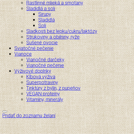
Rastlinné mlieká a smotany
Sladidlá a soli
Sirupy
Sladidlá
Soli
Sladkosti bez lepku/cukru/laktózy
Strukoviny a obilniny, ryže
Sušené ovocie
Sviatočné pečenie
Vianoce
Vianočné darčeky
Vianočné pečenie
Výživové doplnky
Kĺbová výživa
Superpotraviny
Tinktúry z bylín, z pupeňov
VEGAN proteíny
Vitamíny, minerály
Pridať do zoznamu želaní