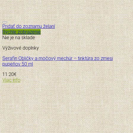
Pridať do zoznamu želaní
Rýchle zobrazenie
Nie je na sklade
Výživové doplnky
Serafin Obličky a močový mechúr – tinktúra zo zmesi
pupeňov 50 ml
11.20
€
Viac info