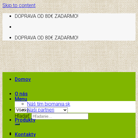
Skip to content
DOPRAVA OD 80€ ZADARMO!
DOPRAVA OD 80€ ZADARMO!
Domov
O nás
Menu
Náš tím biomania.sk
Naši partneri
Hľadať:
Produkty
Kontakty