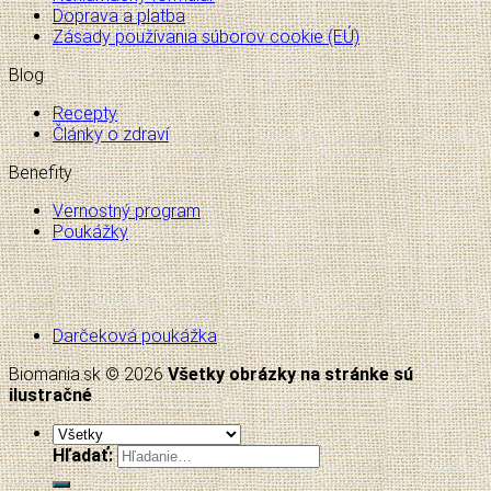
Doprava a platba
Zásady používania súborov cookie (EÚ)
Blog
Recepty
Články o zdraví
Benefity
Vernostný program
Poukážky
Darčeková poukážka
Biomania.sk © 2026
Všetky obrázky na stránke sú
ilustračné
Hľadať: