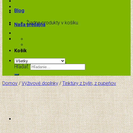
Blog
Žiadne produkty v košíku.
Naša predajňa
Košík
Žiadne produkty v košíku.
Hľadať:
Domov
/
Výživové doplnky
/
Tinktúry z bylín, z pupeňov