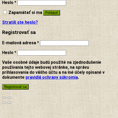
Heslo
*
Zapamätať si ma
Prihlásiť
Stratili ste heslo?
Registrovať sa
E-mailová adresa
*
Heslo
*
Vaše osobné údaje budú použité na zjednodušenie
používania tejto webovej stránke, na správu
prihlasovania do vášho účtu a na iné účely opísané v
dokumente
pravidlá ochrany súkromia
.
Registrovať sa