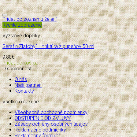
Pridať do zoznamu želaní
Rýchle zobrazenie
Výživové doplnky
Serafin Zlatobyľ – tinktúra z pupeňov 50 ml
9.80
€
Pridať do košíka
O spoločnosti
O nás
Naši partneri
Kontakty
Všetko o nákupe
Všeobecné obchodné podmienky
ODSTÚPENIE OD ZMLUVY
Zásady ochrany osobných údajov
Reklamačné podmienky
Reklamačný formulár