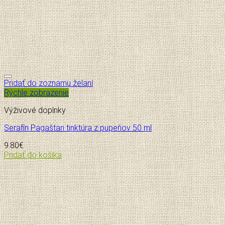
Pridať do zoznamu želaní
Rýchle zobrazenie
Výživové doplnky
Serafín Pagaštan tinktúra z pupeňov 50 ml
9.80
€
Pridať do košíka