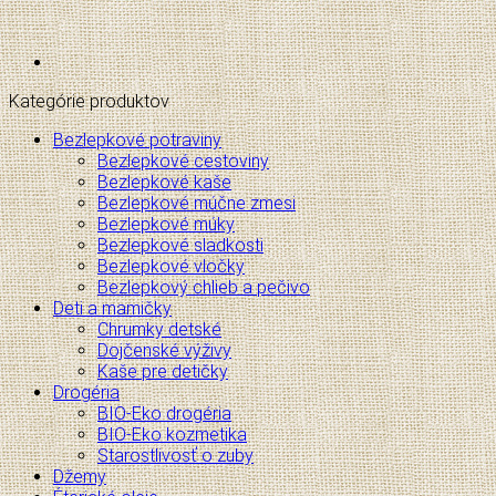
Kategórie produktov
Bezlepkové potraviny
Bezlepkové cestoviny
Bezlepkové kaše
Bezlepkové múčne zmesi
Bezlepkové múky
Bezlepkové sladkosti
Bezlepkové vločky
Bezlepkový chlieb a pečivo
Deti a mamičky
Chrumky detské
Dojčenské výživy
Kaše pre detičky
Drogéria
BIO-Eko drogéria
BIO-Eko kozmetika
Starostlivosť o zuby
Džemy