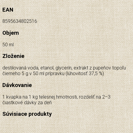
EAN
8595634802516
Objem
50 ml
Zloženie
destilovaná voda, etanol, glycerín, extrakt z pupeňov topoľu
čierneho 5 g v 50 ml prípravku (lúhovitosť 37,5 %)
Dávkovanie
1 kvapka na 1 kg telesnej hmotnosti, rozdeliť na 2–3
čiastkové dávky za deň
Súvisiace produkty