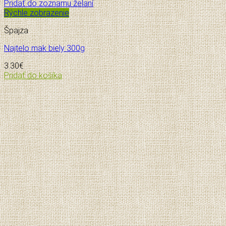
Pridať do zoznamu želaní
Rýchle zobrazenie
Špajza
Najtelo mak biely 300g
3.30
€
Pridať do košíka