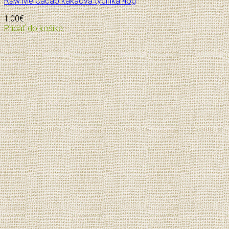
Raw Me Cacao kakaová tyčinka 45g
1.00
€
Pridať do košíka