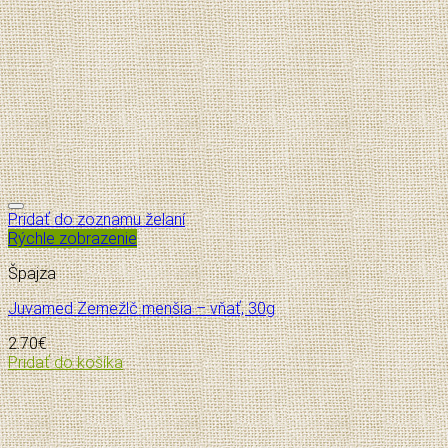
Pridať do zoznamu želaní
Rýchle zobrazenie
Špajza
Juvamed Zemežlč menšia – vňať, 30g
2.70
€
Pridať do košíka