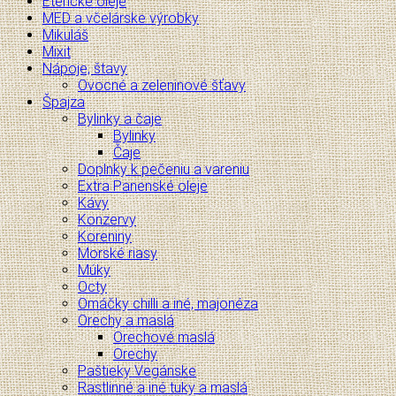
Éterické oleje
MED a včelárske výrobky
Mikuláš
Mixit
Nápoje, štavy
Ovocné a zeleninové šťavy
Špajza
Bylinky a čaje
Bylinky
Čaje
Doplnky k pečeniu a vareniu
Extra Panenské oleje
Kávy
Konzervy
Koreniny
Morské riasy
Múky
Octy
Omáčky chilli a iné, majonéza
Orechy a maslá
Orechové maslá
Orechy
Paštieky Vegánske
Rastlinné a iné tuky a maslá