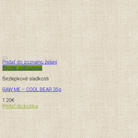
Pridať do zoznamu želaní
Rýchle zobrazenie
Bezlepkové sladkosti
RAW ME – COOL BEAR 35g
1.20
€
Pridať do košíka