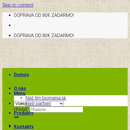
Skip to content
DOPRAVA OD 80€ ZADARMO!
DOPRAVA OD 80€ ZADARMO!
Domov
O nás
Menu
Náš tím biomania.sk
Naši partneri
Hľadať:
Produkty
Kontakty