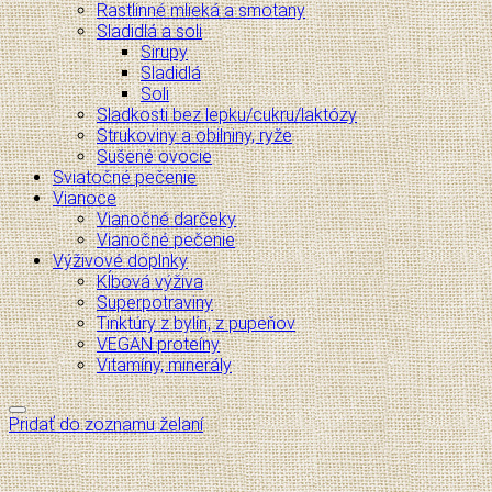
Rastlinné mlieká a smotany
Sladidlá a soli
Sirupy
Sladidlá
Soli
Sladkosti bez lepku/cukru/laktózy
Strukoviny a obilniny, ryže
Sušené ovocie
Sviatočné pečenie
Vianoce
Vianočné darčeky
Vianočné pečenie
Výživové doplnky
Kĺbová výživa
Superpotraviny
Tinktúry z bylín, z pupeňov
VEGAN proteíny
Vitamíny, minerály
Pridať do zoznamu želaní