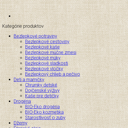
Kategórie produktov
Bezlepkové potraviny
Bezlepkové cestoviny
Bezlepkové kaše
Bezlepkové múčne zmesi
Bezlepkové múky
Bezlepkové sladkosti
Bezlepkové vločky
Bezlepkový chlieb a pečivo
Deti a mamičky
Chrumky detské
Dojčenské výživy
Kaše pre detičky
Drogéria
BIO-Eko drogéria
BIO-Eko kozmetika
Starostlivosť o zuby
Džemy