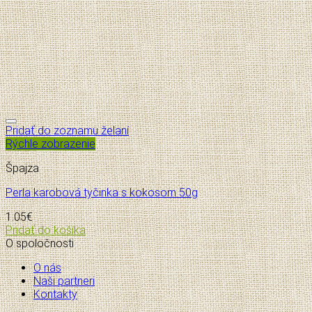
Pridať do zoznamu želaní
Rýchle zobrazenie
Špajza
Perla karobová tyčinka s kokosom 50g
1.05
€
Pridať do košíka
O spoločnosti
O nás
Naši partneri
Kontakty