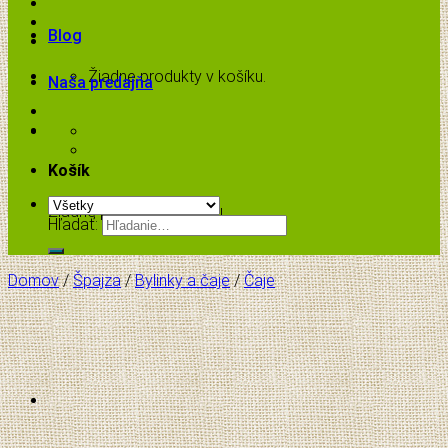
Blog
Žiadne produkty v košíku.
Naša predajňa
Košík
Žiadne produkty v košíku.
Hľadať:
Domov
/
Špajza
/
Bylinky a čaje
/
Čaje