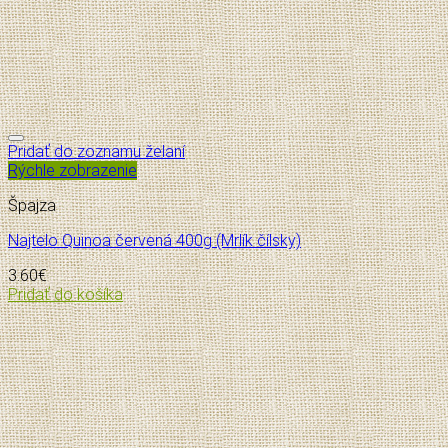
Pridať do zoznamu želaní
Rýchle zobrazenie
Špajza
Najtelo Quinoa červená 400g (Mrlík čílsky)
3.60
€
Pridať do košíka