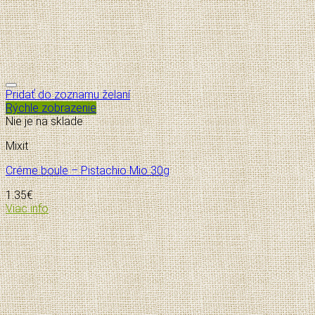
Pridať do zoznamu želaní
Rýchle zobrazenie
Nie je na sklade
Mixit
Créme boule – Pistachio Mio 30g
1.35
€
Viac info