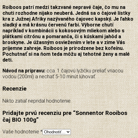
Roiboos patrí medzi takzvané nepravé čaje, čo mu na
chuti rozhodne nijako neuberá. Jedná sa o čajové lístky
kra z Južnej Afriky nazývaného čajovec kapský. Je ľahko
sladký a má krásnu červenú farbi. Výborne chutí
napríklad v kombinácii s kokosovým mliekom alebo s
plátkami citrónu a pomaranča, či s kúskami jahôd a
broskyne. Je úžasným osviežením v lete a v zime Vás
príjemne zahreje. Roiboos je prirodzene bez kofeínu.
Pochutnať si na ňom teda môžu aj tehotné ženy a malé
deti.
Návod na prípravu:
cca. 1 čajovú lyžičku preliať vriacou
vodou (200ml) a nechať 5-10 minút lúhovať.
Recenzie
Nikto zatiaľ nepridal hodnotenie.
Pridajte prvú recenziu pre “Sonnentor Rooibos
čaj BIO 100g”
Vaše hodnotenie
*