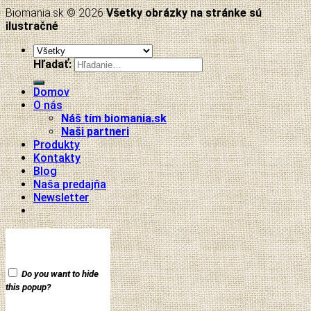
Biomania.sk © 2026
Všetky obrázky na stránke sú
ilustračné
Hľadať:
Domov
O nás
Náš tím biomania.sk
Naši partneri
Produkty
Kontakty
Blog
Naša predajňa
Newsletter
Do you want to hide
this popup?