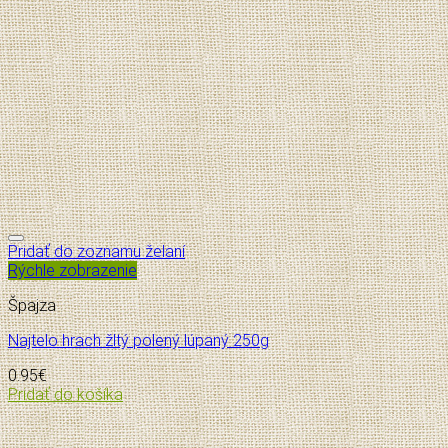
Pridať do zoznamu želaní
Rýchle zobrazenie
Špajza
Najtelo hrach žltý polený lúpaný 250g
0.95
€
Pridať do košíka