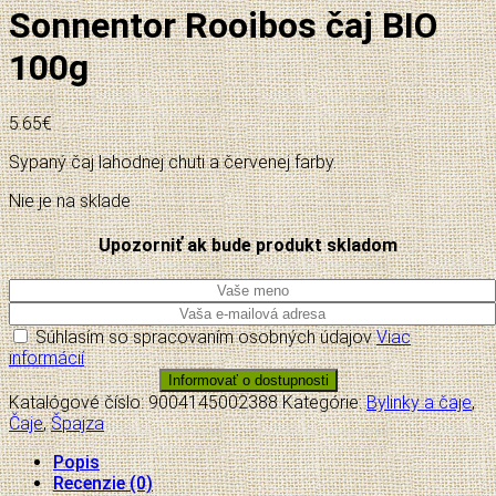
Sonnentor Rooibos čaj BIO
100g
5.65
€
Sypaný čaj lahodnej chuti a červenej farby.
Nie je na sklade
Upozorniť ak bude produkt skladom
Súhlasím so spracovaním osobných údajov
Viac
informácií
Katalógové číslo:
9004145002388
Kategórie:
Bylinky a čaje
,
Čaje
,
Špajza
Popis
Recenzie (0)