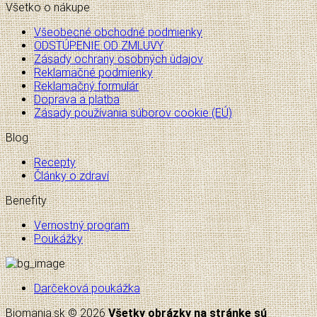
Všetko o nákupe
Všeobecné obchodné podmienky
ODSTÚPENIE OD ZMLUVY
Zásady ochrany osobných údajov
Reklamačné podmienky
Reklamačný formulár
Doprava a platba
Zásady používania súborov cookie (EÚ)
Blog
Recepty
Články o zdraví
Benefity
Vernostný program
Poukážky
Darčeková poukážka
Biomania.sk © 2026
Všetky obrázky na stránke sú