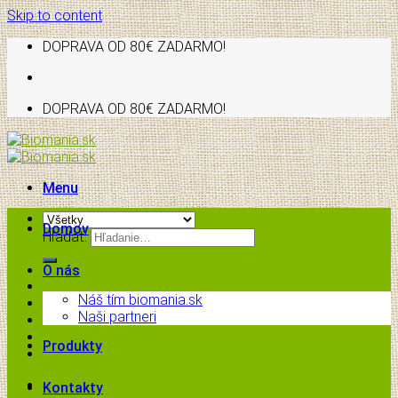
Skip to content
DOPRAVA OD 80€ ZADARMO!
DOPRAVA OD 80€ ZADARMO!
Menu
Domov
Hľadať:
O nás
Náš tím biomania.sk
Naši partneri
Produkty
Kontakty