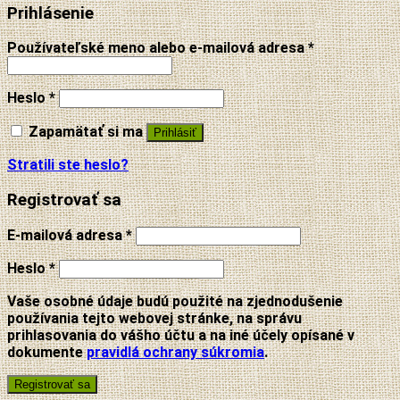
Prihlásenie
Používateľské meno alebo e-mailová adresa
*
Heslo
*
Zapamätať si ma
Prihlásiť
Stratili ste heslo?
Registrovať sa
E-mailová adresa
*
Heslo
*
Vaše osobné údaje budú použité na zjednodušenie
používania tejto webovej stránke, na správu
prihlasovania do vášho účtu a na iné účely opísané v
dokumente
pravidlá ochrany súkromia
.
Registrovať sa