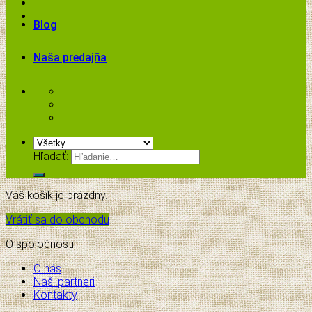
Blog
Naša predajňa
Hľadať:
Váš košík je prázdny.
Vrátiť sa do obchodu
O spoločnosti
O nás
Naši partneri
Kontakty