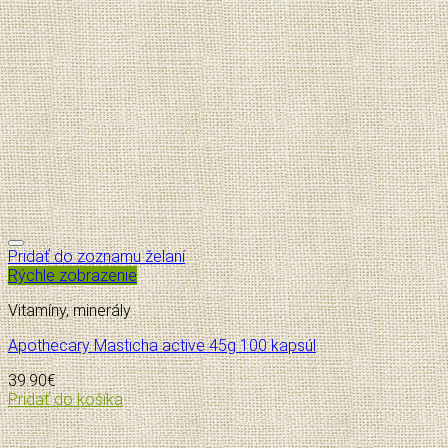
Pridať do zoznamu želaní
Rýchle zobrazenie
Vitamíny, minerály
Apothecary Masticha active 45g 100 kapsúl
39.90
€
Pridať do košíka