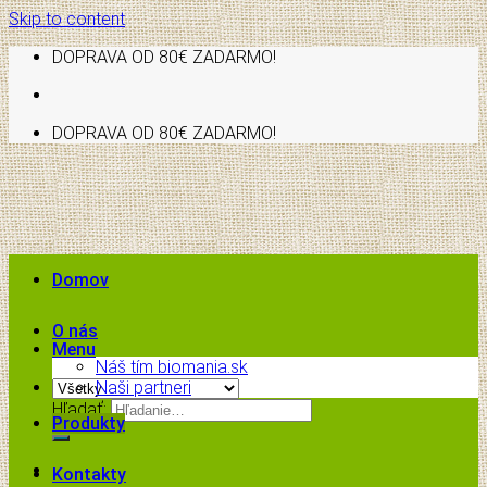
Skip to content
DOPRAVA OD 80€ ZADARMO!
DOPRAVA OD 80€ ZADARMO!
Domov
O nás
Menu
Náš tím biomania.sk
Naši partneri
Hľadať:
Produkty
Kontakty