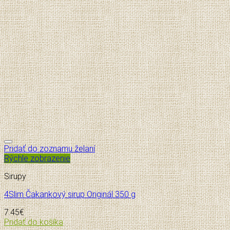
Pridať do zoznamu želaní
Rýchle zobrazenie
Sirupy
4Slim Čakankový sirup Originál 350 g
7.45
€
Pridať do košíka