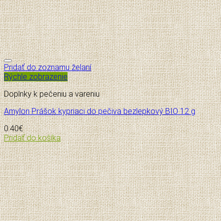
Pridať do zoznamu želaní
Rýchle zobrazenie
Doplnky k pečeniu a vareniu
Amylon Prášok kypriaci do pečiva bezlepkový BIO 12 g
0.40
€
Pridať do košíka