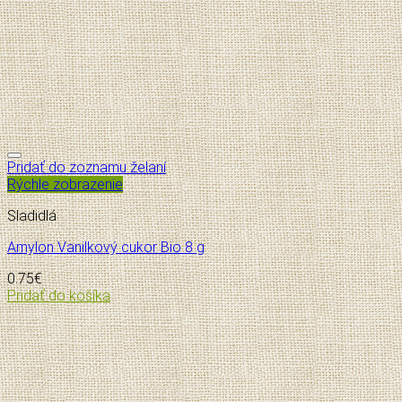
Pridať do zoznamu želaní
Rýchle zobrazenie
Sladidlá
Amylon Vanilkový cukor Bio 8 g
0.75
€
Pridať do košíka