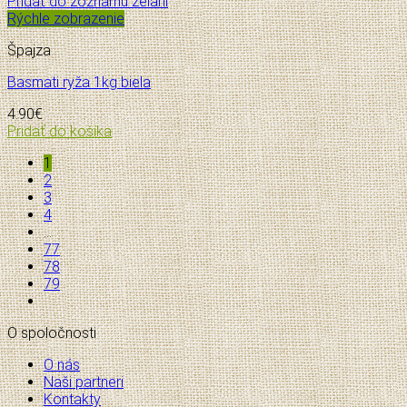
Pridať do zoznamu želaní
Rýchle zobrazenie
Špajza
Basmati ryža 1kg biela
4.90
€
Pridať do košíka
1
2
3
4
…
77
78
79
O spoločnosti
O nás
Naši partneri
Kontakty