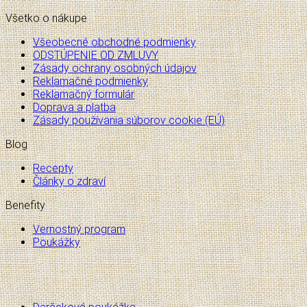
Všetko o nákupe
Všeobecné obchodné podmienky
ODSTÚPENIE OD ZMLUVY
Zásady ochrany osobných údajov
Reklamačné podmienky
Reklamačný formulár
Doprava a platba
Zásady používania súborov cookie (EÚ)
Blog
Recepty
Články o zdraví
Benefity
Vernostný program
Poukážky