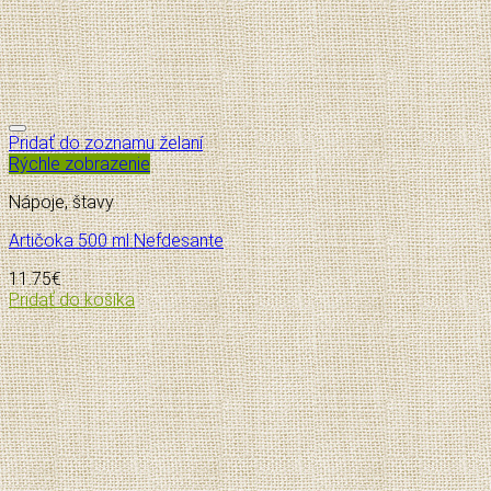
Pridať do zoznamu želaní
Rýchle zobrazenie
Nápoje, štavy
Artičoka 500 ml Nefdesante
11.75
€
Pridať do košíka