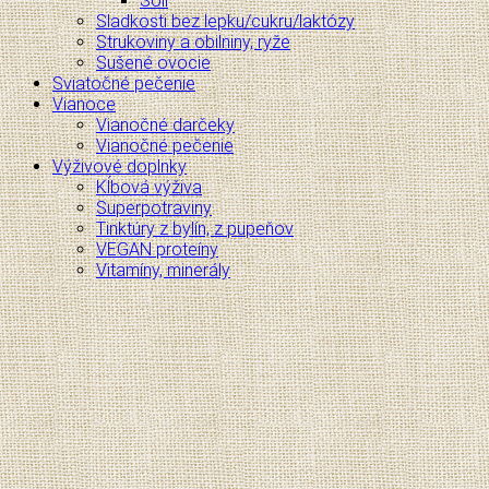
Soli
Sladkosti bez lepku/cukru/laktózy
Strukoviny a obilniny, ryže
Sušené ovocie
Sviatočné pečenie
Vianoce
Vianočné darčeky
Vianočné pečenie
Výživové doplnky
Kĺbová výživa
Superpotraviny
Tinktúry z bylín, z pupeňov
VEGAN proteíny
Vitamíny, minerály