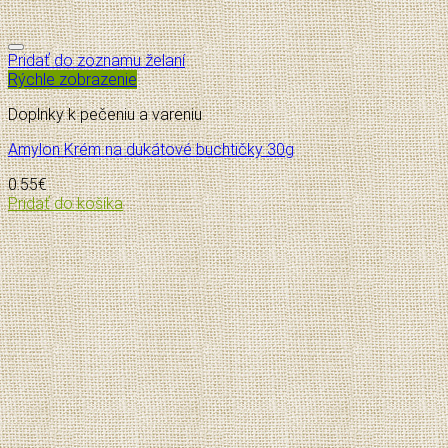
Pridať do zoznamu želaní
Rýchle zobrazenie
Doplnky k pečeniu a vareniu
Amylon Krém na dukátové buchtičky 30g
0.55
€
Pridať do košíka