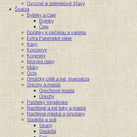
Ovocné a zeleninové šťavy
Špajza
Bylinky a čaje
Bylinky
Čaje
Doplnky k pečeniu a vareniu
Extra Panenské oleje
Kávy
Konzervy
Koreniny
Morské riasy
Múky
Octy
Omáčky chilli a iné, majonéza
Orechy a maslá
Orechové maslá
Orechy
Paštieky Vegánske
Rastlinné a iné tuky a maslá
Rastlinné mlieká a smotany
Sladidlá a soli
Sirupy
Sladidlá