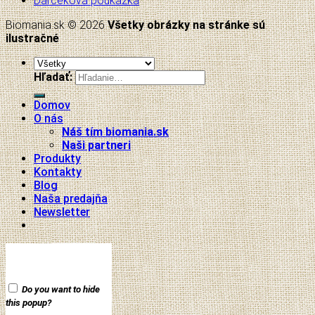
Darčeková poukážka
Biomania.sk © 2026
Všetky obrázky na stránke sú
ilustračné
Hľadať:
Domov
O nás
Náš tím biomania.sk
Naši partneri
Produkty
Kontakty
Blog
Naša predajňa
Newsletter
Do you want to hide
this popup?