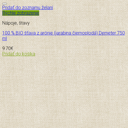
Pridať do zoznamu želaní
Rýchle zobrazenie
Nápoje, štavy
100 % BIO šťava z arónie (jarabina čiernoplodá) Demeter 750
ml
9.70
€
Pridať do košíka