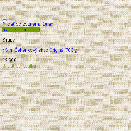
Pridať do zoznamu želaní
Rýchle zobrazenie
Sirupy
4Slim Čakankový sirup Originál 700 g
12.90
€
Pridať do košíka