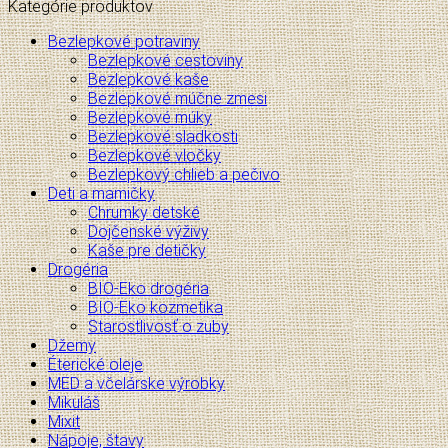
Kategórie produktov
Bezlepkové potraviny
Bezlepkové cestoviny
Bezlepkové kaše
Bezlepkové múčne zmesi
Bezlepkové múky
Bezlepkové sladkosti
Bezlepkové vločky
Bezlepkový chlieb a pečivo
Deti a mamičky
Chrumky detské
Dojčenské výživy
Kaše pre detičky
Drogéria
BIO-Eko drogéria
BIO-Eko kozmetika
Starostlivosť o zuby
Džemy
Éterické oleje
MED a včelárske výrobky
Mikuláš
Mixit
Nápoje, štavy