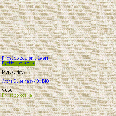
Pridať do zoznamu želaní
Rýchle zobrazenie
Morské riasy
Arche Dulse riasy 40g BIO
9.05
€
Pridať do košíka