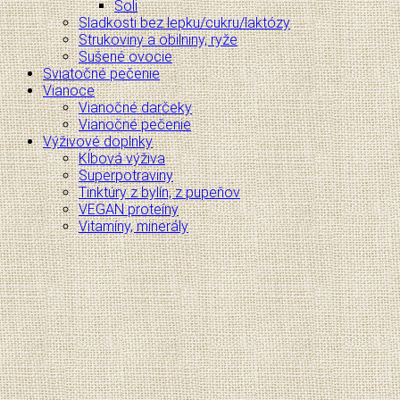
Soli
Sladkosti bez lepku/cukru/laktózy
Strukoviny a obilniny, ryže
Sušené ovocie
Sviatočné pečenie
Vianoce
Vianočné darčeky
Vianočné pečenie
Výživové doplnky
Kĺbová výživa
Superpotraviny
Tinktúry z bylín, z pupeňov
VEGAN proteíny
Vitamíny, minerály