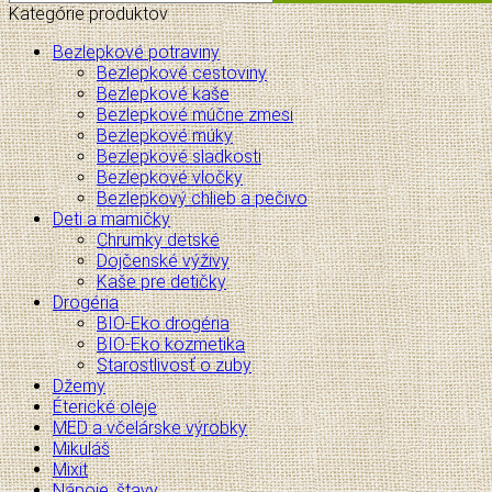
Kategórie produktov
Bezlepkové potraviny
Bezlepkové cestoviny
Bezlepkové kaše
Bezlepkové múčne zmesi
Bezlepkové múky
Bezlepkové sladkosti
Bezlepkové vločky
Bezlepkový chlieb a pečivo
Deti a mamičky
Chrumky detské
Dojčenské výživy
Kaše pre detičky
Drogéria
BIO-Eko drogéria
BIO-Eko kozmetika
Starostlivosť o zuby
Džemy
Éterické oleje
MED a včelárske výrobky
Mikuláš
Mixit
Nápoje, štavy