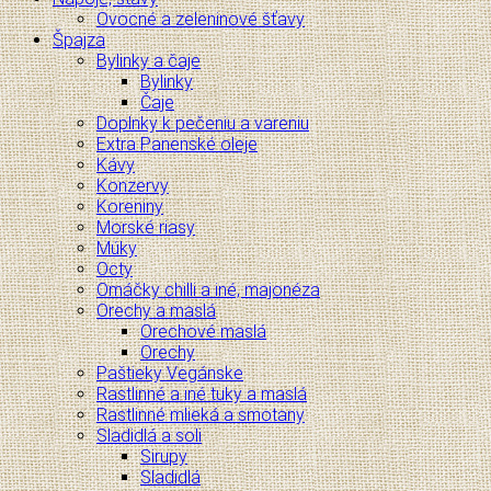
Ovocné a zeleninové šťavy
Špajza
Bylinky a čaje
Bylinky
Čaje
Doplnky k pečeniu a vareniu
Extra Panenské oleje
Kávy
Konzervy
Koreniny
Morské riasy
Múky
Octy
Omáčky chilli a iné, majonéza
Orechy a maslá
Orechové maslá
Orechy
Paštieky Vegánske
Rastlinné a iné tuky a maslá
Rastlinné mlieká a smotany
Sladidlá a soli
Sirupy
Sladidlá