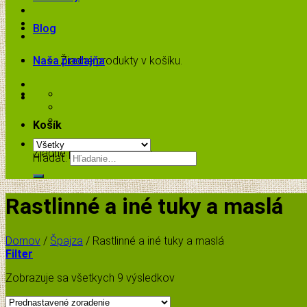
Blog
Naša predajňa
Žiadne produkty v košíku.
Košík
Žiadne produkty v košíku.
Hľadať:
Rastlinné a iné tuky a maslá
Domov
/
Špajza
/
Rastlinné a iné tuky a maslá
Filter
Zobrazuje sa všetkych 9 výsledkov