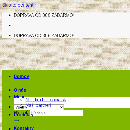
Skip to content
DOPRAVA OD 80€ ZADARMO!
DOPRAVA OD 80€ ZADARMO!
Domov
O nás
Menu
Náš tím biomania.sk
Naši partneri
Hľadať:
Produkty
Kontakty