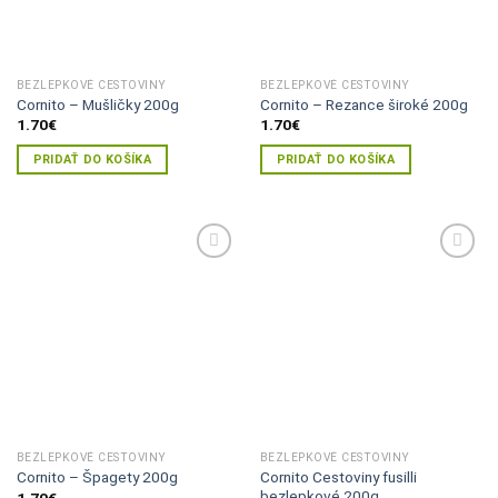
BEZLEPKOVÉ CESTOVINY
BEZLEPKOVÉ CESTOVINY
Cornito – Mušličky 200g
Cornito – Rezance široké 200g
1.70
€
1.70
€
PRIDAŤ DO KOŠÍKA
PRIDAŤ DO KOŠÍKA
Pridať do
Pridať do
zoznamu
zoznamu
želaní
želaní
BEZLEPKOVÉ CESTOVINY
BEZLEPKOVÉ CESTOVINY
Cornito Cestoviny fusilli
Cornito – Špagety 200g
bezlepkové 200g
1.70
€