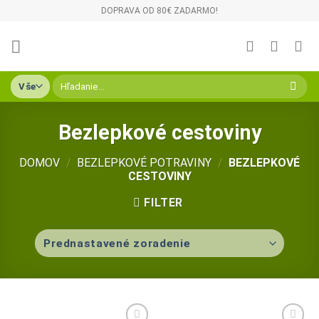
Skip
DOPRAVA OD 80€ ZADARMO!
to
content
Hľadať:
Bezlepkové cestoviny
DOMOV
/
BEZLEPKOVÉ POTRAVINY
/
BEZLEPKOVÉ
CESTOVINY
FILTER