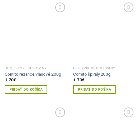
Pridať do
Pridať do
zoznamu
zoznamu
želaní
želaní
BEZLEPKOVÉ CESTOVINY
BEZLEPKOVÉ CESTOVINY
Cornito rezance vlasové 200g
Cornito špirály 200g
1.70
€
1.70
€
PRIDAŤ DO KOŠÍKA
PRIDAŤ DO KOŠÍKA
Pridať do
Pridať do
zoznamu
zoznamu
želaní
želaní