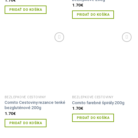
1.70
€
PRIDAŤ DO KOŠÍKA
PRIDAŤ DO KOŠÍKA
Pridať do
Pridať do
zoznamu
zoznamu
želaní
želaní
BEZLEPKOVÉ CESTOVINY
BEZLEPKOVÉ CESTOVINY
Cornito Cestoviny rezance tenké
Cornito farebné špirály 200g
bezgluténové 200g
1.70
€
1.70
€
PRIDAŤ DO KOŠÍKA
PRIDAŤ DO KOŠÍKA