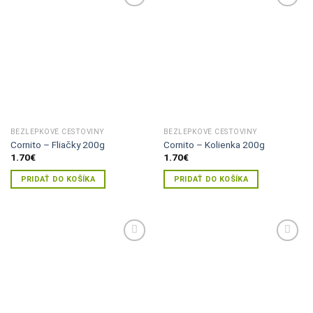
Pridať do
Pridať do
zoznamu
zoznamu
želaní
želaní
BEZLEPKOVÉ CESTOVINY
BEZLEPKOVÉ CESTOVINY
Cornito – Fliačky 200g
Cornito – Kolienka 200g
1.70
€
1.70
€
PRIDAŤ DO KOŠÍKA
PRIDAŤ DO KOŠÍKA
Pridať do
Pridať do
zoznamu
zoznamu
želaní
želaní