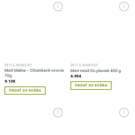
Pridať do
Pridať do
zoznamu
zoznamu
želaní
želaní
DETI A MAMIČKY
DETI A MAMIČKY
Mixit Malina – Chrumkavé ovocie
Mixit müsli Do plaviek 400 g
70g
6.95
€
9.10
€
PRIDAŤ DO KOŠÍKA
PRIDAŤ DO KOŠÍKA
Pridať do
Pridať do
zoznamu
zoznamu
želaní
želaní