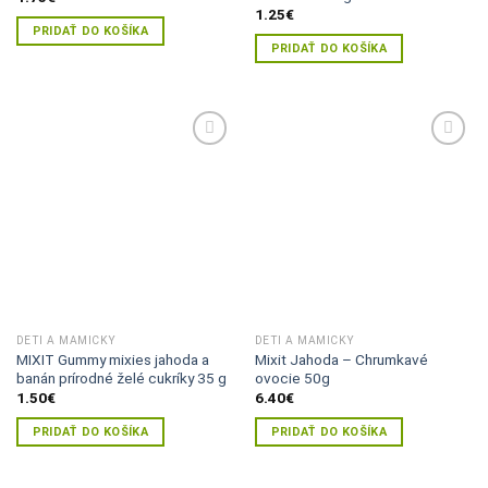
1.25
€
PRIDAŤ DO KOŠÍKA
PRIDAŤ DO KOŠÍKA
Pridať do
Pridať do
zoznamu
zoznamu
želaní
želaní
DETI A MAMIČKY
DETI A MAMIČKY
MIXIT Gummy mixies jahoda a
Mixit Jahoda – Chrumkavé
banán prírodné želé cukríky 35 g
ovocie 50g
1.50
€
6.40
€
PRIDAŤ DO KOŠÍKA
PRIDAŤ DO KOŠÍKA