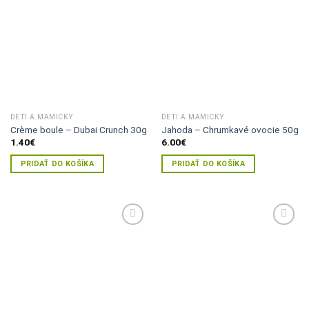
Pridať do
Pridať do
zoznamu
zoznamu
želaní
želaní
DETI A MAMIČKY
DETI A MAMIČKY
Crème boule – Dubai Crunch 30g
Jahoda – Chrumkavé ovocie 50g
1.40
€
6.00
€
PRIDAŤ DO KOŠÍKA
PRIDAŤ DO KOŠÍKA
Pridať do
Pridať do
zoznamu
zoznamu
želaní
želaní