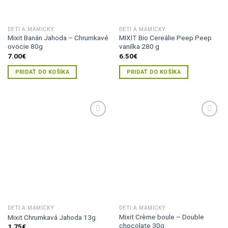
DETI A MAMIČKY
DETI A MAMIČKY
Mixit Banán Jahoda – Chrumkavé
MIXIT Bio Cereálie Peep Peep
ovocie 80g
vanilka 280 g
7.00
€
6.50
€
PRIDAŤ DO KOŠÍKA
PRIDAŤ DO KOŠÍKA
Pridať do
Pridať do
zoznamu
zoznamu
želaní
želaní
DETI A MAMIČKY
DETI A MAMIČKY
Mixit Crème boule – Double
Mixit Chrumkavá Jahoda 13g
chocolate 30g
1.75
€