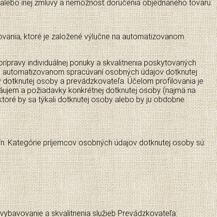
j alebo inej zmluvy a nemožnosť doručenia objednaného tovaru.
ovania, ktoré je založené výlučne na automatizovanom
.
ípravy individuálnej ponuky a skvalitnenia poskytovaných
 na automatizovanom spracúvaní osobných údajov dotknutej
 dotknutej osoby a prevádzkovateľa. Účelom profilovania je
 záujem a požiadavky konkrétnej dotknutej osoby (najmä na
, ktoré by sa týkali dotknutej osoby alebo by ju obdobne
ín. Kategórie príjemcov osobných údajov dotknutej osoby sú:
ybavovanie a skvalitnenia služieb Prevádzkovateľa: