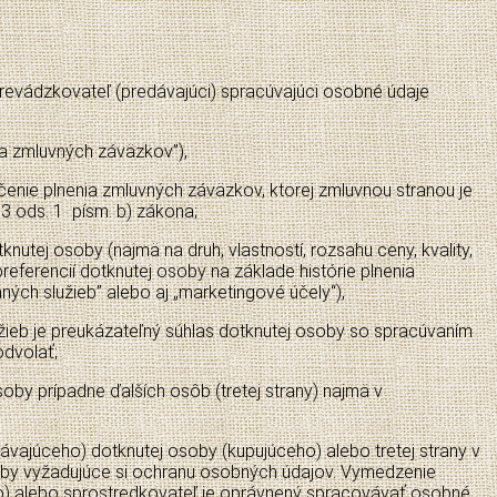
 prevádzkovateľ (predávajúci) spracúvajúci osobné údaje
ia zmluvných záväzkov”),
nie plnenia zmluvných záväzkov, ktorej zmluvnou stranou je
3 ods. 1 písm. b) zákona;
nutej osoby (najmä na druh, vlastností, rozsahu ceny, kvality,
eferencií dotknutej osoby na základe histórie plnenia
ných služieb” alebo aj „marketingové účely“),
žieb je preukázateľný súhlas dotknutej osoby so spracúvaním
odvolať;
by prípadne ďalších osôb (tretej strany) najmä v
ajúceho) dotknutej osoby (kupujúceho) alebo tretej strany v
soby vyžadujúce si ochranu osobných údajov. Vymedzenie
o) alebo sprostredkovateľ je oprávnený spracovávať osobné