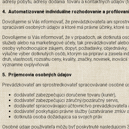
adresy pobytu, adresy dodania tovaru a kontaktných údajov (t
4. Automatizované individuálne rozhodovanie a profilovan
Dovoľujeme si Vás informovať, že prevádzkovateľa ani sprost
spracúvaní osobných údajov a ktoré má právne účinky, ktoré s
Dovoľujeme si Vás informovať, že v prípadoch, ak dotknutá os
služieb alebo na marketingové účely, tak prevádzkovateľ aleb
osoby vyhodnocujúce záujem, dopyt, požiadavky, objednávky, d
výlučne výber dotknutých osôb, ktorým sa pripraví a zasiela i
druh, vlastností, rozsahu ceny, kvality, značky, noviniek, inová
významne ovplyvňovali.
5. Príjemcovia osobných údajov
Prevádzkovateľ ani sprostredkovateľ spracovávané osobné údaj
dodávateľ zabezpečujúci doručenie tovaru (kuriér),
dodávateľ zabezpečujúci záručný/pozáručný servis,
dodávateľ spracovávajúci účtovníctvo prevádzkovateľa a 
dodávateľ poskytujúci právne služby (uzatváranie zmlúv 
dotknutá osoba dožadujúca sa svojich práv.
Osobné údaje používateľa môžu byť poskytnuté nasledujúcim 3.