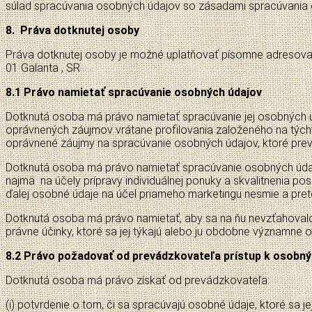
súlad spracúvania osobných údajov so zásadami spracúvania 
8. Práva dotknutej osoby
Práva dotknutej osoby je možné uplatňovať písomne adresovan
01 Galanta , SR
8.1 Právo namietať spracúvanie osobných údajov
Dotknutá osoba má právo namietať spracúvanie jej osobných úd
oprávnených záujmov vrátane profilovania založeného na tých
oprávnené záujmy na spracúvanie osobných údajov, ktoré prev
Dotknutá osoba má právo namietať spracúvanie osobných údajov
najmä na účely prípravy individuálnej ponuky a skvalitnenia 
ďalej osobné údaje na účel priameho marketingu nesmie a pret
Dotknutá osoba má právo namietať, aby sa na ňu nevzťahovalo
právne účinky, ktoré sa jej týkajú alebo ju obdobne významne o
8.2 Právo požadovať od prevádzkovateľa prístup k osobný
Dotknutá osoba má právo získať od prevádzkovateľa:
(i) potvrdenie o tom, či sa spracúvajú osobné údaje, ktoré sa jej