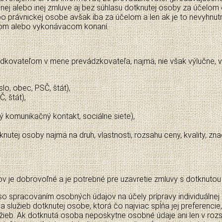
nej alebo inej zmluve aj bez súhlasu dotknutej osoby za účelo
lebo právnickej osobe avšak iba za účelom a len ak je to nevyh
nom alebo vykonávacom konaní.
ovateľom v mene prevádzkovateľa, najmä, nie však výlučne, v 
lo, obec, PSČ, štát),
, štát),
ný komunikačný kontakt, sociálne siete),
utej osoby najmä na druh, vlastnosti, rozsahu ceny, kvality, zna
 je dobrovoľné a je potrebné pre uzavretie zmluvy s dotknutou 
 spracovaním osobných údajov na účely prípravy individuálnej 
lužieb dotknutej osobe, ktorá čo najviac spĺňa jej preferencie,
lužieb. Ak dotknutá osoba neposkytne osobné údaje ani len v roz