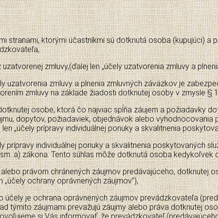
ými stranami, ktorými účastníkmi sú dotknutá osoba (kupujúci) a
dzkovateľa,
zatvorenej zmluvy,(ďalej len „účely uzatvorenia zmluvy a plnen
 uzatvorenia zmluvy a plnenia zmluvných záväzkov je zabezpeče
rením zmluvy na základe žiadosti dotknutej osoby v zmysle § 1
 dotknutej osobe, ktorá čo najviac spĺňa záujem a požiadavky dotk
áujmu, dopytov, požiadaviek, objednávok alebo vyhodnocovania pr
n „účely prípravy individuálnej ponuky a skvalitnenia poskytova
prípravy individuálnej ponuky a skvalitnenia poskytovaných slu
písm. a) zákona. Tento súhlas môže dotknutá osoba kedykoľvek 
v alebo právom chránených záujmov predávajúceho, dotknutej oso
n „účely ochrany oprávnených záujmov”),
 účely je ochrana oprávnených záujmov prevádzkovateľa (predáv
 nad týmito záujmami prevažujú záujmy alebo práva dotknutej o
ovoľujeme si Vás informovať, že prevádzkovateľ (predávajúceh