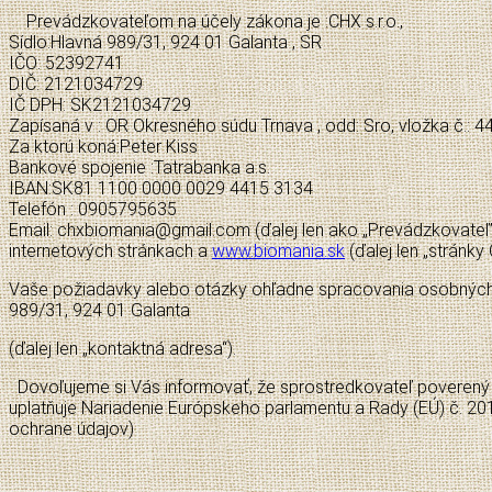
Prevádzkovateľom na účely zákona je :CHX s.r.o.,
Sídlo:Hlavná 989/31, 924 01 Galanta , SR
IČO: 52392741
DIČ: 2121034729
IČ DPH: SK2121034729
Zapísaná v : OR Okresného súdu Trnava , odd: Sro, vložka č.: 
Za ktorú koná:Peter Kiss
Bankové spojenie :Tatrabanka a.s.
IBAN:SK81 1100 0000 0029 4415 3134
Telefón : 0905795635
Email: chxbiomania@gmail.com (ďalej len ako „Prevádzkovateľ”
internetových stránkach a
www.biomania.sk
(ďalej len „stránk
Vaše požiadavky alebo otázky ohľadne spracovania osobných 
989/31, 924 01 Galanta
(ďalej len „kontaktná adresa“).
Dovoľujeme si Vás informovať, že sprostredkovateľ poverený 
uplatňuje Nariadenie Európskeho parlamentu a Rady (EÚ) č. 2
ochrane údajov)