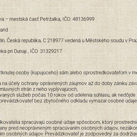
ava – mestská časť Petržalka, IČO: 48136999
land
arlín, Česká republika, C 218977 vedená u Městského soudu v P
nka pri Dunaji , IČO: 31329217
tknutej osoby (kupujúceho) sám alebo sprostredkovateľom v m
v a na účely ochrany oprávnených záujmov až do doby zániku z
mluvných strán z neho vyplývajúcich,
ytovaných služieb počas 10 rokov od udelenia súhlasu, ak nedôj
revádzkovateľ bez zbytočného odkladu vymazal osobné údaje, kt
kovatelia spracúvajú osobné údaje spôsobom, ktorý prostrední
rany pred neoprávneným spracúvaním osobných údajov, nezáko
 osobných údajov. Prevádzkovateľ je zodpovedný za dodržiav