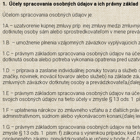
1.
Účely spracovania osobných údajov a ich právny základ
Účelom spracovania osobných údajov je:
1A – uzatvorenie kúpnej zmluvy príp. inej zmluvy medzi zmluvn
dotknutej osoby sám alebo sprostredkovateľom v mene prevá
1.B – umožnenie plnenia vzájomných záväzkov vyplývajúcich z u
1.C – právnym základom spracovania osobných údajov na účely
dotknutá osoba alebo potreba vykonania opatrenia pred uzatvo
1.D – príprava a zaslanie individuálnej ponuky tovaru a služieb
značky, noviniek, inovácií tovarov alebo služieb) na základe z
zmluvných záväzkov dotknutej osoby a prevádzkovateľa,(ďalej le
1.E – právnym základom spracovania osobných údajov na účely 
svojich osobných údajov na tieto účely v zmysle § 13 ods. 1 
1.F – uplatnenia nárokov zo zmluvného vzťahu a z ďalších prá
administratívnom, súdnom alebo vykonávacom konaní,(ďalej le
1.G – právnym základom spracovania osobných údajov na tieto
zmysle § 13 ods. 1 písm. f) zákona s výnimkou prípadov, keď
oprávneného záujmu prevádzkovateľa je určený v bode č. 4. D