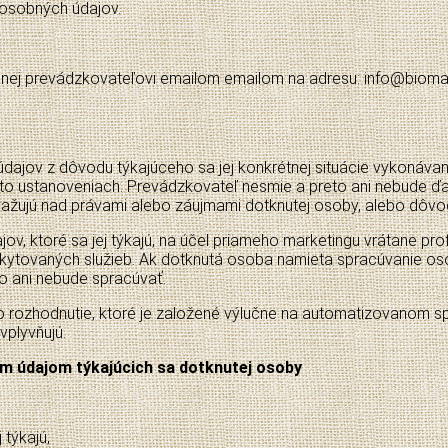
osobných údajov.
ej prevádzkovateľovi emailom emailom na adresu: info@biomani
ajov z dôvodu týkajúceho sa jej konkrétnej situácie vykonávan
to ustanoveniach. Prevádzkovateľ nesmie a preto ani nebude ď
ažujú nad právami alebo záujmami dotknutej osoby, alebo dôvod
, ktoré sa jej týkajú, na účel priameho marketingu vrátane prof
poskytovaných služieb. Ak dotknutá osoba namieta spracúvanie o
o ani nebude spracúvať.
 rozhodnutie, ktoré je založené výlučne na automatizovanom sp
vplyvňujú.
m údajom týkajúcich sa dotknutej osoby
 týkajú,