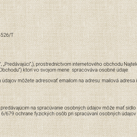
44526/T
, „Predávajúci”,), prostredníctvom internetového obchodu Najtel
y Obchodu”) ktorí vo svojom mene spracováva osobné údaje.
údajov môžete adresovať emailom na adresu: mailová adresa in
predávajúcim na spracúvanie osobných údajov môže mať sídlo v
016/679 ochrane fyzických osôb pri spracúvaní osobných údajo