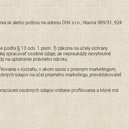
a.sk alebo poštou na adresu CHX s.r.o., Hlavná 989/31, 924
é podľa § 13 ods. 1 písm. f) zákona na účely ochrany
alej spracúvať osobné údaje, ak nepreukáže nevyhnutné
y na uplatnenie právneho nároku.
ilovania v rozsahu, v akom súvisí s priamym marketingom,
sobných údajov na účel priameho marketingu, prevádzkovateľ
racúvaní osobných údajov vrátane profilovania a ktoré má