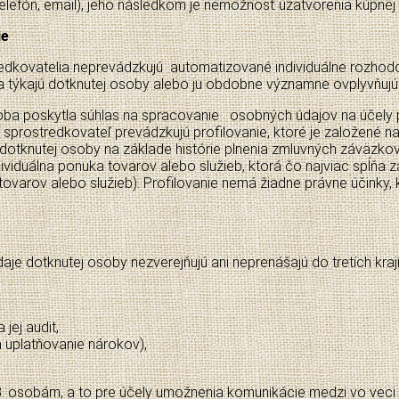
elefón, email), jeho následkom je nemožnosť uzatvorenia kúpne
ie
redkovatelia neprevádzkujú automatizované individuálne rozhod
a týkajú dotknutej osoby alebo ju obdobne významne ovplyvňujú
oba poskytla súhlas na spracovanie osobných údajov na účely pr
o sprostredkovateľ prevádzkujú profilovanie, ktoré je založené
otknutej osoby na základe histórie plnenia zmluvných záväzkov
ndividuálna ponuka tovarov alebo služieb, ktorá čo najviac spĺňa
cií tovarov alebo služieb). Profilovanie nemá žiadne právne účinky
e dotknutej osoby nezverejňujú ani neprenášajú do tretích kraj
jej audit,
a uplatňovanie nárokov),
 osobám, a to pre účely umožnenia komunikácie medzi vo veci v