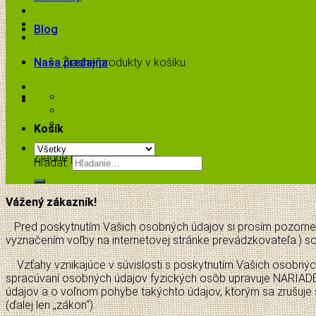
Blog
Naša predajňa
Žiadne produkty v košíku.
Košík
Žiadne produkty v košíku.
Hľadať:
Vážený zákazník!
Pred poskytnutím Vašich osobných údajov si prosím pozorne pr
vyznačením voľby na internetovej stránke prevádzkovateľa.) s
Vzťahy vznikajúce v súvislosti s poskytnutím Vašich osobnýc
spracúvaní osobných údajov fyzických osôb upravuje NARIAD
údajov a o voľnom pohybe takýchto údajov, ktorým sa zrušuj
(ďalej len „zákon“).