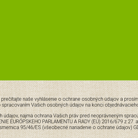
ečítajte naše vyhlásenie o ochrane osobných údajov a prosíme 
o spracovaním Vašich osobných údajov na konci objednávacieho 
h údajov, najmä ochrana Vašich práv pred neoprávneným spracú
ENIE EURÓPSKEHO PARLAMENTU A RADY (EÚ) 2016/679 z 27. aprí
e smernica 95/46/ES (všeobecné nariadenie o ochrane údajov) 