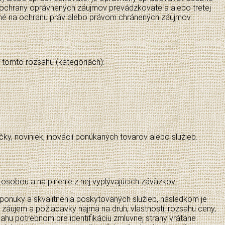
m ochrany oprávnených záujmov prevádzkovateľa alebo tretej
nutné na ochranu práv alebo právom chránených záujmov
tomto rozsahu (kategóriách):
čky, noviniek, inovácií ponúkaných tovarov alebo služieb.
osobou a na plnenie z nej vyplývajúcich záväzkov.
ponuky a skvalitnenia poskytovaných služieb, následkom je
 záujem a požiadavky najmä na druh, vlastností, rozsahu ceny,
sahu potrebnom pre identifikáciu zmluvnej strany vrátane