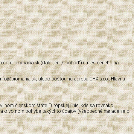
o.com, biomania.sk (ďalej len „Obchod“) umiestneného na
fo@biomania.sk, alebo poštou na adresu CHX s.r.o., Hlavná
 inom členskom štáte Európskej únie, kde sa rovnako
v a o voľnom pohybe takýchto údajov (všeobecné nariadenie o