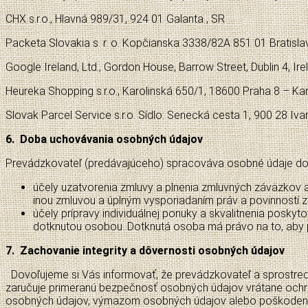
CHX s.r.o., Hlavná 989/31, 924 01 Galanta , SR
Packeta Slovakia s. r. o. Kopčianska 3338/82A 851 01 Bratisl
Google Ireland, Ltd., Gordon House, Barrow Street, Dublin 4, Ire
Heureka Shopping s.r.o., Karolinská 650/1, 18600 Praha 8 – K
Slovak Parcel Service s.r.o. Sídlo: Senecká cesta 1, 900 28 Iva
6. Doba uchovávania osobných údajov
Prevádzkovateľ (predávajúceho) spracováva osobné údaje do
účely uzatvorenia zmluvy a plnenia zmluvných záväzko
inou zmluvou a úplným vysporiadaním práv a povinností z
účely prípravy individuálnej ponuky a skvalitnenia posk
dotknutou osobou. Dotknutá osoba má právo na to, aby p
7. Zachovanie integrity a dôvernosti osobných údajov
Dovoľujeme si Vás informovať, že prevádzkovateľ a sprostred
zaručuje primeranú bezpečnosť osobných údajov vrátane och
osobných údajov, výmazom osobných údajov alebo poškodením