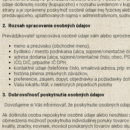
údaje dotknutej osoby (kupujúceho) v rozsahu uvedenom v kúp
strany a je oprávnený poskytnúť osobné údaje inej fyzickej a
predávajúceho, uplatňovaných najmä v administratívnom, súd
2. Rozsah spracovania osobných údajov
Prevádzkovateľ spracováva osobné údaje sám alebo sprostredk
meno a priezvisko (obchodné meno),
bydlisko / miesto podnikania (ulica, súpisné/orientačné čís
adresa dodania (ulica, súpisné/orientačné číslo, obec, PSČ
IČO, DIČ, prípadne IČ DPH,
kontaktné údaje (telefónne číslo, emailová adresa, príp. i
história plnenia zmluvných záväzkov,
preferencie, záujem, dopyt, objednávky a požiadavky dotkn
Vašu lokalitu štát, v niektorých pripadoch polohu
3. Dobrovoľnosť poskytnutia osobných údajov
Dovoľujeme si Vás informovať, že poskytnutie osobných údajov
Ak dotknutá osoba neposkytne osobné údaje alebo nesúhlasí so
obmedzená možnosť poskytnutia individuálnej ponuky tovarov a s
kvality, značky, noviniek, inovácií ponúkaných tovarov alebo s