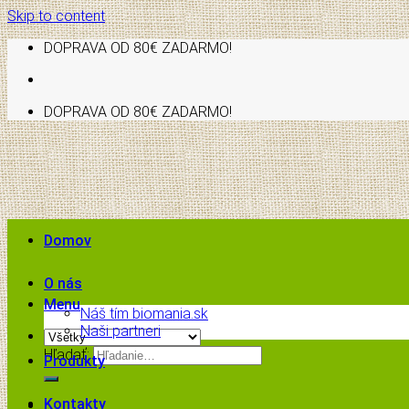
Skip to content
DOPRAVA OD 80€ ZADARMO!
DOPRAVA OD 80€ ZADARMO!
Domov
O nás
Menu
Náš tím biomania.sk
Naši partneri
Hľadať:
Produkty
Kontakty