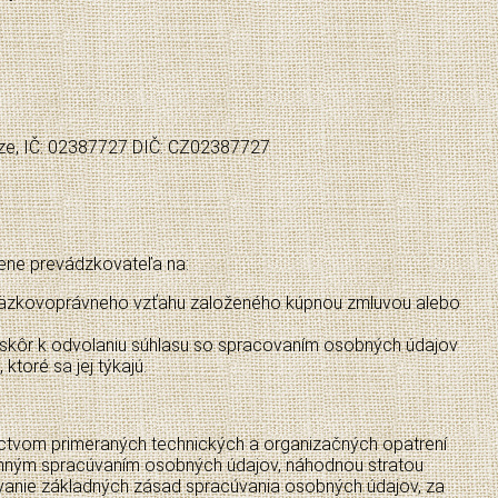
raze, IČ: 02387727 DIČ: CZ02387727
ene prevádzkovateľa na:
áväzkovoprávneho vzťahu založeného kúpnou zmluvou alebo
de skôr k odvolaniu súhlasu so spracovaním osobných údajov
oré sa jej týkajú.
ctvom primeraných technických a organizačných opatrení
nným spracúvaním osobných údajov, náhodnou stratou
anie základných zásad spracúvania osobných údajov, za