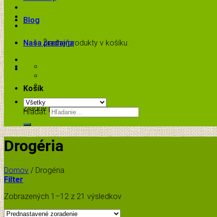
Blog
Naša predajňa
Žiadne produkty v košíku.
Košík
Žiadne produkty v košíku.
Hľadať:
Drogéria
Domov
/
Drogéria
Filter
Zobrazených 1–12 z 21 výsledkov