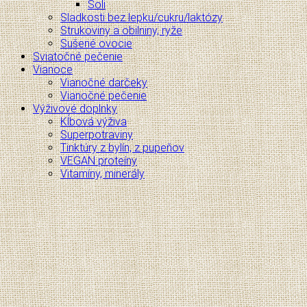
Soli
Sladkosti bez lepku/cukru/laktózy
Strukoviny a obilniny, ryže
Sušené ovocie
Sviatočné pečenie
Vianoce
Vianočné darčeky
Vianočné pečenie
Výživové doplnky
Kĺbová výživa
Superpotraviny
Tinktúry z bylín, z pupeňov
VEGAN proteíny
Vitamíny, minerály