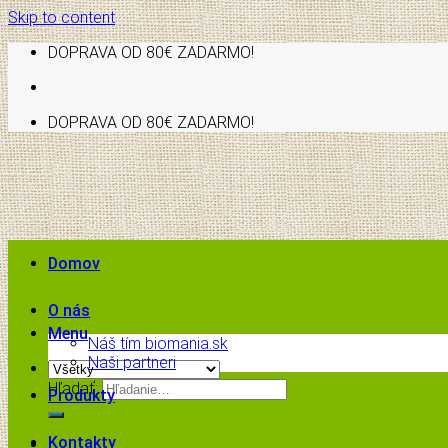
Skip to content
DOPRAVA OD 80€ ZADARMO!
DOPRAVA OD 80€ ZADARMO!
Domov
O nás
Menu
Náš tím biomania.sk
Naši partneri
Hľadať:
Produkty
Kontakty