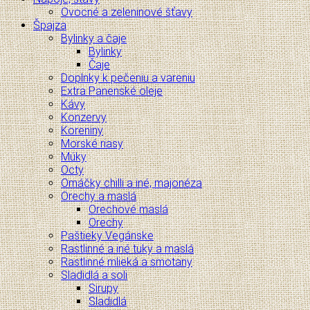
Ovocné a zeleninové šťavy
Špajza
Bylinky a čaje
Bylinky
Čaje
Doplnky k pečeniu a vareniu
Extra Panenské oleje
Kávy
Konzervy
Koreniny
Morské riasy
Múky
Octy
Omáčky chilli a iné, majonéza
Orechy a maslá
Orechové maslá
Orechy
Paštieky Vegánske
Rastlinné a iné tuky a maslá
Rastlinné mlieká a smotany
Sladidlá a soli
Sirupy
Sladidlá