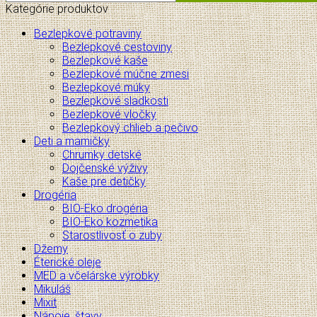
Kategórie produktov
Bezlepkové potraviny
Bezlepkové cestoviny
Bezlepkové kaše
Bezlepkové múčne zmesi
Bezlepkové múky
Bezlepkové sladkosti
Bezlepkové vločky
Bezlepkový chlieb a pečivo
Deti a mamičky
Chrumky detské
Dojčenské výživy
Kaše pre detičky
Drogéria
BIO-Eko drogéria
BIO-Eko kozmetika
Starostlivosť o zuby
Džemy
Éterické oleje
MED a včelárske výrobky
Mikuláš
Mixit
Nápoje, štavy