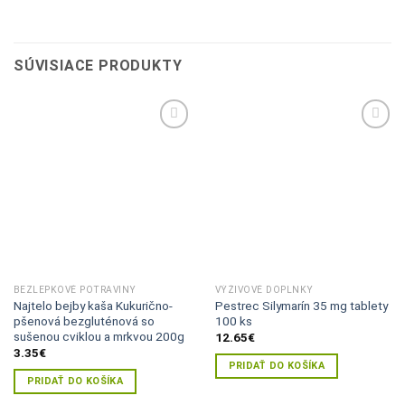
SÚVISIACE PRODUKTY
Pridať do
Pridať do
zoznamu
zoznamu
želaní
želaní
BEZLEPKOVÉ POTRAVINY
VÝŽIVOVÉ DOPLNKY
Najtelo bejby kaša Kukurično-
Pestrec Silymarín 35 mg tablety
pšenová bezgluténová so
100 ks
sušenou cviklou a mrkvou 200g
12.65
€
3.35
€
PRIDAŤ DO KOŠÍKA
PRIDAŤ DO KOŠÍKA