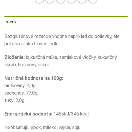
POPIS
Bezgluténové rezance vhodné napríklad do polievky, ale
potešia aj ako hlavné jedlo.
Zloženie:
kukuričná múka, zemiakové vločky, kukuričný
škrob, hroznový cukor.
Nutričná hodnota na 100g:
bielkoviny: 4,0g,
sacharidy: 77,0g,
tuky: 2,0g.
Energetická hodnota:
1455kJ/346 kcal.
Neobsahujú lepok, mlieko, vajcia, sóju.