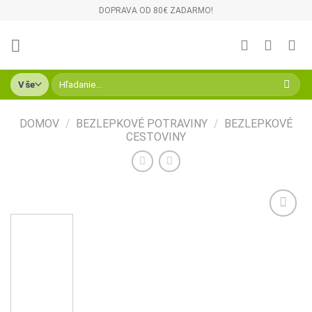
Skip
DOPRAVA OD 80€ ZADARMO!
to
content
Hľadať:
DOMOV
/
BEZLEPKOVÉ POTRAVINY
/
BEZLEPKOVÉ
CESTOVINY
Pridať do
zoznamu
želaní