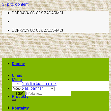
Skip to content
DOPRAVA OD 80€ ZADARMO!
DOPRAVA OD 80€ ZADARMO!
Domov
O nás
Menu
Náš tím biomania.sk
Naši partneri
Hľadať:
Produkty
Kontakty