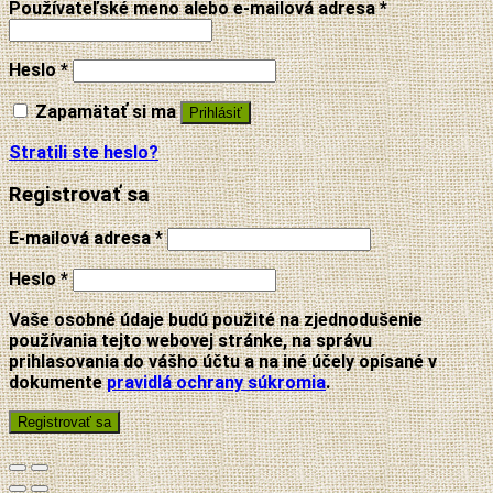
Používateľské meno alebo e-mailová adresa
*
Heslo
*
Zapamätať si ma
Prihlásiť
Stratili ste heslo?
Registrovať sa
E-mailová adresa
*
Heslo
*
Vaše osobné údaje budú použité na zjednodušenie
používania tejto webovej stránke, na správu
prihlasovania do vášho účtu a na iné účely opísané v
dokumente
pravidlá ochrany súkromia
.
Registrovať sa