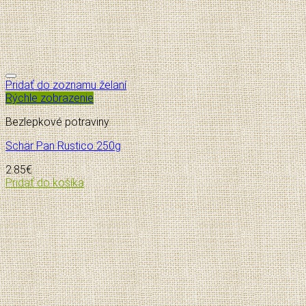
Pridať do zoznamu želaní
Rýchle zobrazenie
Bezlepkové potraviny
Schär Pan Rustico 250g
2.85
€
Pridať do košíka