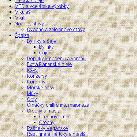
Éterické oleje
MED a včelárske výrobky
Mikuláš
Mixit
Nápoje, štavy
Ovocné a zeleninové šťavy
Špajza
Bylinky a čaje
Bylinky
Čaje
Doplnky k pečeniu a vareniu
Extra Panenské oleje
Kávy
Konzervy
Koreniny
Morské riasy
Múky
Octy
Omáčky chilli a iné, majonéza
Orechy a maslá
Orechové maslá
Orechy
Paštieky Vegánske
Rastlinné a iné tuky a maslá