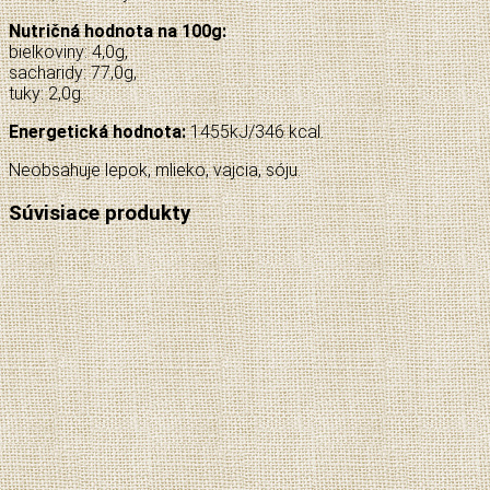
Nutričná hodnota na 100g:
bielkoviny: 4,0g,
sacharidy: 77,0g,
tuky: 2,0g.
Energetická hodnota:
1455kJ/346 kcal.
Neobsahuje lepok, mlieko, vajcia, sóju.
Súvisiace produkty