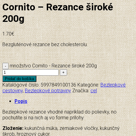
Cornito – Rezance široké
200g
1.70
€
Bezgluténové rezance bez cholesterolu.
množstvo Cornito - Rezance široké 200g
Pridať do košíka
Katalógové číslo:
5997849100136
Kategórie:
Bezlepkové
cestoviny
,
Bezlepkové potraviny
Značka:
cel
Popis
Bezlepkové rezance vhodné napríklad do polievky, no
pochutíte si na nich aj vo forme prílohy.
Zloženie:
kukuričná múka, zemiakové vločky, kukuričný
škrob, hroznový cukor.