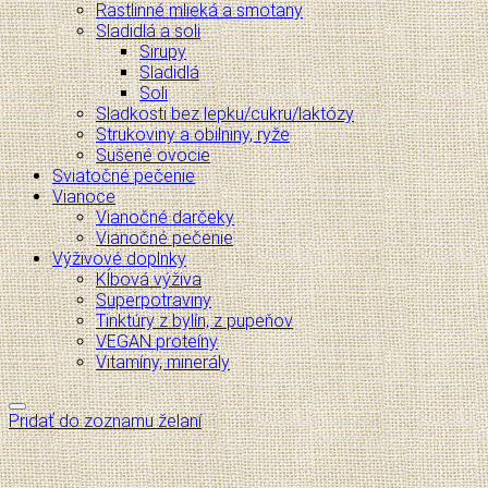
Rastlinné mlieká a smotany
Sladidlá a soli
Sirupy
Sladidlá
Soli
Sladkosti bez lepku/cukru/laktózy
Strukoviny a obilniny, ryže
Sušené ovocie
Sviatočné pečenie
Vianoce
Vianočné darčeky
Vianočné pečenie
Výživové doplnky
Kĺbová výživa
Superpotraviny
Tinktúry z bylín, z pupeňov
VEGAN proteíny
Vitamíny, minerály
Pridať do zoznamu želaní