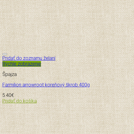
Pridať do zoznamu želaní
Rýchle zobrazenie
Špajza
Farmilion arrowroot koreňový škrob 400g
5.40
€
Pridať do košíka