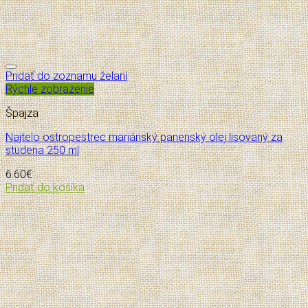
Pridať do zoznamu želaní
Rýchle zobrazenie
Špajza
Najtelo ostropestrec mariánský panenský olej lisovaný za
studena 250 ml
6.60
€
Pridať do košíka