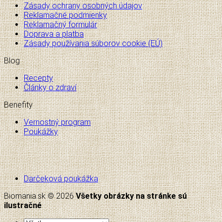
Zásady ochrany osobných údajov
Reklamačné podmienky
Reklamačný formulár
Doprava a platba
Zásady používania súborov cookie (EÚ)
Blog
Recepty
Články o zdraví
Benefity
Vernostný program
Poukážky
Darčeková poukážka
Biomania.sk © 2026
Všetky obrázky na stránke sú
ilustračné