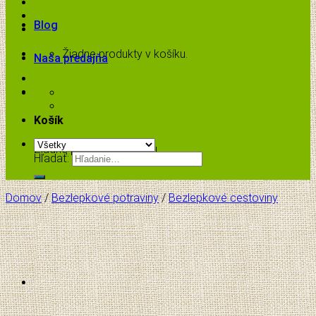
Blog
Žiadne produkty v košíku.
Naša predajňa
Košík
Žiadne produkty v košíku.
Hľadať:
Domov
/
Bezlepkové potraviny
/
Bezlepkové cestoviny