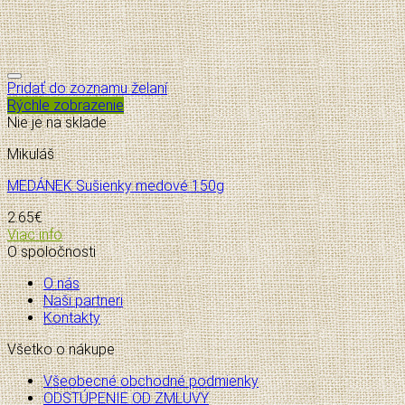
Pridať do zoznamu želaní
Rýchle zobrazenie
Nie je na sklade
Mikuláš
MEDÁNEK Sušienky medové 150g
2.65
€
Viac info
O spoločnosti
O nás
Naši partneri
Kontakty
Všetko o nákupe
Všeobecné obchodné podmienky
ODSTÚPENIE OD ZMLUVY