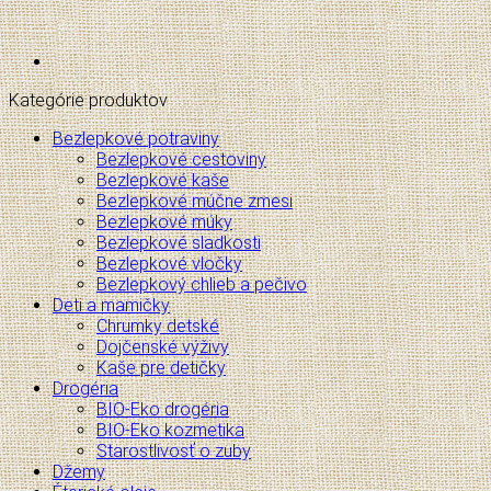
Kategórie produktov
Bezlepkové potraviny
Bezlepkové cestoviny
Bezlepkové kaše
Bezlepkové múčne zmesi
Bezlepkové múky
Bezlepkové sladkosti
Bezlepkové vločky
Bezlepkový chlieb a pečivo
Deti a mamičky
Chrumky detské
Dojčenské výživy
Kaše pre detičky
Drogéria
BIO-Eko drogéria
BIO-Eko kozmetika
Starostlivosť o zuby
Džemy