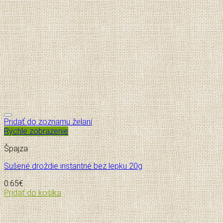
Pridať do zoznamu želaní
Rýchle zobrazenie
Špajza
Sušené droždie instantné bez lepku 20g
0.65
€
Pridať do košíka