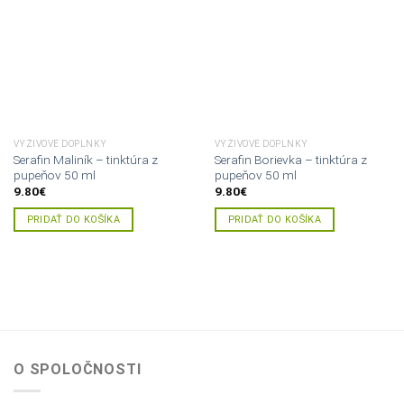
zoznamu
zoznamu
želaní
želaní
VÝŽIVOVÉ DOPLNKY
VÝŽIVOVÉ DOPLNKY
Serafin Maliník – tinktúra z
Serafin Borievka – tinktúra z
pupeňov 50 ml
pupeňov 50 ml
9.80
€
9.80
€
PRIDAŤ DO KOŠÍKA
PRIDAŤ DO KOŠÍKA
O SPOLOČNOSTI