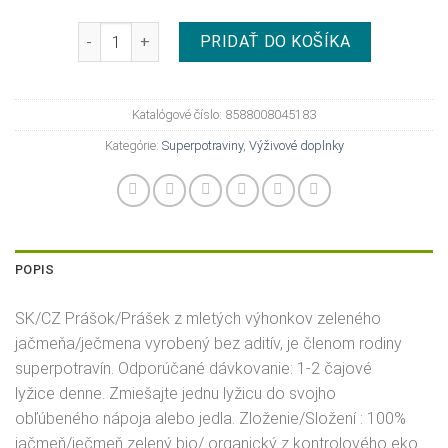
množstvo Farmilion mladý jačmeň prášok BIO 200 g
PRIDAŤ DO KOŠÍKA
Katalógové číslo:
8588008045183
Kategórie:
Superpotraviny
,
Výživové doplnky
POPIS
SK/CZ Prášok/Prášek z mletých výhonkov zeleného
jačmeňa/ječmena vyrobený bez aditív, je členom rodiny
superpotravín. Odporúčané dávkovanie: 1-2 čajové
lyžice denne. Zmiešajte jednu lyžicu do svojho
obľúbeného nápoja alebo jedla. Zloženie/Složení : 100%
jačmeň/ječmeň zelený bio/ organický z kontrolového eko