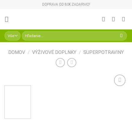
Skip
DOPRAVA OD 80€ ZADARMO!
to
content
Hľadať:
DOMOV
/
VÝŽIVOVÉ DOPLNKY
/
SUPERPOTRAVINY
Pridať do
zoznamu
želaní