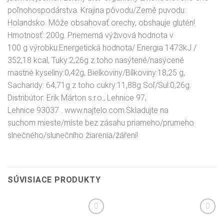
poľnohospodárstva. Krajina pôvodu/Země puvodu:
Holandsko. Môže obsahovať orechy, obshauje glutén!
Hmotnosť: 200g. Priemerná výživová hodnota v
100 g výrobku:Energetická hodnota/ Energia 1473kJ /
352,18 kcal, Tuky:2,26g z toho nasýtené/nasýcené
mastné kyseliny:0,42g, Bielkoviny/Bílkoviny:18,25 g,
Sacharidy: 64,71g z toho cukry:11,88g Soľ/Sul:0,26g.
Distribútor: Erik Márton s.r.o., Lehnice 97,
Lehnice 93037 . www.najtelo.com.Skladujte na
suchom mieste/míste bez zásahu priameho/prumeho
slnečného/slunečního žiarenia/žáření!
SÚVISIACE PRODUKTY
Pridať do
Pridať do