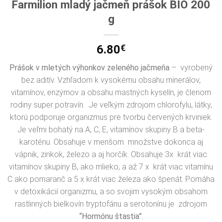
Farmilion mladý jačmeň prášok BIO 200
g
6.80
€
Prášok v mletých výhonkov zeleného jačmeňa
– vyrobený
bez aditív. Vzhľadom k vysokému obsahu minerálov,
vitamínov, enzýmov a obsahu mastných kyselín, je členom
rodiny super potravín. Je veľkým zdrojom chlorofylu, látky,
ktorú podporuje organizmus pre tvorbu červených krviniek.
Je veľmi bohatý na A, C, E, vitamínov skupiny B a beta-
karoténu. Obsahuje v menšom množstve dokonca aj
vápnik, zinkok, železo a aj horčík. Obsahuje 3x krát viac
vitamínov skupiny B, ako mlieko, a až 7 x krát viac vitamínu
C ako pomaranč a 5 x krát viac železa ako špenát. Pomáha
v detoxikácií organizmu, a so svojim vysokým obsahom
rastlinných bielkovín tryptofánu a serotonínu je zdrojom
“Hormónu štastia”.