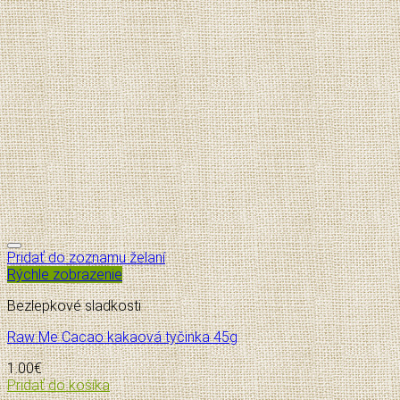
Pridať do zoznamu želaní
Rýchle zobrazenie
Bezlepkové sladkosti
Raw Me Cacao kakaová tyčinka 45g
1.00
€
Pridať do košíka