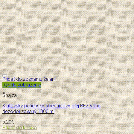
Pridať do zoznamu želaní
Rýchle zobrazenie
Špajza
Klátovský panenský slnečnicový olej BEZ vône
dezodorizovaný 1000 ml
5.20
€
Pridať do košíka