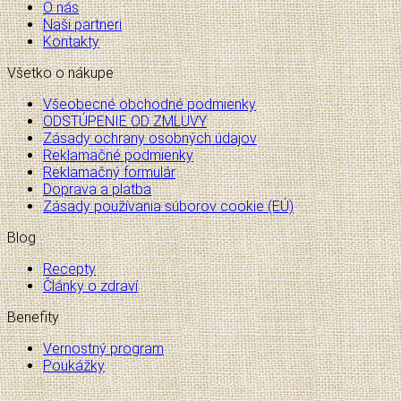
O nás
Naši partneri
Kontakty
Všetko o nákupe
Všeobecné obchodné podmienky
ODSTÚPENIE OD ZMLUVY
Zásady ochrany osobných údajov
Reklamačné podmienky
Reklamačný formulár
Doprava a platba
Zásady používania súborov cookie (EÚ)
Blog
Recepty
Články o zdraví
Benefity
Vernostný program
Poukážky