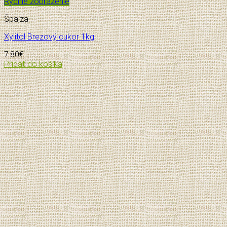
Rýchle zobrazenie
Špajza
Xylitol Brezový cukor 1kg
7.80
€
Pridať do košíka