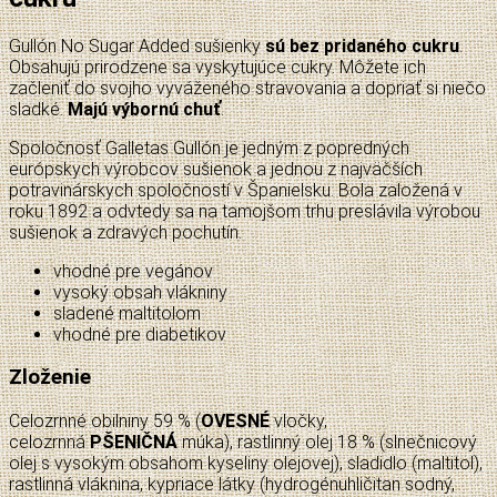
Gullón No Sugar Added sušienky
sú bez pridaného cukru
.
Obsahujú prirodzene sa vyskytujúce cukry. Môžete ich
začleniť do svojho vyváženého stravovania a dopriať si niečo
sladké.
Majú výbornú chuť
.
Spoločnosť Galletas Gullón je jedným z popredných
európskych výrobcov sušienok a jednou z najväčších
potravinárskych spoločností v Španielsku. Bola založená v
roku 1892 a odvtedy sa na tamojšom trhu preslávila výrobou
sušienok a zdravých pochutín.
vhodné pre vegánov
vysoký obsah vlákniny
sladené maltitolom
vhodné pre diabetikov
Zloženie
Celozrnné obilniny 59 % (
OVESNÉ
vločky,
celozrnná
PŠENIČNÁ
múka), rastlinný olej 18 % (slnečnicový
olej s vysokým obsahom kyseliny olejovej), sladidlo (maltitol),
rastlinná vláknina, kypriace látky (hydrogénuhličitan sodný,