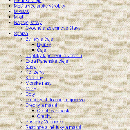
Éterické oleje
MED a včelárske výrobky
Mikuláš
Mixit
Nápoje, štavy
Ovocné a zeleninové šťavy
Špajza
Bylinky a čaje
Bylinky
Čaje
Doplnky k pečeniu a vareniu
Extra Panenské oleje
Kávy
Konzervy
Koreniny
Morské riasy
Múky
Octy
Omáčky chilli a iné, majonéza
Orechy a maslá
Orechové maslá
Orechy
Paštieky Vegánske
Rastlinné a iné tuky a maslá