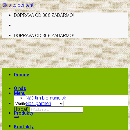
Skip to content
DOPRAVA OD 80€ ZADARMO!
DOPRAVA OD 80€ ZADARMO!
Domov
O nás
Menu
Náš tím biomania.sk
Naši partneri
Hľadať:
Produkty
Kontakty