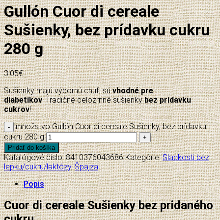
Gullón Cuor di cereale
Sušienky, bez prídavku cukru
280 g
3.05
€
Sušienky majú výbornú chuť, sú
vhodné pre
diabetikov
. Tradičné celozrnné sušienky
bez prídavku
cukrov
!
množstvo Gullón Cuor di cereale Sušienky, bez prídavku
cukru 280 g
Pridať do košíka
Katalógové číslo:
8410376043686
Kategórie:
Sladkosti bez
lepku/cukru/laktózy
,
Špajza
Popis
Cuor di cereale Sušienky bez pridaného
cukru