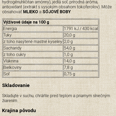
hydrogénuhličitan amónny), jedlá soľ, prírodná aróma,
antioxidant (extrakt s vysokým obsahom tokoferolov). Môže
obsahovať
MLIEKO
a
SÓJOVÉ BOBY
.
Výživové údaje na 100 g
Energia
1791 kJ /
430
kcal
Tuky
20,0
g
z toho nasýtené mastné kyseliny
2,0
g
Sacharidy
54,0
g
z toho cukry
1,0
g
Vláknina
14,0 g
Bielkoviny
7,8 g
Soľ
0,75
g
Skladovanie
Skladujte v suchu, chráňte pred teplom a priamym slnečným
žiarením.
Krajina pôvodu