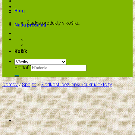
Blog
Žiadne produkty v košíku.
Naša predajňa
Košík
Žiadne produkty v košíku.
Hľadať:
Domov
/
Špajza
/
Sladkosti bez lepku/cukru/laktózy