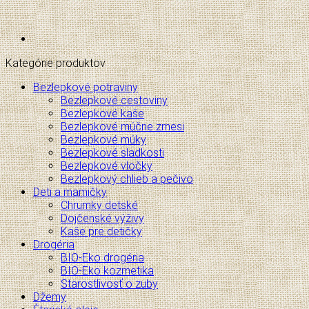
Kategórie produktov
Bezlepkové potraviny
Bezlepkové cestoviny
Bezlepkové kaše
Bezlepkové múčne zmesi
Bezlepkové múky
Bezlepkové sladkosti
Bezlepkové vločky
Bezlepkový chlieb a pečivo
Deti a mamičky
Chrumky detské
Dojčenské výživy
Kaše pre detičky
Drogéria
BIO-Eko drogéria
BIO-Eko kozmetika
Starostlivosť o zuby
Džemy