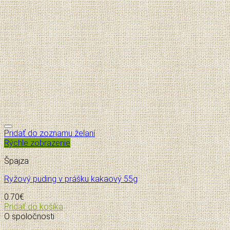
Pridať do zoznamu želaní
Rýchle zobrazenie
Špajza
Ryžový puding v prášku kakaový 55g
0.70
€
Pridať do košíka
O spoločnosti