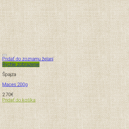
Pridať do zoznamu želaní
Rýchle zobrazenie
Špajza
Maces 200g
2.70
€
Pridať do košíka