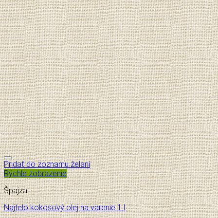
Pridať do zoznamu želaní
Rýchle zobrazenie
Špajza
Najtelo kokosový olej na varenie 1 l