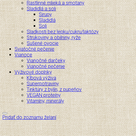
Rastlinné mlieká a smotany
Sladidlá a soli
Sirupy
Sladidlá
Soli
Sladkosti bez lepku/cukru/laktózy
Strukoviny a obilniny, ryže
Sušené ovocie
Sviatočné pečenie
Vianoce
Vianočné darčeky
Vianočné pečenie
Výživové doplnky
Kĺbová výživa
Superpotraviny
Tinktúry z bylín, z pupeňov
VEGAN proteíny
Vitamíny, minerály
Pridať do zoznamu želaní