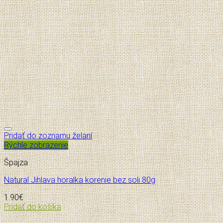
Pridať do zoznamu želaní
Rýchle zobrazenie
Špajza
Natural Jihlava horalka korenie bez soli 80g
1.90
€
Pridať do košíka