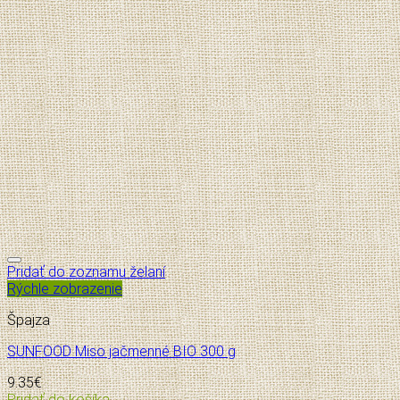
Pridať do zoznamu želaní
Rýchle zobrazenie
Špajza
SUNFOOD Miso jačmenné BIO 300 g
9.35
€
Pridať do košíka