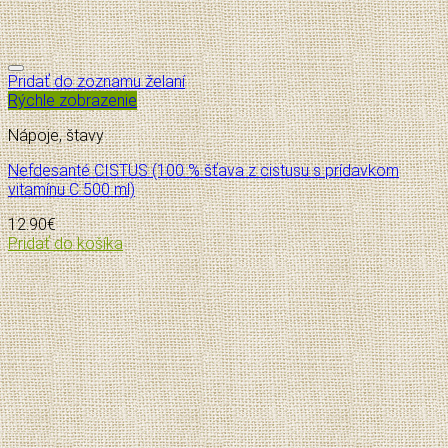
Pridať do zoznamu želaní
Rýchle zobrazenie
Nápoje, štavy
Nefdesanté CISTUS (100 % šťava z cistusu s prídavkom
vitamínu C 500 ml)
12.90
€
Pridať do košíka