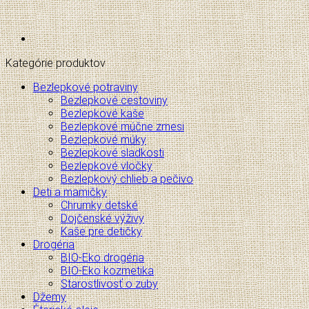
Kategórie produktov
Bezlepkové potraviny
Bezlepkové cestoviny
Bezlepkové kaše
Bezlepkové múčne zmesi
Bezlepkové múky
Bezlepkové sladkosti
Bezlepkové vločky
Bezlepkový chlieb a pečivo
Deti a mamičky
Chrumky detské
Dojčenské výživy
Kaše pre detičky
Drogéria
BIO-Eko drogéria
BIO-Eko kozmetika
Starostlivosť o zuby
Džemy