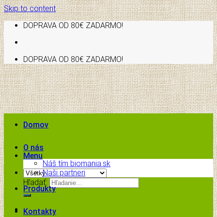
Skip to content
DOPRAVA OD 80€ ZADARMO!
DOPRAVA OD 80€ ZADARMO!
Domov
O nás
Menu
Náš tím biomania.sk
Naši partneri
Hľadať:
Produkty
Kontakty