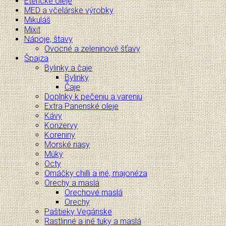
Éterické oleje
MED a včelárske výrobky
Mikuláš
Mixit
Nápoje, štavy
Ovocné a zeleninové šťavy
Špajza
Bylinky a čaje
Bylinky
Čaje
Doplnky k pečeniu a vareniu
Extra Panenské oleje
Kávy
Konzervy
Koreniny
Morské riasy
Múky
Octy
Omáčky chilli a iné, majonéza
Orechy a maslá
Orechové maslá
Orechy
Paštieky Vegánske
Rastlinné a iné tuky a maslá