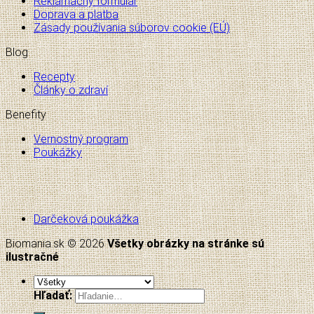
Reklamačný formulár
Doprava a platba
Zásady používania súborov cookie (EÚ)
Blog
Recepty
Články o zdraví
Benefity
Vernostný program
Poukážky
Darčeková poukážka
Biomania.sk © 2026
Všetky obrázky na stránke sú
ilustračné
Hľadať: