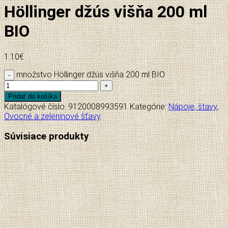
Höllinger džús višňa 200 ml
BIO
1.10
€
množstvo Höllinger džús višňa 200 ml BIO
Pridať do košíka
Katalógové číslo:
9120008993591
Kategórie:
Nápoje, štavy
,
Ovocné a zeleninové šťavy
Súvisiace produkty