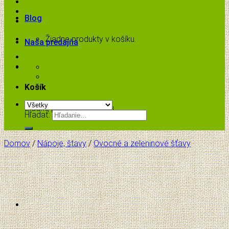
Blog
Žiadne produkty v košíku.
Naša predajňa
Košík
Žiadne produkty v košíku.
Hľadať:
Domov
/
Nápoje, štavy
/
Ovocné a zeleninové šťavy