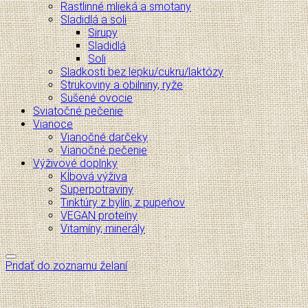
Rastlinné mlieká a smotany
Sladidlá a soli
Sirupy
Sladidlá
Soli
Sladkosti bez lepku/cukru/laktózy
Strukoviny a obilniny, ryže
Sušené ovocie
Sviatočné pečenie
Vianoce
Vianočné darčeky
Vianočné pečenie
Výživové doplnky
Kĺbová výživa
Superpotraviny
Tinktúry z bylín, z pupeňov
VEGAN proteíny
Vitamíny, minerály
Pridať do zoznamu želaní