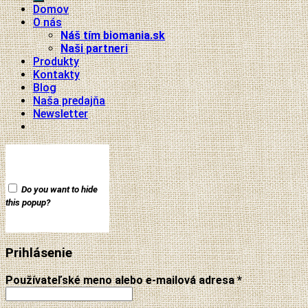
Domov
O nás
Náš tím biomania.sk
Naši partneri
Produkty
Kontakty
Blog
Naša predajňa
Newsletter
Do you want to hide
this popup?
Prihlásenie
Používateľské meno alebo e-mailová adresa
*