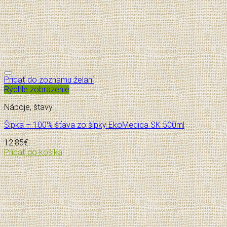
Pridať do zoznamu želaní
Rýchle zobrazenie
Nápoje, štavy
Šípka – 100% šťava zo šípky EkoMedica SK 500ml
12.85
€
Pridať do košíka