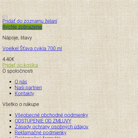
Pridať do zoznamu želaní
Rýchle zobrazenie
Nápoje, štavy
Voelkel Šťava cvikla 700 ml
4.40
€
Pridať do košíka
O spoločnosti
O nás
Naši partneri
Kontakty
Všetko o nákupe
Všeobecné obchodné podmienky
ODSTÚPENIE OD ZMLUVY
Zásady ochrany osobných údajov
Reklamačné podmienky