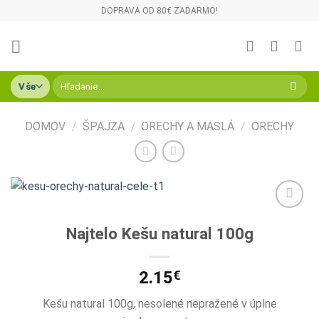
Skip
DOPRAVA OD 80€ ZADARMO!
to
content
Hľadať:
DOMOV
/
ŠPAJZA
/
ORECHY A MASLÁ
/
ORECHY
Pridať do
Najtelo Kešu natural 100g
zoznamu
želaní
2.15
€
Kešu natural 100g, nesolené nepražené v úplne