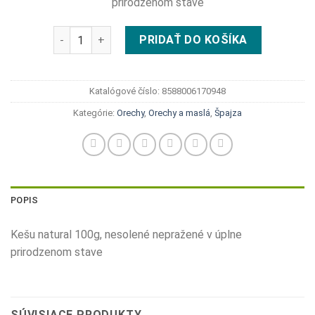
prirodzenom stave
množstvo Najtelo Kešu natural 100g
PRIDAŤ DO KOŠÍKA
Katalógové číslo:
8588006170948
Kategórie:
Orechy
,
Orechy a maslá
,
Špajza
POPIS
Kešu natural 100g, nesolené nepražené v úplne
prirodzenom stave
SÚVISIACE PRODUKTY