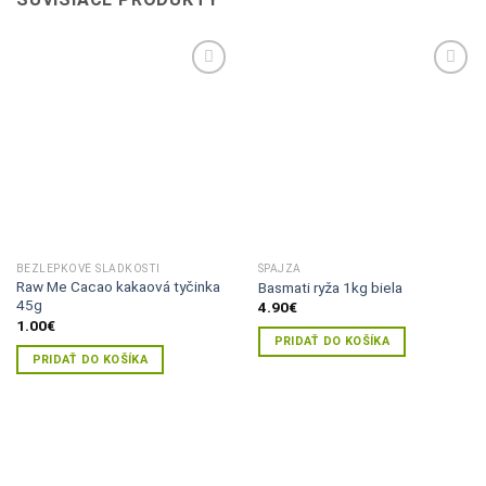
Pridať do
Pridať do
zoznamu
zoznamu
želaní
želaní
BEZLEPKOVÉ SLADKOSTI
ŠPAJZA
Raw Me Cacao kakaová tyčinka
Basmati ryža 1kg biela
45g
4.90
€
1.00
€
PRIDAŤ DO KOŠÍKA
PRIDAŤ DO KOŠÍKA