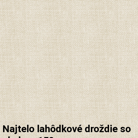
Najtelo lahôdkové droždie so