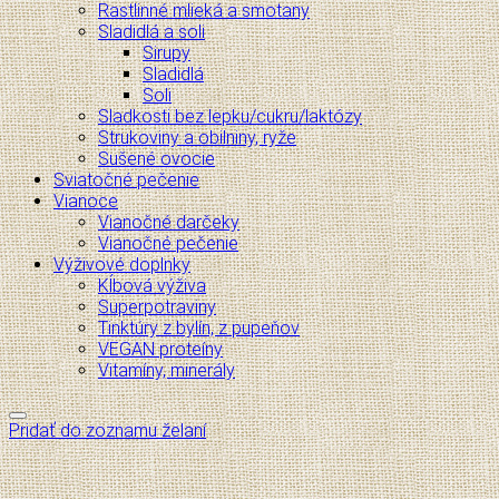
Rastlinné mlieká a smotany
Sladidlá a soli
Sirupy
Sladidlá
Soli
Sladkosti bez lepku/cukru/laktózy
Strukoviny a obilniny, ryže
Sušené ovocie
Sviatočné pečenie
Vianoce
Vianočné darčeky
Vianočné pečenie
Výživové doplnky
Kĺbová výživa
Superpotraviny
Tinktúry z bylín, z pupeňov
VEGAN proteíny
Vitamíny, minerály
Pridať do zoznamu želaní