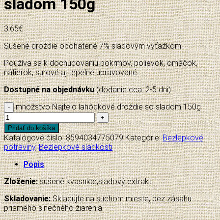
sladom 150g
3.65
€
Sušené droždie obohatené 7% sladovým výťažkom.
Používa sa k dochucovaniu pokrmov, polievok, omáčok,
nátierok, surové aj tepelne upravované.
Dostupné na objednávku
(dodanie cca. 2-5 dni)
množstvo Najtelo lahôdkové droždie so sladom 150g
Pridať do košíka
Katalógové číslo:
8594034775079
Kategórie:
Bezlepkové
potraviny
,
Bezlepkové sladkosti
Popis
Zloženie:
sušené kvasnice,sladový extrakt.
Skladovanie:
Skladujte na suchom mieste, bez zásahu
priameho slnečného žiarenia.