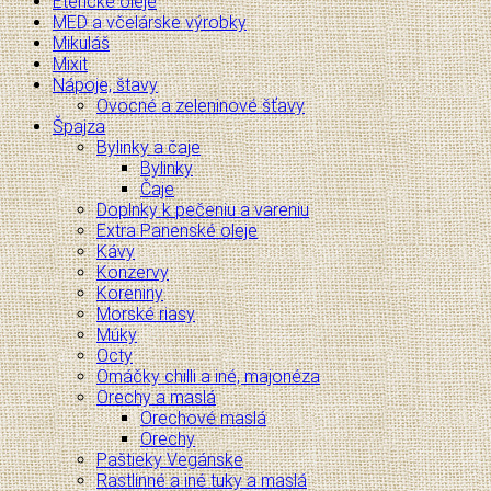
Éterické oleje
MED a včelárske výrobky
Mikuláš
Mixit
Nápoje, štavy
Ovocné a zeleninové šťavy
Špajza
Bylinky a čaje
Bylinky
Čaje
Doplnky k pečeniu a vareniu
Extra Panenské oleje
Kávy
Konzervy
Koreniny
Morské riasy
Múky
Octy
Omáčky chilli a iné, majonéza
Orechy a maslá
Orechové maslá
Orechy
Paštieky Vegánske
Rastlinné a iné tuky a maslá