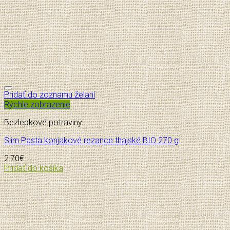
Pridať do zoznamu želaní
Rýchle zobrazenie
Bezlepkové potraviny
Slim Pasta konjakové rezance thajské BIO 270 g
2.70
€
Pridať do košíka