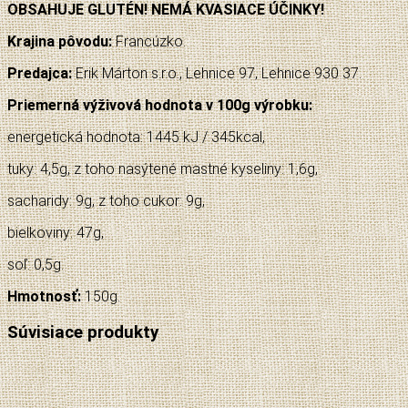
OBSAHUJE GLUTÉN! NEMÁ KVASIACE ÚČINKY!
Krajina pôvodu:
Francúzko.
Predajca:
Erik Márton s.r.o., Lehnice 97, Lehnice 930 37.
Priemerná výživová hodnota v 100g výrobku:
energetická hodnota: 1445 kJ / 345kcal,
tuky: 4,5g, z toho nasýtené mastné kyseliny: 1,6g,
sacharidy: 9g, z toho cukor: 9g,
bielkoviny: 47g,
soľ: 0,5g.
Hmotnosť:
150g.
Súvisiace produkty