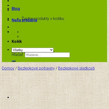
Blog
Žiadne produkty v košíku.
Naša predajňa
Košík
Žiadne produkty v košíku.
Hľadať:
Domov
/
Bezlepkové potraviny
/
Bezlepkové sladkosti