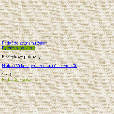
Pridať do zoznamu želaní
Rýchle zobrazenie
Bezlepkové potraviny
Najtelo Múka z pestreca mariánskeho 400g
1.70
€
Pridať do košíka