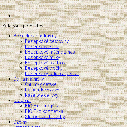
Kategórie produktov
Bezlepkové potraviny
Bezlepkové cestoviny
Bezlepkové kaše
Bezlepkové múčne zmesi
Bezlepkové múky
Bezlepkové sladkosti
Bezlepkové vločky
Bezlepkový chlieb a pečivo
Deti a mamičky
Chrumky detské
Dojčenské výživy
Kaše pre detičky
Drogéria
BIO-Eko drogéria
BIO-Eko kozmetika
Starostlivosť o zuby
Džemy