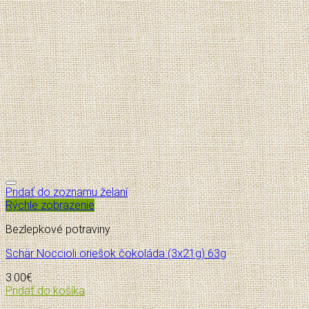
Pridať do zoznamu želaní
Rýchle zobrazenie
Bezlepkové potraviny
Schär Noccioli oriešok čokoláda (3x21g) 63g
3.00
€
Pridať do košíka