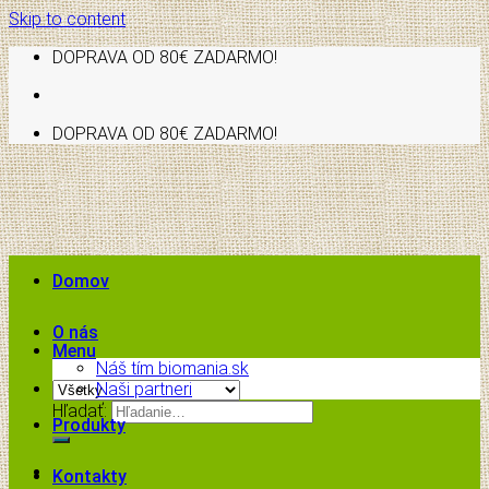
Skip to content
DOPRAVA OD 80€ ZADARMO!
DOPRAVA OD 80€ ZADARMO!
Domov
O nás
Menu
Náš tím biomania.sk
Naši partneri
Hľadať:
Produkty
Kontakty