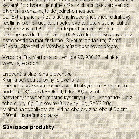
sezam! Po otvorení je nutné držať v chladničke zároveň po
otvorení skonzumujte do jedného mesiaca!
CZ- Extra panenský za studena lisovaný jedlý jednodruhový
rostlinný olej. Skladujte při pokojové teplotě v suchu. Láhev
pečlivé uzavírejte! Olej chraňte před přímým světlem a
přístupem vzduchu. Složení: 100% za studena lisovaný olej z
ostropestřeca mariánskeho (Silybum marianum). Země
původu: Slovensko. Výrobek může obsahovat ořechy,
Výrobca: Erik Márton s.r.o.,Lehnice 97, 930 37 Lehnice
www.najtelo.com.
Lisované a plnené na Slovensku!
Krajina pôvodu suroviny: Slovensko
Priemerná výživová hodnota v 100ml výrobku: Eergetická
hodnota: 3,220 kJ/830kcal, Tuky: 99,0g z toho
nasýtené/nasycené mastné kyseliny: 14,0g , Sacharidy 0g z
toho cukry: 0g. Bielkoviny/Bílkoviny : 0g ,Soľ/Sůl:0g.
Minimálna trvanlivost do: viď na obale/viz na obalu! Objem:
250ml. Ilustračné obrázky.
Súvisiace produkty