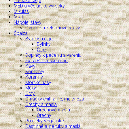
Éterické oleje
MED a včelárske výrobky
Mikuláš
Mixit
Nápoje, štavy
Ovocné a zeleninové šťavy
Špajza
Bylinky a čaje
Bylinky
Čaje
Doplnky k pečeniu a vareniu
Extra Panenské oleje
Kávy
Konzervy
Koreniny
Morské riasy
Múky
Octy
Omáčky chilli a iné, majonéza
Orechy a maslá
Orechové maslá
Orechy
Paštieky Vegánske
Rastlinné a iné tuky a maslá