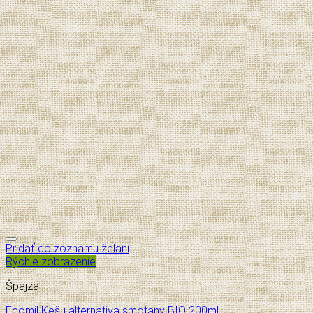
Pridať do zoznamu želaní
Rýchle zobrazenie
Špajza
Ecomil Kešu alternativa smotany BIO 200ml