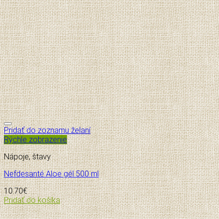
Pridať do zoznamu želaní
Rýchle zobrazenie
Nápoje, štavy
Nefdesanté Aloe gél 500 ml
10.70
€
Pridať do košíka