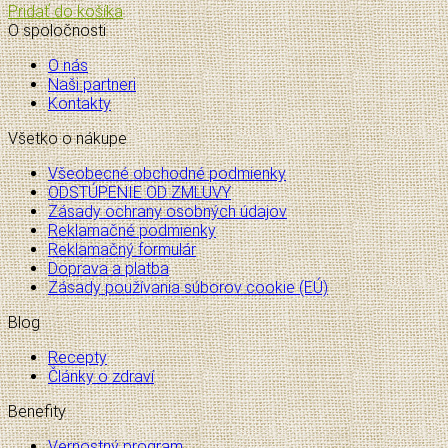
Pridať do košíka
O spoločnosti
O nás
Naši partneri
Kontakty
Všetko o nákupe
Všeobecné obchodné podmienky
ODSTÚPENIE OD ZMLUVY
Zásady ochrany osobných údajov
Reklamačné podmienky
Reklamačný formulár
Doprava a platba
Zásady používania súborov cookie (EÚ)
Blog
Recepty
Články o zdraví
Benefity
Vernostný program