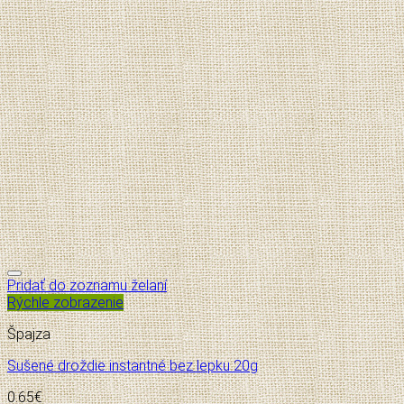
Pridať do zoznamu želaní
Rýchle zobrazenie
Špajza
Sušené droždie instantné bez lepku 20g
0.65
€