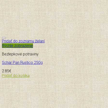
Pridať do zoznamu želaní
Rýchle zobrazenie
Bezlepkové potraviny
Schär Pan Rustico 250g
2.85
€
Pridať do košíka