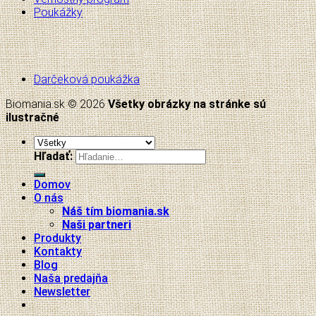
Poukážky
Darčeková poukážka
Biomania.sk © 2026
Všetky obrázky na stránke sú
ilustračné
Hľadať:
Domov
O nás
Náš tím biomania.sk
Naši partneri
Produkty
Kontakty
Blog
Naša predajňa
Newsletter