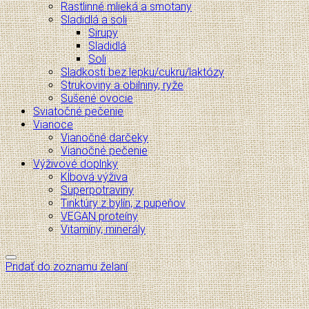
Rastlinné mlieká a smotany
Sladidlá a soli
Sirupy
Sladidlá
Soli
Sladkosti bez lepku/cukru/laktózy
Strukoviny a obilniny, ryže
Sušené ovocie
Sviatočné pečenie
Vianoce
Vianočné darčeky
Vianočné pečenie
Výživové doplnky
Kĺbová výživa
Superpotraviny
Tinktúry z bylín, z pupeňov
VEGAN proteíny
Vitamíny, minerály
Pridať do zoznamu želaní