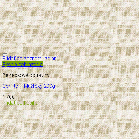
Pridať do zoznamu želaní
Rýchle zobrazenie
Bezlepkové potraviny
Cornito – Mušličky 200g
1.70
€
Pridať do košíka