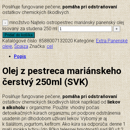
Posilňuje fungovanie pečene,
pomáha pri odstraňovaní
ostatkov chemických škodlivých…
množstvo Najtelo ostropestrec mariánský panenský olej
lisovaný za studena 250 ml
Pridať do košíka
Katalógové číslo:
8588007132020
Kategórie:
Extra Panenské
oleje
,
Špajza
Značka:
cel
Popis
Olej z pestreca mariánskeho
čerstvý 250ml (SVK)
Posilňuje fungovanie pečene,
pomáha pri odstraňovaní
ostatkov chemických škodlivých látok napríklad od
liekov
a alkoholu
v organizme. Použite: vhodný počas
detoxikačných kúrach organizmu, pri podpore odstránenia
usadenín pri dlhodobom užívaní liekov. Výborný je aj
k šalátom, jogurtom, kefírom. Ako kúra sa odporúča: denne 1
malú mokka lyžicu (do 80kg telesnej hmotnosti) nad 80 už 2