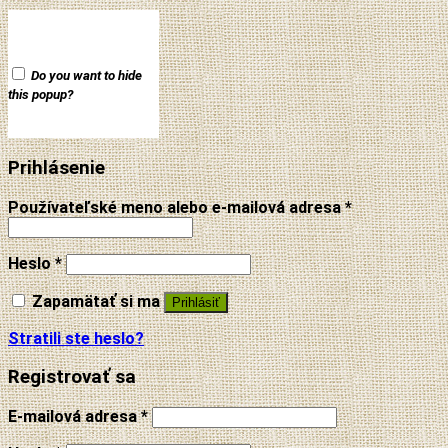
Do you want to hide
this popup?
Prihlásenie
Používateľské meno alebo e-mailová adresa
*
Heslo
*
Zapamätať si ma
Prihlásiť
Stratili ste heslo?
Registrovať sa
E-mailová adresa
*