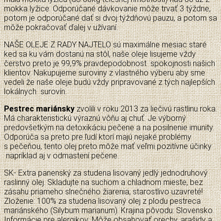
mokka lyžice. Odporúčané dávkovanie môže trvať 3 týždne,
potom je odporúčané dať si dvoj týždňovú pauzu, a potom sa
môže pokračovať ďalej v užívaní.
NAŠE OLEJE Z RADY NAJTELO sú maximálne mesiac staré
ked sa ku vám dostanú na stôl, naše oleje lisujeme vždy
čerstvo preto je 99,9% pravdepodobnost spokojnosti našich
klientov. Nakupujeme suroviny z vlastného výberu aby sme
vedeli že naše oleje budú vždy pripravované z tých najlepších
lokálnych surovín.
Pestrec mariánsky
zvolili v roku 2013 za liečivú rastlinu roka.
Má charakteristickú výraznú vôňu aj chuť. Je výborný
predovšetkým na detoxikáciu pečene a na posilnenie imunity.
Odporúča sa preto pre ľudí ktorí majú nejaké problémy
s pečeňou, tento olej preto môže mať veľmi pozitívne účinky
napríklad aj v odmastení pečene.
SK- Extra panenský za studena lisovaný jedlý jednodruhový
raslinný olej. Skladujte na suchom a chladnom mieste, bez
zásahu priameho slnečného žiarenia, starostlivo uzavreté!
Zloženie: 100% za studena lisovaný olej z plodu pestreca
mariánského (Silybum marianum). Krajina pôvodu: Slovensko.
Informácie pre alergikov: Môže obsahovať orechy, arašidy a