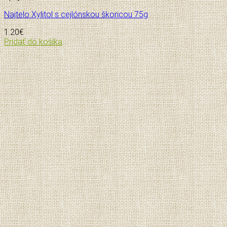
Najtelo Xylitol s cejlónskou škoricou 75g
1.20
€
Pridať do košíka