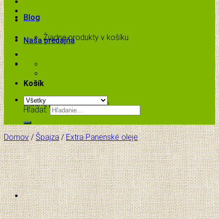
Blog
Žiadne produkty v košíku.
Naša predajňa
Košík
Žiadne produkty v košíku.
Hľadať:
Domov
/
Špajza
/
Extra Panenské oleje