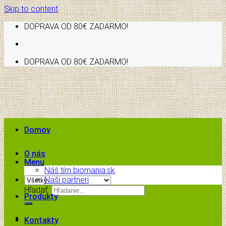
Skip to content
DOPRAVA OD 80€ ZADARMO!
DOPRAVA OD 80€ ZADARMO!
Domov
O nás
Menu
Náš tím biomania.sk
Naši partneri
Hľadať:
Produkty
Kontakty