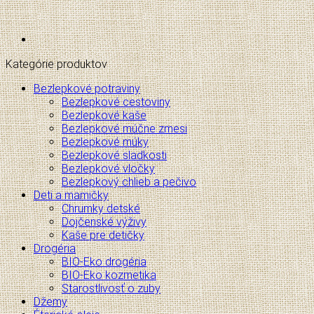
Kategórie produktov
Bezlepkové potraviny
Bezlepkové cestoviny
Bezlepkové kaše
Bezlepkové múčne zmesi
Bezlepkové múky
Bezlepkové sladkosti
Bezlepkové vločky
Bezlepkový chlieb a pečivo
Deti a mamičky
Chrumky detské
Dojčenské výživy
Kaše pre detičky
Drogéria
BIO-Eko drogéria
BIO-Eko kozmetika
Starostlivosť o zuby
Džemy