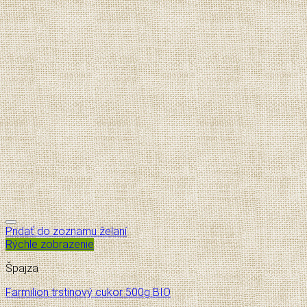
Pridať do zoznamu želaní
Rýchle zobrazenie
Špajza
Farmilion trstinový cukor 500g BIO