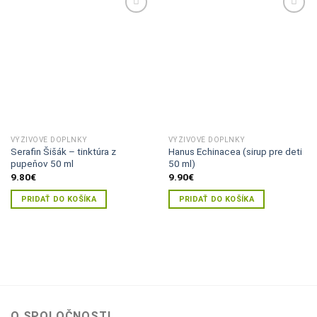
Pridať do
Pridať do
zoznamu
zoznamu
želaní
želaní
VÝŽIVOVÉ DOPLNKY
VÝŽIVOVÉ DOPLNKY
Serafin Šišák – tinktúra z
Hanus Echinacea (sirup pre deti
pupeňov 50 ml
50 ml)
9.80
€
9.90
€
PRIDAŤ DO KOŠÍKA
PRIDAŤ DO KOŠÍKA
O SPOLOČNOSTI