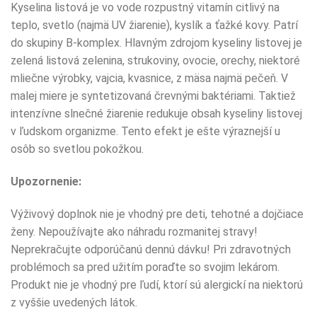
Kyselina listová je vo vode rozpustný vitamín citlivý na
teplo, svetlo (najmä UV žiarenie), kyslík a ťažké kovy. Patrí
do skupiny B-komplex. Hlavným zdrojom kyseliny listovej je
zelená listová zelenina, strukoviny, ovocie, orechy, niektoré
mliečne výrobky, vajcia, kvasnice, z mäsa najmä pečeň. V
malej miere je syntetizovaná črevnými baktériami. Taktiež
intenzívne slnečné žiarenie redukuje obsah kyseliny listovej
v ľudskom organizme. Tento efekt je ešte výraznejší u
osôb so svetlou pokožkou.
Upozornenie:
Výživový doplnok nie je vhodný pre deti, tehotné a dojčiace
ženy. Nepoužívajte ako náhradu rozmanitej stravy!
Neprekračujte odporúčanú dennú dávku! Pri zdravotných
problémoch sa pred užitím poraďte so svojim lekárom.
Produkt nie je vhodný pre ľudí, ktorí sú alergickí na niektorú
z vyššie uvedených látok.