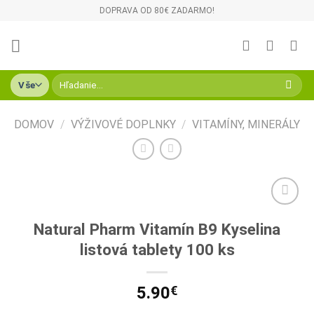
Skip
DOPRAVA OD 80€ ZADARMO!
to
content
Hľadať:
DOMOV
/
VÝŽIVOVÉ DOPLNKY
/
VITAMÍNY, MINERÁLY
Pridať do
Natural Pharm Vitamín B9 Kyselina
zoznamu
želaní
listová tablety 100 ks
5.90
€