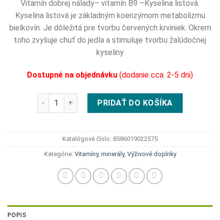
Vitamín dobrej nálady– vitamín B9 –Kyselina listová.
Kyselina listová je základným koenzýmom metabolizmu
bielkovín. Je dôležitá pre tvorbu červených krviniek. Okrem
toho zvyšuje chuť do jedla a stimuluje tvorbu žalúdočnej
kyseliny
Dostupné na objednávku
(dodanie cca. 2-5 dni)
množstvo Natural Pharm Vitamín B9 Kyselina listová t
PRIDAŤ DO KOŠÍKA
Katalógové číslo:
8586019022575
Kategórie:
Vitamíny, minerály
,
Výživové doplnky
POPIS