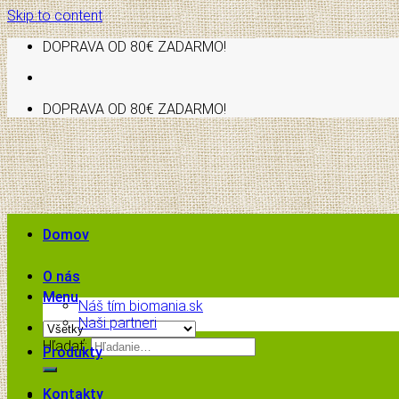
Skip to content
DOPRAVA OD 80€ ZADARMO!
DOPRAVA OD 80€ ZADARMO!
Domov
O nás
Menu
Náš tím biomania.sk
Naši partneri
Hľadať:
Produkty
Kontakty