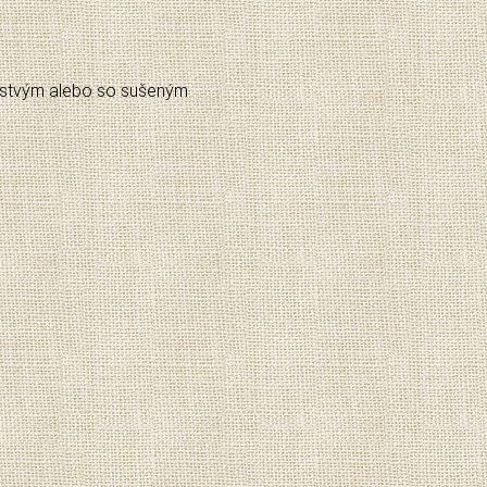
čerstvým alebo so sušeným