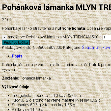
Pohánková lámanka MLYN TR
2.10
€
Pohánka je ľahko stráviteľná a
nutrične bohatá
. Obsahuje vápni
množstvo Pohánková lámanka MLYN TRENČAN 500 g
Pridať do košíka
Katalógové číslo:
8588001809300
Kategórie:
Špajza
,
Strukovin
Popis
Pohánka lámanka je vhodná skôr na prípravu kaší. Patrí k prir
výživná.
Zloženie
: Pohánka lámanka.
Výživové údaje
:
Energetická hodnota 1510 kJ / 357 kcal
Tuky 3,12 g z toho nasýtené mastné kyseliny 0,62 g
Sacharidy 69,6 g z toho cukry 1,65 g
Bielkoviny 11,40 g