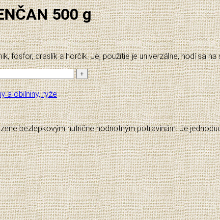
ENČAN 500 g
k, fosfor, draslík a horčík. Jej použitie je univerzálne, hodí sa na 
y a obilniny, ryže
odzene bezlepkovým nutrične hodnotným potravinám. Je jednoduch