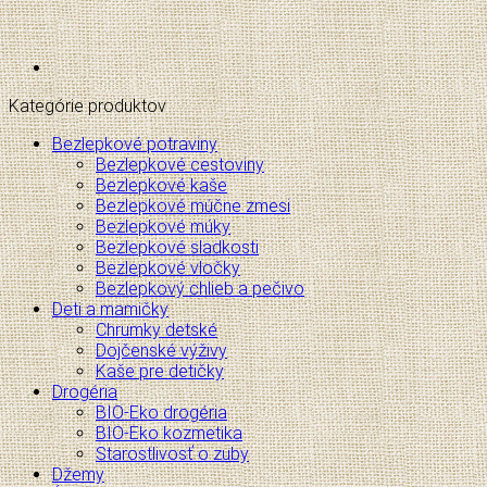
Kategórie produktov
Bezlepkové potraviny
Bezlepkové cestoviny
Bezlepkové kaše
Bezlepkové múčne zmesi
Bezlepkové múky
Bezlepkové sladkosti
Bezlepkové vločky
Bezlepkový chlieb a pečivo
Deti a mamičky
Chrumky detské
Dojčenské výživy
Kaše pre detičky
Drogéria
BIO-Eko drogéria
BIO-Eko kozmetika
Starostlivosť o zuby
Džemy