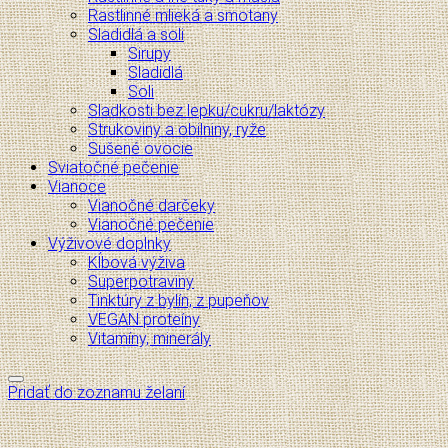
Rastlinné mlieká a smotany
Sladidlá a soli
Sirupy
Sladidlá
Soli
Sladkosti bez lepku/cukru/laktózy
Strukoviny a obilniny, ryže
Sušené ovocie
Sviatočné pečenie
Vianoce
Vianočné darčeky
Vianočné pečenie
Výživové doplnky
Kĺbová výživa
Superpotraviny
Tinktúry z bylín, z pupeňov
VEGAN proteíny
Vitamíny, minerály
Pridať do zoznamu želaní