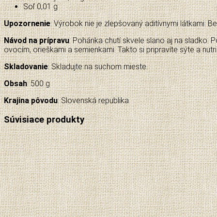
Soľ 0,01 g
Upozornenie
: Výrobok nie je zlepšovaný aditívnymi látkami. Be
Návod na prípravu
: Pohánka chutí skvele slano aj na sladko.
ovocím, orieškami a semienkami. Takto si pripravíte sýte a nut
Skladovanie
: Skladujte na suchom mieste.
Obsah
: 500 g
Krajina pôvodu
: Slovenská republika
Súvisiace produkty