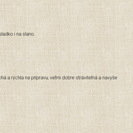
sladko i na slano.
á a rýchla na prípravu, veľmi dobre stráviteľná a navyše