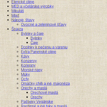
Éterické oleje
MED a včelárske výrobky
Mikuláš
Mixit
Nápoje, štavy
Ovocné a zeleninové šťavy
Špajza
Bylinky a čaje
Bylinky
Čaje
Doplnky k pečeniu a vareniu
Extra Panenské oleje
Kávy
Konzervy
Koreniny
Morské riasy
Múky
Octy
Omáčky chilli a iné, majonéza
Orechy a maslá
Orechové maslá
Orechy
Paštieky Vegánske
Rastlinné a iné tuky a maslá