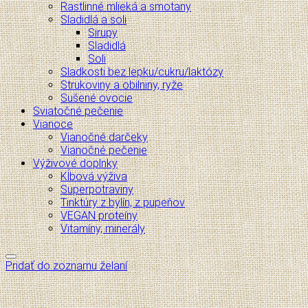
Rastlinné mlieká a smotany
Sladidlá a soli
Sirupy
Sladidlá
Soli
Sladkosti bez lepku/cukru/laktózy
Strukoviny a obilniny, ryže
Sušené ovocie
Sviatočné pečenie
Vianoce
Vianočné darčeky
Vianočné pečenie
Výživové doplnky
Kĺbová výživa
Superpotraviny
Tinktúry z bylín, z pupeňov
VEGAN proteíny
Vitamíny, minerály
Pridať do zoznamu želaní