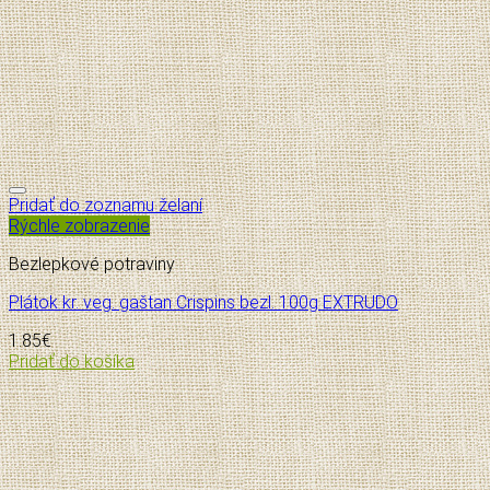
Pridať do zoznamu želaní
Rýchle zobrazenie
Bezlepkové potraviny
Plátok kr. veg. gaštan Crispins bezl. 100g EXTRUDO
1.85
€
Pridať do košíka