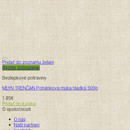
Pridať do zoznamu želaní
Rýchle zobrazenie
Bezlepkové potraviny
MLYN TRENČAN Pohánková múka hladká 500g
1.85
€
Pridať do košíka
O spoločnosti
O nás
Naši partneri