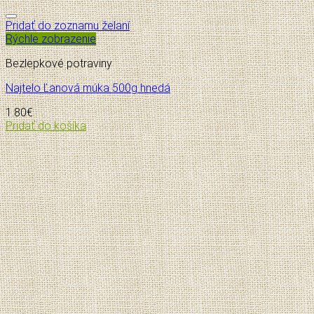
Pridať do zoznamu želaní
Rýchle zobrazenie
Bezlepkové potraviny
Najtelo Ľanová múka 500g hnedá
1.80
€
Pridať do košíka