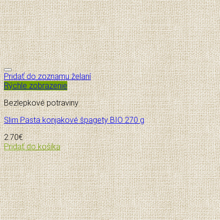
Pridať do zoznamu želaní
Rýchle zobrazenie
Bezlepkové potraviny
Slim Pasta konjakové špagety BIO 270 g
2.70
€
Pridať do košíka