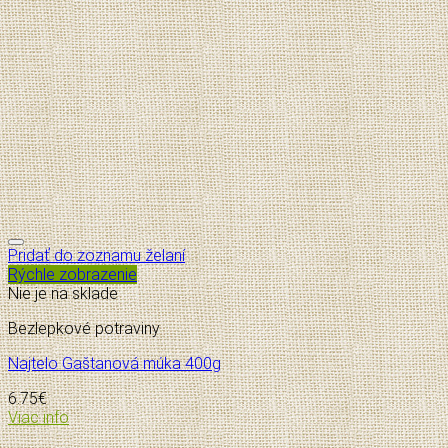
Pridať do zoznamu želaní
Rýchle zobrazenie
Nie je na sklade
Bezlepkové potraviny
Najtelo Gaštanová múka 400g
6.75
€
Viac info