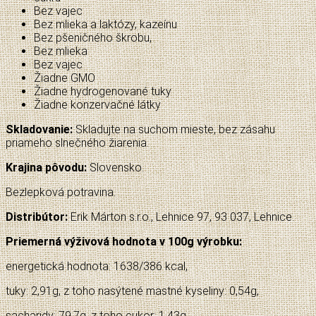
Bez vajec
Bez mlieka a laktózy, kazeínu
Bez pšeničného škrobu,
Bez mlieka
Bez vajec
Žiadne GMO
Žiadne hydrogenované tuky
Žiadne konzervačné látky
Skladovanie:
Skladujte na suchom mieste, bez zásahu
priameho slnečného žiarenia.
Krajina pôvodu:
Slovensko.
Bezlepková potravina.
Distribútor:
Erik Márton s.r.o., Lehnice 97, 93 037, Lehnice.
Priemerná výživová hodnota v 100g výrobku:
energetická hodnota: 1638/386 kcal,
tuky: 2,91g, z toho nasýtené mastné kyseliny: 0,54g,
sacharidy: 79,7g, z toho cukor: 1,43g,