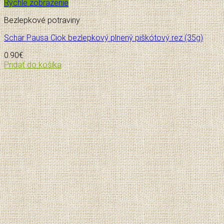
Rýchle zobrazenie
Bezlepkové potraviny
Schär Pausa Ciok bezlepkový plnený piškótový rez (35g)
0.90
€
Pridať do košíka