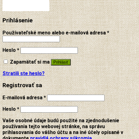
Prihlásenie
Používateľské meno alebo e-mailová adresa
*
Heslo
*
Zapamätať si ma
Prihlásiť
Stratili ste heslo?
Registrovať sa
E-mailová adresa
*
Heslo
*
Vaše osobné údaje budú použité na zjednodušenie
používania tejto webovej stránke, na správu
prihlasovania do vášho účtu a na iné účely opísané v
dokumente
pravidlá ochrany súkromia
.