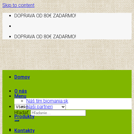
Skip to content
DOPRAVA OD 80€ ZADARMO!
DOPRAVA OD 80€ ZADARMO!
Domov
O nás
Menu
Náš tím biomania.sk
Naši partneri
Hľadať:
Produkty
Kontakty