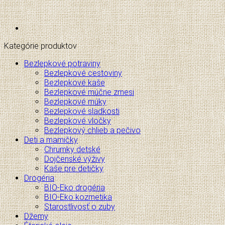
Kategórie produktov
Bezlepkové potraviny
Bezlepkové cestoviny
Bezlepkové kaše
Bezlepkové múčne zmesi
Bezlepkové múky
Bezlepkové sladkosti
Bezlepkové vločky
Bezlepkový chlieb a pečivo
Deti a mamičky
Chrumky detské
Dojčenské výživy
Kaše pre detičky
Drogéria
BIO-Eko drogéria
BIO-Eko kozmetika
Starostlivosť o zuby
Džemy