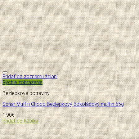
Pridať do zoznamu želaní
Rýchle zobrazenie
Bezlepkové potraviny
Schär Muffin Choco Bezlepkový čokoládový muffin 65g
1.90
€
Pridať do košíka