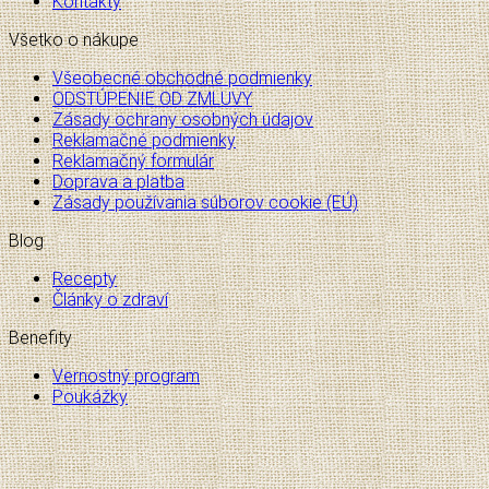
Kontakty
Všetko o nákupe
Všeobecné obchodné podmienky
ODSTÚPENIE OD ZMLUVY
Zásady ochrany osobných údajov
Reklamačné podmienky
Reklamačný formulár
Doprava a platba
Zásady používania súborov cookie (EÚ)
Blog
Recepty
Články o zdraví
Benefity
Vernostný program
Poukážky