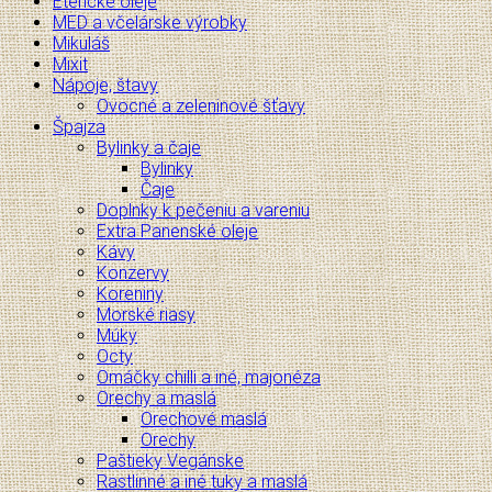
Éterické oleje
MED a včelárske výrobky
Mikuláš
Mixit
Nápoje, štavy
Ovocné a zeleninové šťavy
Špajza
Bylinky a čaje
Bylinky
Čaje
Doplnky k pečeniu a vareniu
Extra Panenské oleje
Kávy
Konzervy
Koreniny
Morské riasy
Múky
Octy
Omáčky chilli a iné, majonéza
Orechy a maslá
Orechové maslá
Orechy
Paštieky Vegánske
Rastlinné a iné tuky a maslá