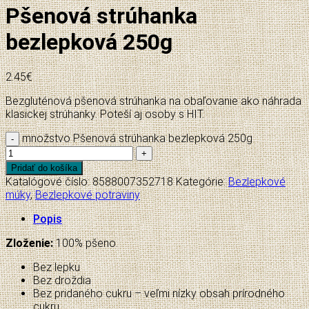
Pšenová strúhanka
bezlepková 250g
2.45
€
Bezgluténová pšenová strúhanka na obaľovanie ako náhrada
klasickej strúhanky. Poteší aj osoby s HIT.
množstvo Pšenová strúhanka bezlepková 250g
Pridať do košíka
Katalógové číslo:
8588007352718
Kategórie:
Bezlepkové
múky
,
Bezlepkové potraviny
Popis
Zloženie:
100% pšeno.
Bez lepku
Bez droždia
Bez pridaného cukru – veľmi nízky obsah prírodného
cukru