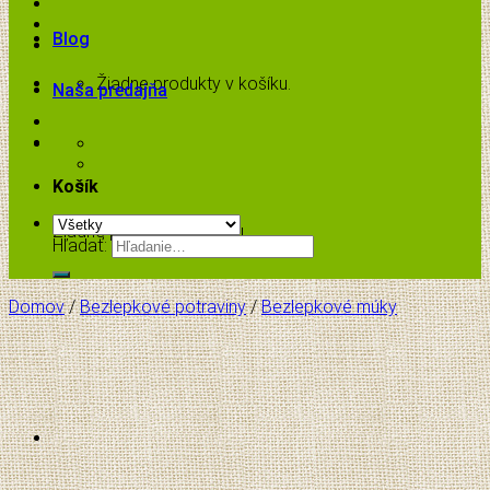
Blog
Žiadne produkty v košíku.
Naša predajňa
Košík
Žiadne produkty v košíku.
Hľadať:
Domov
/
Bezlepkové potraviny
/
Bezlepkové múky