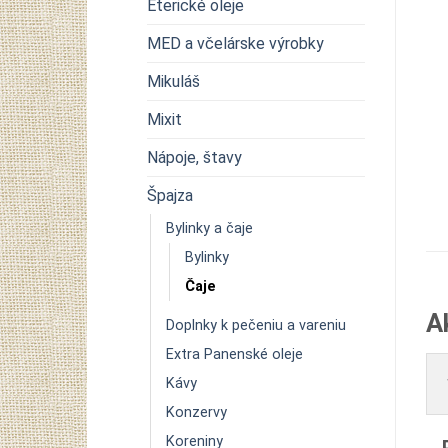
Éterické oleje
MED a včelárske výrobky
Mikuláš
Mixit
Nápoje, štavy
Špajza
Bylinky a čaje
Bylinky
Čaje
A
Doplnky k pečeniu a vareniu
Extra Panenské oleje
Kávy
Konzervy
Koreniny