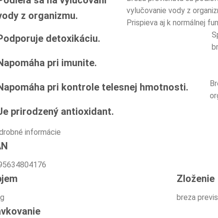
Podieľa sa na vylučovaní
vylučovanie vody z organiz
vody z organizmu.
Prispieva aj k normálnej fu
S
Podporuje detoxikáciu.
b
Napomáha pri imunite.
Br
Napomáha pri kontrole telesnej hmotnosti.
or
Je prirodzený antioxidant.
drobné informácie
AN
95634804176
bjem
Zloženie
 g
breza previs
vkovanie