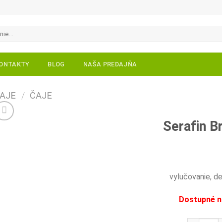
ONTAKTY
BLOG
NAŠA PREDAJŇA
ČAJE
/
ČAJE
Serafin Br
Pridať do
zoznamu
želaní
vylučovanie, d
Dostupné n