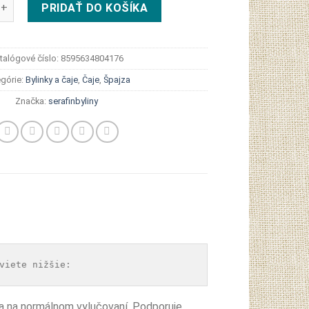
Serafin Breza previsnutá list 30 g
PRIDAŤ DO KOŠÍKA
talógové číslo:
8595634804176
egórie:
Bylinky a čaje
,
Čaje
,
Špajza
Značka:
serafinbyliny
viete nižšie:
ľa na normálnom vylučovaní. Podporuje