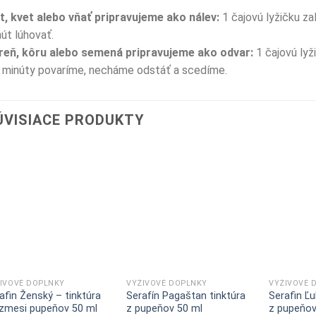
t, kvet alebo vňať pripravujeme ako nálev:
1 čajovú lyžičku z
út lúhovať.
reň, kôru alebo semená pripravujeme ako odvar:
1 čajovú ly
 minúty povaríme, necháme odstáť a scedíme.
ÚVISIACE PRODUKTY
Pridať do
Pridať do
zoznamu
zoznamu
želaní
želaní
IVOVÉ DOPLNKY
VÝŽIVOVÉ DOPLNKY
VÝŽIVOVÉ 
afin Ženský – tinktúra
Serafín Pagaštan tinktúra
Serafin Ľu
zmesi pupeňov 50 ml
z pupeňov 50 ml
z pupeňov