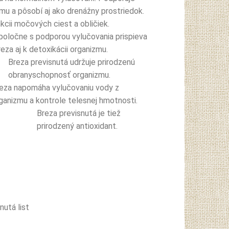
mu a pôsobí aj ako drenážny prostriedok.
nkcii močových ciest a obličiek.
poločne s podporou vylučovania prispieva
reza aj k detoxikácii organizmu.
Breza previsnutá udržuje prirodzenú
obranyschopnosť organizmu.
eza napomáha vylučovaniu vody z
ganizmu a kontrole telesnej hmotnosti.
Breza previsnutá je tiež
prirodzený antioxidant.
nutá list