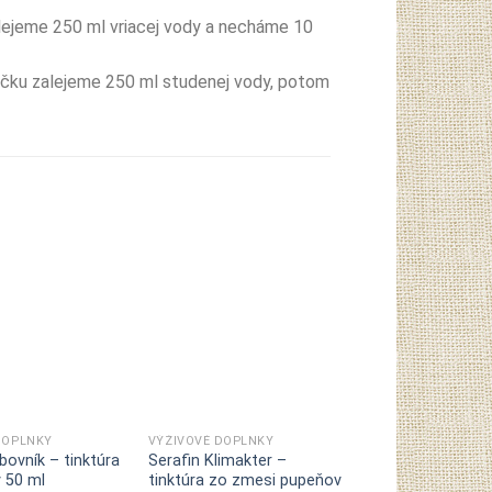
alejeme 250 ml vriacej vody a necháme 10
žičku zalejeme 250 ml studenej vody, potom
Pridať do
Pridať do
zoznamu
zoznamu
želaní
želaní
DOPLNKY
VÝŽIVOVÉ DOPLNKY
VÝŽIVOVÉ DOPLNK
bovník – tinktúra
Serafin Klimakter –
Reishi BIO – tink
 50 ml
tinktúra zo zmesi pupeňov
huby 30ml