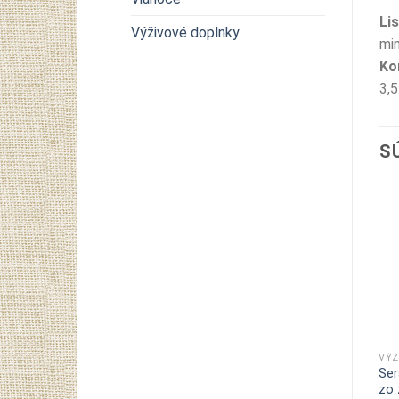
Lis
Výživové doplnky
min
Ko
3,5
S
VÝŽ
Ser
zo 