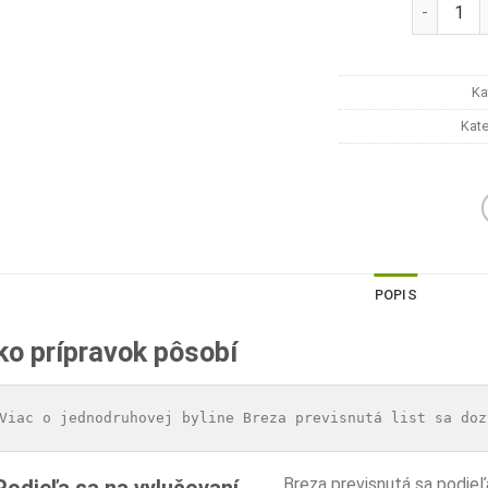
množstvo 
Ka
Kat
POPIS
ko prípravok pôsobí
Viac o jednodruhovej byline Breza previsnutá list sa doz
Breza previsnutá sa podie