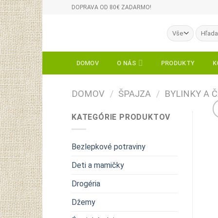
Skip
DOPRAVA OD 80€ ZADARMO!
to
content
Hľadať:
DOMOV
O NÁS
PRODUKTY
K
DOMOV
/
ŠPAJZA
/
BYLINKY A 
KATEGÓRIE PRODUKTOV
Bezlepkové potraviny
Deti a mamičky
Drogéria
Džemy