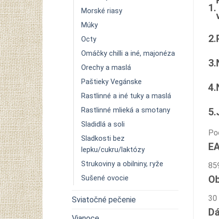
1.
Morské riasy
Múky
2.
Octy
Omáčky chilli a iné, majonéza
3.
Orechy a maslá
Paštieky Vegánske
4.
Rastlinné a iné tuky a maslá
Rastlinné mlieká a smotany
5.
Sladidlá a soli
Po
Sladkosti bez
E
lepku/cukru/laktózy
Strukoviny a obilniny, ryže
85
O
Sušené ovocie
30
Sviatočné pečenie
Dá
Vianoce