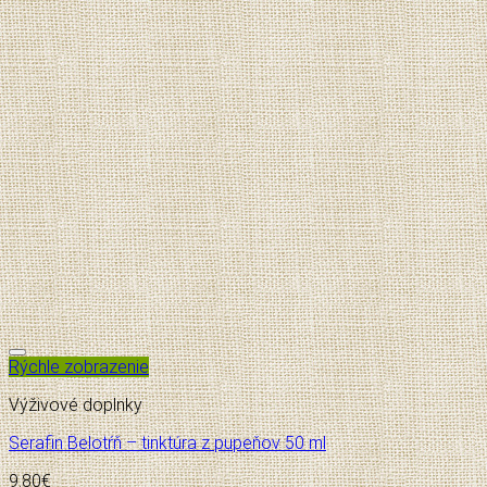
Pridať do zoznamu želaní
Rýchle zobrazenie
Výživové doplnky
Serafin Belotŕň – tinktúra z pupeňov 50 ml
9.80
€