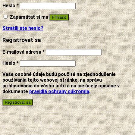
Heslo
*
Zapamätať si ma
Prihlásiť
Stratili ste heslo?
Registrovať sa
E-mailová adresa
*
Heslo
*
Vaše osobné údaje budú použité na zjednodušenie
používania tejto webovej stránke, na správu
prihlasovania do vášho účtu a na iné účely opísané v
dokumente
pravidlá ochrany súkromia
.
Registrovať sa