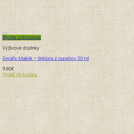
Pridať do zoznamu želaní
Rýchle zobrazenie
Výživové doplnky
Serafin Maliník – tinktúra z pupeňov 50 ml
9.80
€
Pridať do košíka