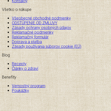
Kontakty
Všetko o nákupe
Všeobecné obchodné podmienky
ODSTÚPENIE OD ZMLUVY
Zásady ochrany osobných údajov
Reklamačné podmienky
Reklamačný formulár
Doprava a platba
Zásady používania súborov cookie (EÚ)
Blog
Recepty
Články o zdraví
Benefity
Vernostný program
Poukážky