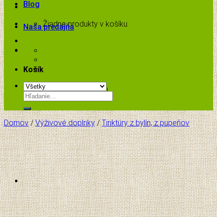
Blog
Žiadne produkty v košíku.
Naša predajňa
Košík
Žiadne produkty v košíku.
Hľadať:
Domov
/
Výživové doplnky
/
Tinktúry z bylín, z pupeňov