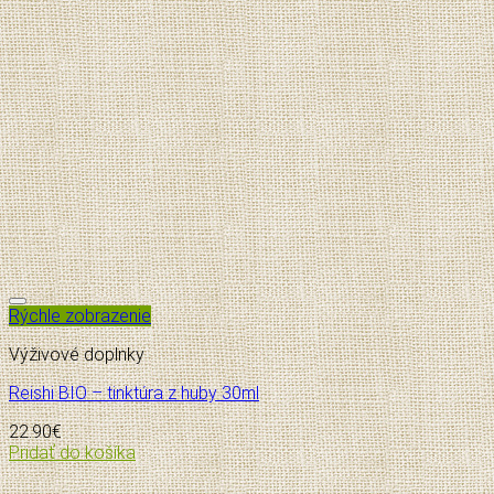
Pridať do zoznamu želaní
Rýchle zobrazenie
Výživové doplnky
Reishi BIO – tinktúra z huby 30ml
22.90
€
Pridať do košíka