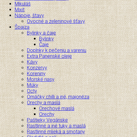
Mikuláš
Mixit
Nápoje, štavy
Ovocné a zeleninové šťavy
Špajza
Bylinky a čaje
Bylinky
Čaje
Doplnky k pečeniu a vareniu
Extra Panenské oleje
Kávy
Konzervy
Koreniny
Morské riasy
Múky
Octy
Omáčky chilli a iné, majonéza
Orechy a maslá
Orechové maslá
Orechy
Paštieky Vegánske
Rastlinné a iné tuky a maslá
Rastlinné mlieká a smotany