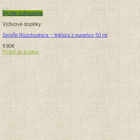
Pridať do zoznamu želaní
Rýchle zobrazenie
Výživové doplnky
Serafin Rozchodnica – tinktúra z pupeňov 50 ml
9.80
€
Pridať do košíka