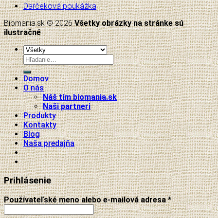
Darčeková poukážka
Biomania.sk © 2026
Všetky obrázky na stránke sú
ilustračné
Hľadať:
Domov
O nás
Náš tím biomania.sk
Naši partneri
Produkty
Kontakty
Blog
Naša predajňa
Prihlásenie
Používateľské meno alebo e-mailová adresa
*