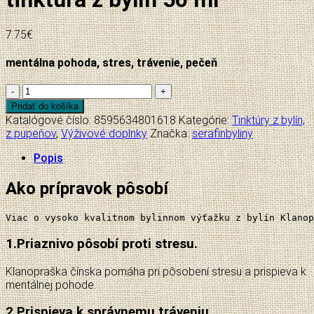
7.75
€
mentálna pohoda, stres, trávenie, pečeň
množstvo
Serafin
Pridať do košíka
Klanopraška
Katalógové číslo:
8595634801618
Kategórie:
Tinktúry z bylín,
-
z pupeňov
,
Výživové doplnky
Značka:
serafinbyliny
tinktúra
z
Popis
bylín
50
Ako prípravok pôsobí
ml
Viac o vysoko kvalitnom bylinnom výťažku z bylín Klanop
1.
Priaznivo pôsobí proti stresu.
Klanopraška čínska pomáha pri pôsobení stresu a prispieva k
mentálnej pohode.
2.
Prispieva k správnemu tráveniu.