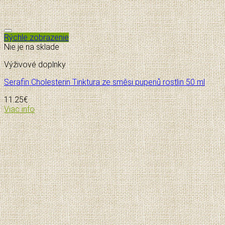
Pridať do zoznamu želaní
Rýchle zobrazenie
Nie je na sklade
Výživové doplnky
Serafin Cholesterin Tinktura ze směsi pupenů rostlin 50 ml
11.25
€
Viac info