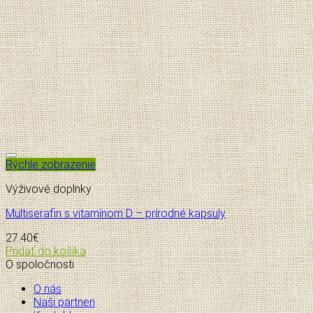
Pridať do zoznamu želaní
Rýchle zobrazenie
Výživové doplnky
Multiserafin s vitamínom D – prírodné kapsuly
27.40
€
Pridať do košíka
O spoločnosti
O nás
Naši partneri