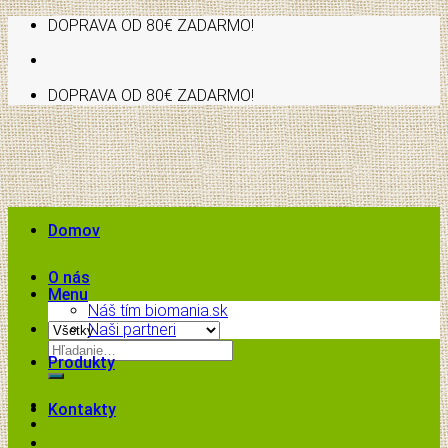
Skip
DOPRAVA OD 80€ ZADARMO!
to
content
DOPRAVA OD 80€ ZADARMO!
Domov
O nás
Menu
Náš tím biomania.sk
Naši partneri
Hľadať:
Produkty
Kontakty