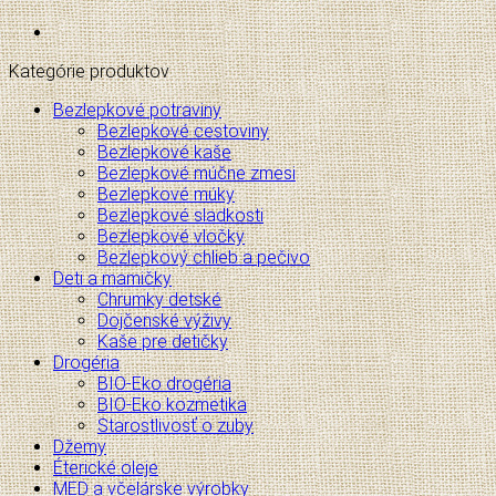
Kategórie produktov
Bezlepkové potraviny
Bezlepkové cestoviny
Bezlepkové kaše
Bezlepkové múčne zmesi
Bezlepkové múky
Bezlepkové sladkosti
Bezlepkové vločky
Bezlepkový chlieb a pečivo
Deti a mamičky
Chrumky detské
Dojčenské výživy
Kaše pre detičky
Drogéria
BIO-Eko drogéria
BIO-Eko kozmetika
Starostlivosť o zuby
Džemy
Éterické oleje
MED a včelárske výrobky