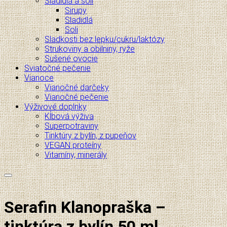
Sladidlá a soli
Sirupy
Sladidlá
Soli
Sladkosti bez lepku/cukru/laktózy
Strukoviny a obilniny, ryže
Sušené ovocie
Sviatočné pečenie
Vianoce
Vianočné darčeky
Vianočné pečenie
Výživové doplnky
Kĺbová výživa
Superpotraviny
Tinktúry z bylín, z pupeňov
VEGAN proteíny
Vitamíny, minerály
Pridať do zoznamu želaní
Serafin Klanopraška –
tinktúra z bylín 50 ml