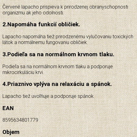
Červené lapacho prispieva k prirodzenej obranyschopnosti
organizmu ak jeho odolnosti.
2.
Napomáha funkcií obličiek.
Lapacho napomáha tiež prirodzenému vylučovaniu toxických
látok a normálnemu fungovaniu obličiek.
3.
Podieľa sa na normálnom krvnom tlaku.
Podieľa sa na normálnom krvnom tlaku a podporuje
mikrocirkuláciu krvi.
4.
Priaznivo vplýva na relaxáciu a spánok.
Lapacho tiež uvoľňuje a podporuje spánok.
EAN
8595634801779
Objem