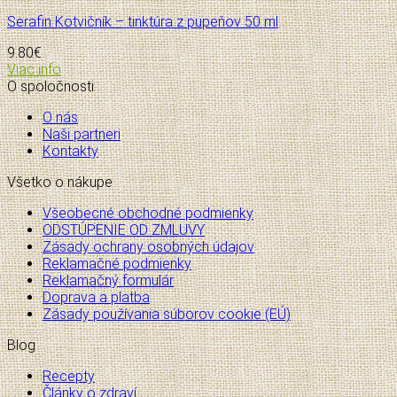
Serafin Kotvičník – tinktúra z pupeňov 50 ml
9.80
€
Viac info
O spoločnosti
O nás
Naši partneri
Kontakty
Všetko o nákupe
Všeobecné obchodné podmienky
ODSTÚPENIE OD ZMLUVY
Zásady ochrany osobných údajov
Reklamačné podmienky
Reklamačný formulár
Doprava a platba
Zásady používania súborov cookie (EÚ)
Blog
Recepty
Články o zdraví