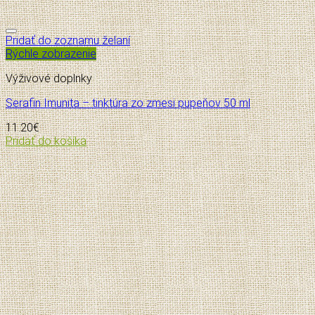
Pridať do zoznamu želaní
Rýchle zobrazenie
Výživové doplnky
Serafin Imunita – tinktúra zo zmesi pupeňov 50 ml
11.20
€
Pridať do košíka