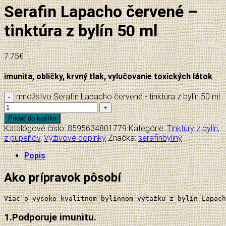
Serafin Lapacho červené –
tinktúra z bylín 50 ml
7.75
€
imunita, obličky, krvný tlak, vylučovanie toxických látok
množstvo Serafin Lapacho červené - tinktúra z bylín 50 ml
Pridať do košíka
Katalógové číslo:
8595634801779
Kategórie:
Tinktúry z bylín,
z pupeňov
,
Výživové doplnky
Značka:
serafinbyliny
Popis
Ako prípravok pôsobí
Viac o vysoko kvalitnom bylinnom výťažku z bylín Lapach
1.
Podporuje imunitu.