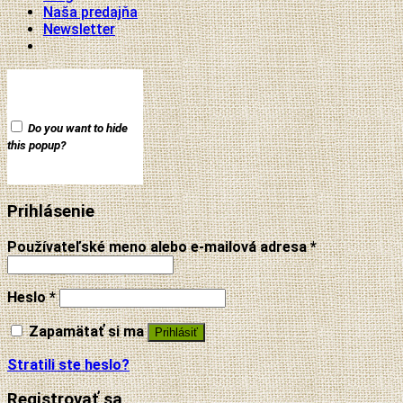
Naša predajňa
Newsletter
Do you want to hide
this popup?
Prihlásenie
Používateľské meno alebo e-mailová adresa
*
Heslo
*
Zapamätať si ma
Prihlásiť
Stratili ste heslo?
Registrovať sa