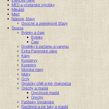
Éterické oleje
MED a včelárske výrobky
Mikuláš
Mixit
Nápoje, štavy
Ovocné a zeleninové šťavy
Špajza
Bylinky a čaje
Bylinky
Čaje
Doplnky k pečeniu a vareniu
Extra Panenské oleje
Kávy
Konzervy
Koreniny
Morské riasy
Múky
Octy
Omáčky chilli a iné, majonéza
Orechy a maslá
Orechové maslá
Orechy
Paštieky Vegánske
Rastlinné a iné tuky a maslá