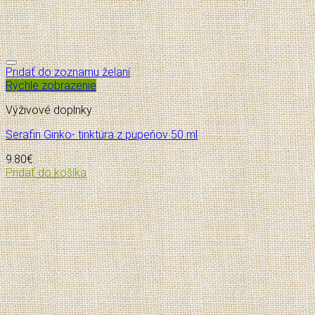
Pridať do zoznamu želaní
Rýchle zobrazenie
Výživové doplnky
Serafin Ginko- tinktúra z pupeňov 50 ml
9.80
€
Pridať do košíka