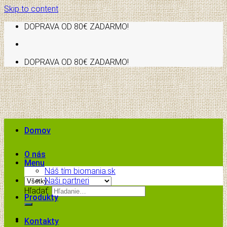
Skip to content
DOPRAVA OD 80€ ZADARMO!
DOPRAVA OD 80€ ZADARMO!
Domov
O nás
Menu
Náš tím biomania.sk
Naši partneri
Hľadať:
Produkty
Kontakty