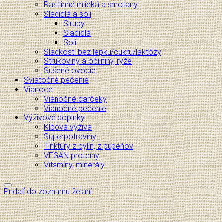
Rastlinné mlieká a smotany
Sladidlá a soli
Sirupy
Sladidlá
Soli
Sladkosti bez lepku/cukru/laktózy
Strukoviny a obilniny, ryže
Sušené ovocie
Sviatočné pečenie
Vianoce
Vianočné darčeky
Vianočné pečenie
Výživové doplnky
Kĺbová výživa
Superpotraviny
Tinktúry z bylín, z pupeňov
VEGAN proteíny
Vitamíny, minerály
Pridať do zoznamu želaní