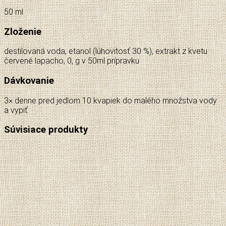
50 ml
Zloženie
destilovaná voda, etanol (lúhovitosť 30 %), extrakt z kvetu
červené lapacho, 0, g v 50ml prípravku
Dávkovanie
3× denne pred jedlom 10 kvapiek do malého množstva vody
a vypiť
Súvisiace produkty