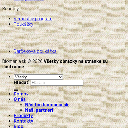
Benefity
Vernostný program
Poukážky
Darčeková poukážka
Biomania.sk © 2026
Všetky obrázky na stránke sú
ilustračné
Hľadať:
Domov
O nás
Náš tím biomania.sk
Naši partneri
Produkty
Kontakty
Blog