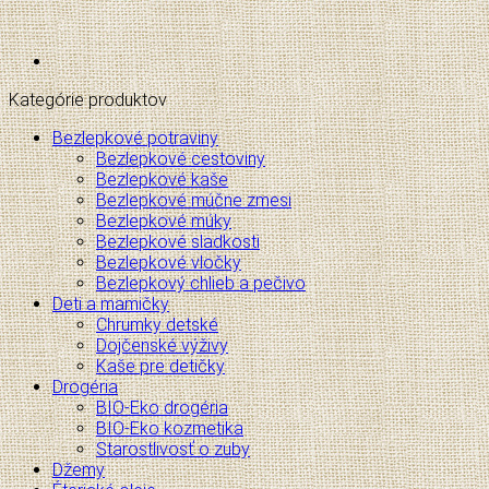
Kategórie produktov
Bezlepkové potraviny
Bezlepkové cestoviny
Bezlepkové kaše
Bezlepkové múčne zmesi
Bezlepkové múky
Bezlepkové sladkosti
Bezlepkové vločky
Bezlepkový chlieb a pečivo
Deti a mamičky
Chrumky detské
Dojčenské výživy
Kaše pre detičky
Drogéria
BIO-Eko drogéria
BIO-Eko kozmetika
Starostlivosť o zuby
Džemy