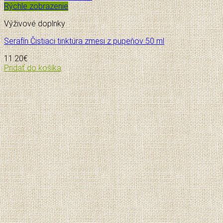
Rýchle zobrazenie
Výživové doplnky
Serafín Čistiaci tinktúra zmesi z pupeňov 50 ml
11.20
€
Pridať do košíka