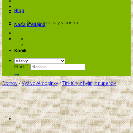
Blog
Žiadne produkty v košíku.
Naša predajňa
Košík
Žiadne produkty v košíku.
Hľadať:
Domov
/
Výživové doplnky
/
Tinktúry z bylín, z pupeňov