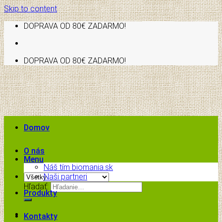
Skip to content
DOPRAVA OD 80€ ZADARMO!
DOPRAVA OD 80€ ZADARMO!
Domov
O nás
Menu
Náš tím biomania.sk
Naši partneri
Hľadať:
Produkty
Kontakty