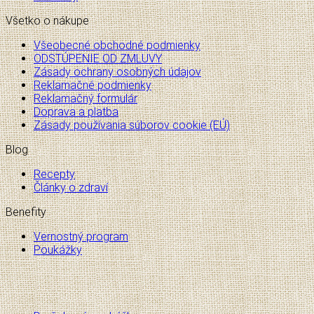
Všetko o nákupe
Všeobecné obchodné podmienky
ODSTÚPENIE OD ZMLUVY
Zásady ochrany osobných údajov
Reklamačné podmienky
Reklamačný formulár
Doprava a platba
Zásady používania súborov cookie (EÚ)
Blog
Recepty
Články o zdraví
Benefity
Vernostný program
Poukážky