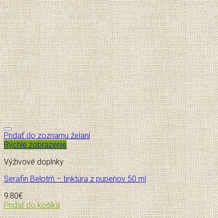
Pridať do zoznamu želaní
Rýchle zobrazenie
Výživové doplnky
Serafin Belotŕň – tinktúra z pupeňov 50 ml
9.80
€
Pridať do košíka