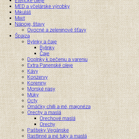
Éterické oleje
MED a včelárske výrobky
Mikuláš
Mixit
Nápoje, štavy
Ovocné a zeleninové šťavy
Špajza
Bylinky a čaje
Bylinky
Čaje
Doplnky k pečeniu a vareniu
Extra Panenské oleje
Kávy
Konzervy
Koreniny
Morské riasy
Múky
Octy
Omáčky chilli a iné, majonéza
Orechy a maslá
Orechové maslá
Orechy
Paštieky Vegánske
Rastlinné a iné tuky a maslá