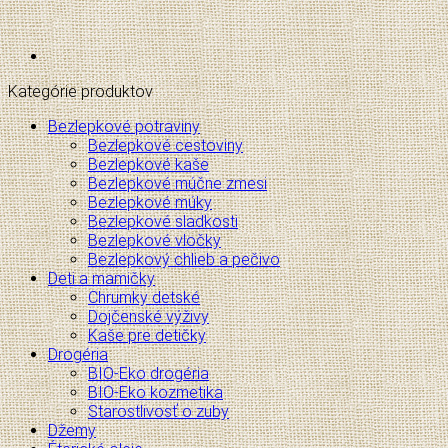
Kategórie produktov
Bezlepkové potraviny
Bezlepkové cestoviny
Bezlepkové kaše
Bezlepkové múčne zmesi
Bezlepkové múky
Bezlepkové sladkosti
Bezlepkové vločky
Bezlepkový chlieb a pečivo
Deti a mamičky
Chrumky detské
Dojčenské výživy
Kaše pre detičky
Drogéria
BIO-Eko drogéria
BIO-Eko kozmetika
Starostlivosť o zuby
Džemy