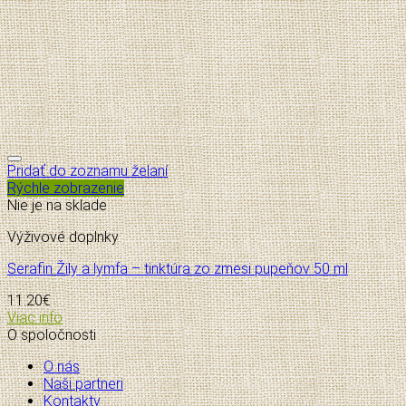
Pridať do zoznamu želaní
Rýchle zobrazenie
Nie je na sklade
Výživové doplnky
Serafin Žily a lymfa – tinktúra zo zmesi pupeňov 50 ml
11.20
€
Viac info
O spoločnosti
O nás
Naši partneri
Kontakty