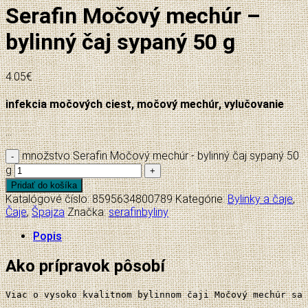
Serafin Močový mechúr –
bylinný čaj sypaný 50 g
4.05
€
infekcia močových ciest, močový mechúr, vylučovanie
…
množstvo Serafin Močový mechúr - bylinný čaj sypaný 50
g
Pridať do košíka
Katalógové číslo:
8595634800789
Kategórie:
Bylinky a čaje
,
Čaje
,
Špajza
Značka:
serafinbyliny
Popis
Ako prípravok pôsobí
Viac o vysoko kvalitnom bylinnom čaji Močový mechúr sa 