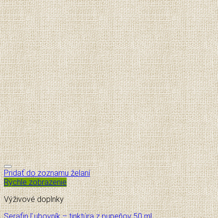
Pridať do zoznamu želaní
Rýchle zobrazenie
Výživové doplnky
Serafin Ľubovník – tinktúra z pupeňov 50 ml