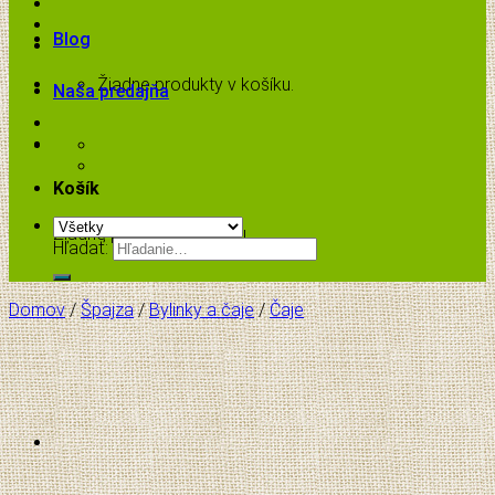
Blog
Žiadne produkty v košíku.
Naša predajňa
Košík
Žiadne produkty v košíku.
Hľadať:
Domov
/
Špajza
/
Bylinky a čaje
/
Čaje