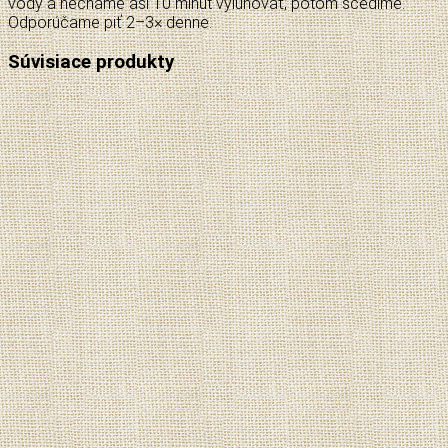
vody a necháme asi 10 minút vylúhovať, potom scedíme.
Odporúčame piť 2–3× denne.
Súvisiace produkty