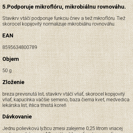
5.
Podporuje mikroflóru, mikrobiálnu rovnováhu.
Stavikrv vtáčí podporuje funkciu čriev a tiež mikroflóru. Tiež
skorocel kopijovitý normalizuje mikrobiálnu rovnováhu.
EAN
8595634800789
Objem
50 g
Zloženie
breza previsnutá list, stavikrv vtáčí vňať, skorocel kopijovitý
vňať, kapucínka väčšie semeno, baza čierna kvet, medvedica
lekárska list, ihlica tŕnistá koreň
Dávkovanie
Jednu polievkovú lyžicu zmesi zalejeme 0,25 litrom vriacej