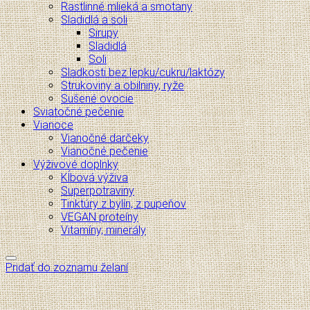
Rastlinné mlieká a smotany
Sladidlá a soli
Sirupy
Sladidlá
Soli
Sladkosti bez lepku/cukru/laktózy
Strukoviny a obilniny, ryže
Sušené ovocie
Sviatočné pečenie
Vianoce
Vianočné darčeky
Vianočné pečenie
Výživové doplnky
Kĺbová výživa
Superpotraviny
Tinktúry z bylín, z pupeňov
VEGAN proteíny
Vitamíny, minerály
Pridať do zoznamu želaní