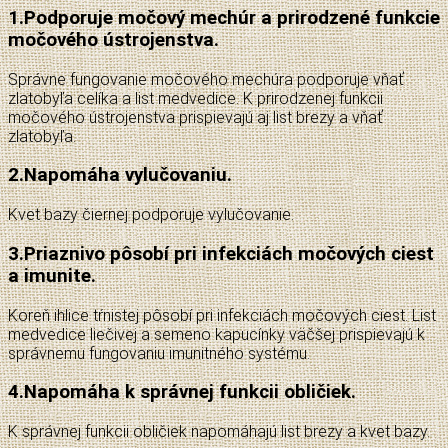
1.
Podporuje močový mechúr a prirodzené funkcie
močového ústrojenstva.
Správne fungovanie močového mechúra podporuje vňať
zlatobyľa celíka a list medvedice. K prirodzenej funkcii
močového ústrojenstva prispievajú aj list brezy a vňať
zlatobyľa.
2.
Napomáha vylučovaniu.
Kvet bazy čiernej podporuje vylučovanie.
3.
Priaznivo pôsobí pri infekciách močových ciest
a imunite.
Koreň ihlice tŕnistej pôsobí pri infekciách močových ciest. List
medvedice liečivej a semeno kapucínky väčšej prispievajú k
správnemu fungovaniu imunitného systému.
4.
Napomáha k správnej funkcii obličiek.
K správnej funkcii obličiek napomáhajú list brezy a kvet bazy.