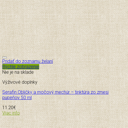
Pridať do zoznamu želaní
Rýchle zobrazenie
Nie je na sklade
Výživové doplnky
Serafin Obličky a močový mechúr – tinktúra zo zmesi
pupeňov 50 ml
11.20
€
Viac info