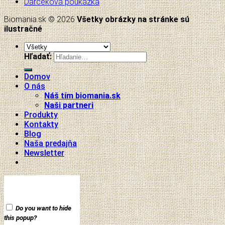
Darčeková poukážka
Biomania.sk © 2026
Všetky obrázky na stránke sú
ilustračné
Hľadať:
Domov
O nás
Náš tím biomania.sk
Naši partneri
Produkty
Kontakty
Blog
Naša predajňa
Newsletter
Do you want to hide
this popup?