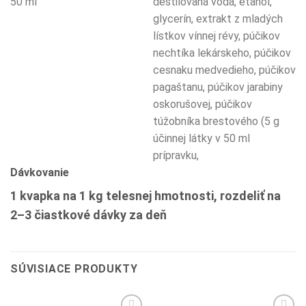
50 ml
destilovaná voda, etanol,
glycerín, extrakt z mladých
lístkov vínnej révy, púčikov
nechtíka lekárskeho, púčikov
cesnaku medvedieho, púčikov
pagaštanu, púčikov jarabiny
oskorušovej, púčikov
túžobníka brestového (5 g
účinnej látky v 50 ml
prípravku,
Dávkovanie
1 kvapka na 1 kg telesnej hmotnosti, rozdeliť na
2–3 čiastkové dávky za deň
SÚVISIACE PRODUKTY