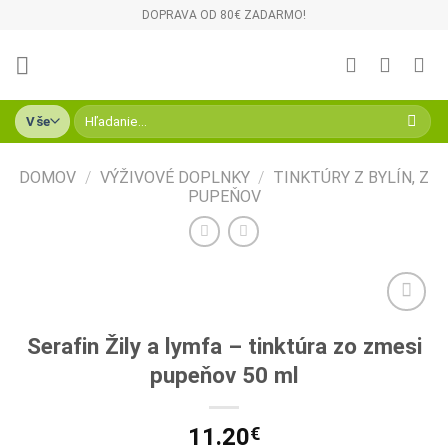
Skip
DOPRAVA OD 80€ ZADARMO!
to
content
Hľadať:
DOMOV
/
VÝŽIVOVÉ DOPLNKY
/
TINKTÚRY Z BYLÍN, Z
PUPEŇOV
Pridať do
Serafin Žily a lymfa – tinktúra zo zmesi
zoznamu
želaní
pupeňov 50 ml
11.20
€