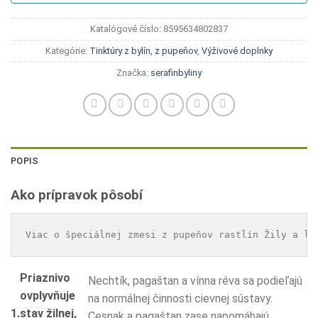
Katalógové číslo:
8595634802837
Kategórie:
Tinktúry z bylín, z pupeňov
,
Výživové doplnky
Značka:
serafinbyliny
POPIS
Ako prípravok pôsobí
Viac o špeciálnej zmesi z pupeňov rastlín Žily a ly
Priaznivo
Nechtík, pagaštan a vínna réva sa podieľajú
ovplyvňuje
na normálnej činnosti cievnej sústavy.
1.
stav žilnej,
Cesnak a pagaštan zase napomáhajú