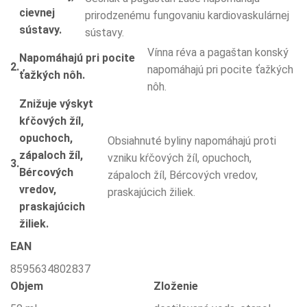
cievnej
prirodzenému fungovaniu kardiovaskulárnej
sústavy.
sústavy.
Vínna réva a pagaštan konský
Napomáhajú pri pocite
2.
napomáhajú pri pocite ťažkých
ťažkých nôh.
nôh.
Znižuje výskyt
kŕčových žíl,
opuchoch,
Obsiahnuté byliny napomáhajú proti
zápaloch žíl,
vzniku kŕčových žíl, opuchoch,
3.
Bércových
zápaloch žíl, Bércových vredov,
vredov,
praskajúcich žiliek.
praskajúcich
žiliek.
EAN
8595634802837
Objem
Zloženie