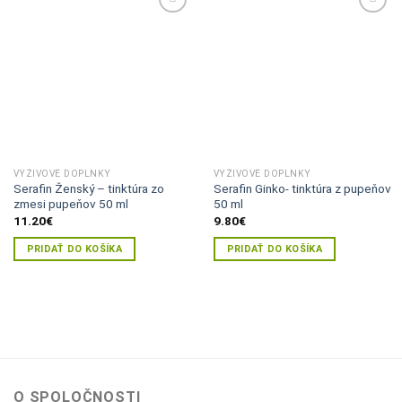
Pridať do
Pridať do
zoznamu
zoznamu
želaní
želaní
VÝŽIVOVÉ DOPLNKY
VÝŽIVOVÉ DOPLNKY
Serafin Ženský – tinktúra zo
Serafin Ginko- tinktúra z pupeňov
zmesi pupeňov 50 ml
50 ml
11.20
€
9.80
€
PRIDAŤ DO KOŠÍKA
PRIDAŤ DO KOŠÍKA
O SPOLOČNOSTI