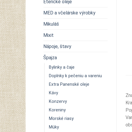
Éterické oleje
MED a včelárske výrobky
Mikuláš
Mixit
Nápoje, štavy
Špajza
Bylinky a čaje
Doplnky k pečeniu a vareniu
Extra Panenské oleje
Kávy
Zna
Konzervy
Kra
Po
Koreniny
Van
Morské riasy
obs
Múky