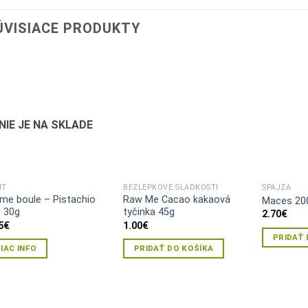
ÚVISIACE PRODUKTY
Pridať do
Pridať do
zoznamu
zoznamu
želaní
želaní
NIE JE NA SKLADE
IT
BEZLEPKOVÉ SLADKOSTI
ŠPAJZA
me boule – Pistachio
Raw Me Cacao kakaová
Maces 20
 30g
tyčinka 45g
2.70
€
5
€
1.00
€
PRIDAŤ 
IAC INFO
PRIDAŤ DO KOŠÍKA