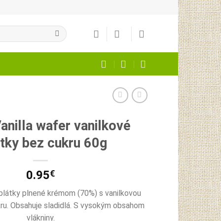
anilla wafer vanilkové
tky bez cukru 60g
0.95
€
Oblátky plnené krémom (70%) s vanilkovou
kru. Obsahuje sladidlá. S vysokým obsahom
vlákniny.