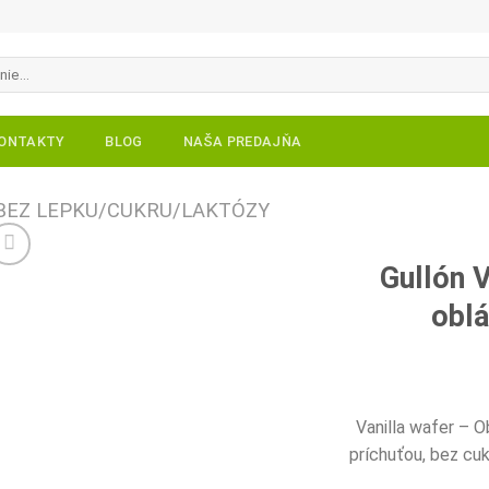
ONTAKTY
BLOG
NAŠA PREDAJŇA
BEZ LEPKU/CUKRU/LAKTÓZY
Gullón V
oblá
Pridať do
zoznamu
želaní
Vanilla wafer – 
príchuťou, bez cu