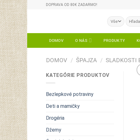
Skip
DOPRAVA OD 80€ ZADARMO!
to
content
Hľadať:
DOMOV
O NÁS
PRODUKTY
K
DOMOV
/
ŠPAJZA
/
SLADKOSTI 
KATEGÓRIE PRODUKTOV
Bezlepkové potraviny
Deti a mamičky
Drogéria
Džemy