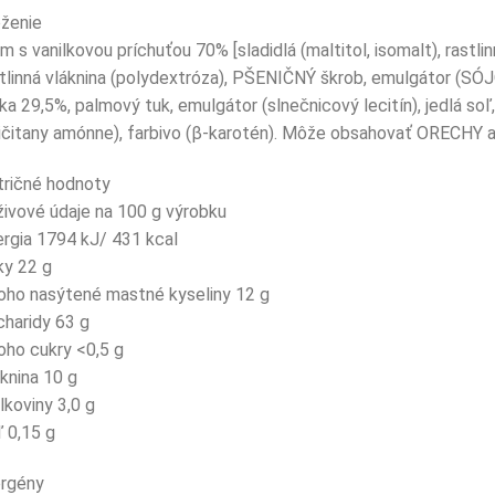
ženie
m s vanilkovou príchuťou 70% [sladidlá (maltitol, isomalt), rastli
tlinná vláknina (polydextróza), PŠENIČNÝ škrob, emulgátor (SÓJ
a 29,5%, palmový tuk, emulgátor (slnečnicový lecitín), jedlá soľ,
ičitany amónne), farbivo (β-karotén). Môže obsahovať ORECHY 
tričné hodnoty
ivové údaje na 100 g výrobku
rgia 1794 kJ/ 431 kcal
ky 22 g
oho nasýtené mastné kyseliny 12 g
haridy 63 g
oho cukry <0,5 g
knina 10 g
lkoviny 3,0 g
 0,15 g
ergény