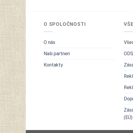
O SPOLOČNOSTI
VŠ
O nás
Vše
Naši partneri
ODS
Kontakty
Zása
Rek
Rek
Dopr
Zása
(EÚ)