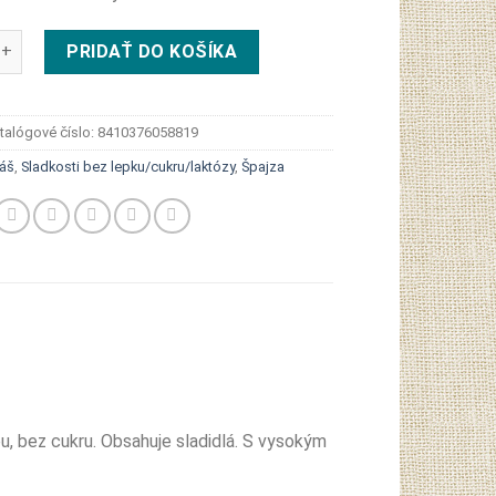
Gullón Vanilla wafer vanilkové oblátky bez cukru 60g
PRIDAŤ DO KOŠÍKA
talógové číslo:
8410376058819
láš
,
Sladkosti bez lepku/cukru/laktózy
,
Špajza
u, bez cukru. Obsahuje sladidlá. S vysokým