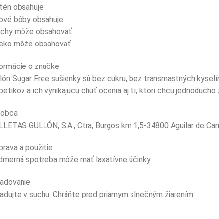
tén obsahuje
jové bôby obsahuje
echy môže obsahovať
ieko môže obsahovať
formácie o značke
lón Sugar Free sušienky sú bez cukru, bez transmastných kyselí
betikov a ich vynikajúcu chuť ocenia aj tí, ktorí chcú jednoducho z
robca
LETAS GULLÓN, S.A., Ctra, Burgos km 1,5-34800 Aguilar de Cam
prava a použitie
dmerná spotreba môže mať laxatívne účinky.
ladovanie
adujte v suchu. Chráňte pred priamym slnečným žiarením.