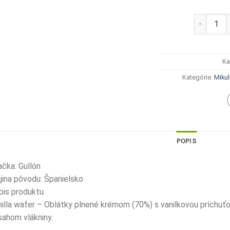
množstvo 
Ka
Kategórie:
Miku
POPIS
čka: Gullón
jina pôvodu: Španielsko
pis produktu
illa wafer – Oblátky plnené krémom (70%) s vanilkovou príchuťo
ahom vlákniny.