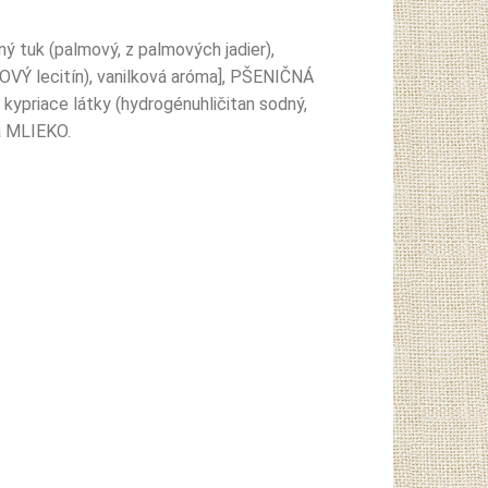
nný tuk (palmový, z palmových jadier),
OVÝ lecitín), vanilková aróma], PŠENIČNÁ
 kypriace látky (hydrogénuhličitan sodný,
a MLIEKO.