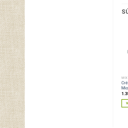
S
MIX
Cré
Mio
1.3
V