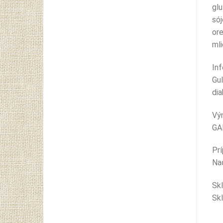
glu
só
or
ml
In
Gul
dia
Vý
GAL
Prí
Na
Sk
Skl