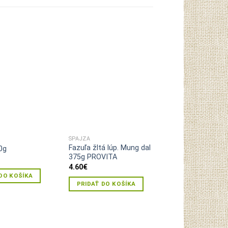
Pridať do
Pridať do
zoznamu
zoznamu
želaní
želaní
ŠPAJZA
ŠPAJZA
Fazuľa žltá lúp. Mung dal
Perla karobová t
0g
375g PROVITA
kokosom 50g
4.60
€
1.05
€
DO KOŠÍKA
PRIDAŤ DO KOŠÍKA
PRIDAŤ DO KOŠ