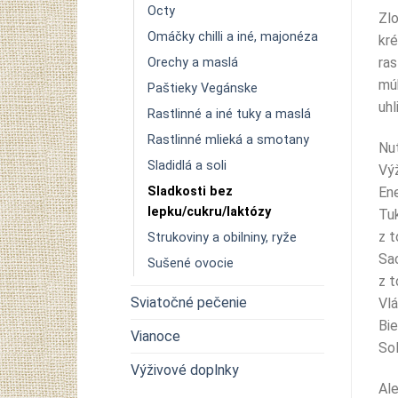
Octy
Zlo
Omáčky chilli a iné, majonéza
kré
ras
Orechy a maslá
múk
Paštieky Vegánske
uhl
Rastlinné a iné tuky a maslá
Rastlinné mlieká a smotany
Nu
Sladidlá a soli
Výž
Sladkosti bez
Ene
lepku/cukru/laktózy
Tu
z t
Strukoviny a obilniny, ryže
Sac
Sušené ovocie
z t
Sviatočné pečenie
Vlá
Bie
Vianoce
Soľ
Výživové doplnky
Al