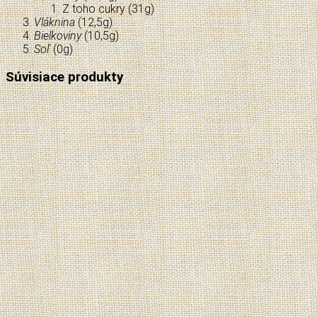
Z toho cukry (
31
g)
Vláknina
(
12,5
g)
Bielkoviny
(
10,5
g)
Soľ
(
0
g)
Súvisiace produkty