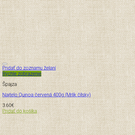
Pridať do zoznamu želaní
Rýchle zobrazenie
Špajza
Najtelo Quinoa červená 400g (Mrlík čílsky)
3.60
€
Pridať do košíka