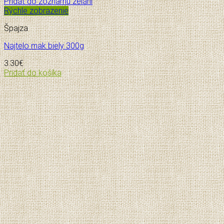
Pridať do zoznamu želaní
Rýchle zobrazenie
Špajza
Najtelo mak biely 300g
3.30
€
Pridať do košíka