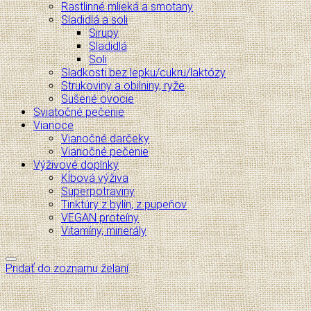
Rastlinné mlieká a smotany
Sladidlá a soli
Sirupy
Sladidlá
Soli
Sladkosti bez lepku/cukru/laktózy
Strukoviny a obilniny, ryže
Sušené ovocie
Sviatočné pečenie
Vianoce
Vianočné darčeky
Vianočné pečenie
Výživové doplnky
Kĺbová výživa
Superpotraviny
Tinktúry z bylín, z pupeňov
VEGAN proteíny
Vitamíny, minerály
Pridať do zoznamu želaní