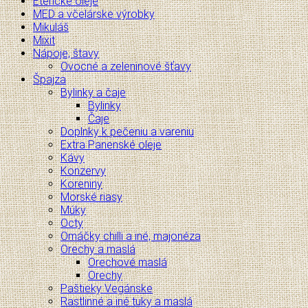
Éterické oleje
MED a včelárske výrobky
Mikuláš
Mixit
Nápoje, štavy
Ovocné a zeleninové šťavy
Špajza
Bylinky a čaje
Bylinky
Čaje
Doplnky k pečeniu a vareniu
Extra Panenské oleje
Kávy
Konzervy
Koreniny
Morské riasy
Múky
Octy
Omáčky chilli a iné, majonéza
Orechy a maslá
Orechové maslá
Orechy
Paštieky Vegánske
Rastlinné a iné tuky a maslá