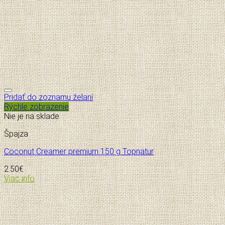
Pridať do zoznamu želaní
Rýchle zobrazenie
Nie je na sklade
Špajza
Coconut Creamer premium 150 g Topnatur
2.50
€
Viac info