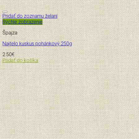
Pridať do zoznamu želaní
Rýchle zobrazenie
Špajza
Najtelo kuskus pohánkový 250g
2.50
€
Pridať do košíka