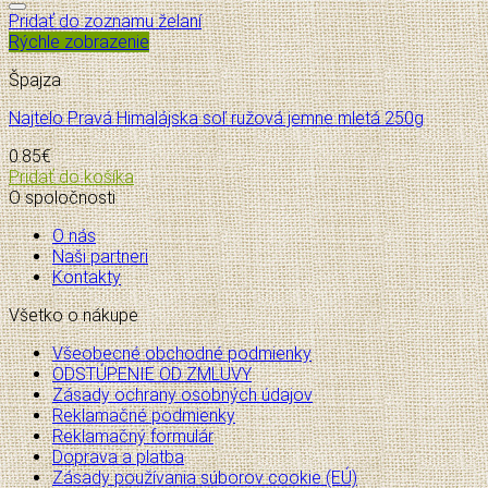
Pridať do zoznamu želaní
Rýchle zobrazenie
Špajza
Najtelo Pravá Himalájska soľ ružová jemne mletá 250g
0.85
€
Pridať do košíka
O spoločnosti
O nás
Naši partneri
Kontakty
Všetko o nákupe
Všeobecné obchodné podmienky
ODSTÚPENIE OD ZMLUVY
Zásady ochrany osobných údajov
Reklamačné podmienky
Reklamačný formulár
Doprava a platba
Zásady používania súborov cookie (EÚ)