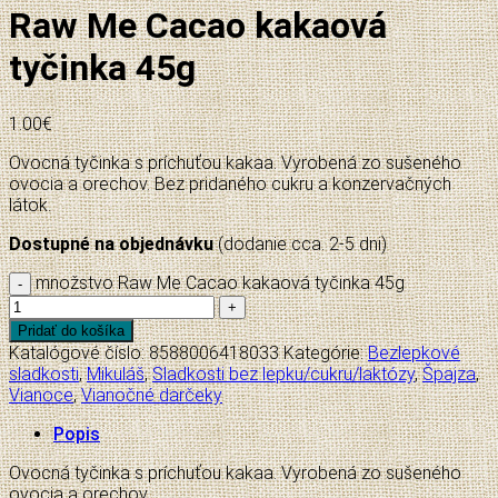
Raw Me Cacao kakaová
tyčinka 45g
1.00
€
Ovocná tyčinka s príchuťou kakaa. Vyrobená zo sušeného
ovocia a orechov. Bez pridaného cukru a konzervačných
látok.
Dostupné na objednávku
(dodanie cca. 2-5 dni)
množstvo Raw Me Cacao kakaová tyčinka 45g
Pridať do košíka
Katalógové číslo:
8588006418033
Kategórie:
Bezlepkové
sladkosti
,
Mikuláš
,
Sladkosti bez lepku/cukru/laktózy
,
Špajza
,
Vianoce
,
Vianočné darčeky
Popis
Ovocná tyčinka s príchuťou kakaa. Vyrobená zo sušeného
ovocia a orechov.