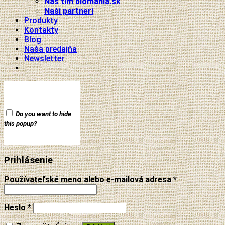
Náš tím biomania.sk
Naši partneri
Produkty
Kontakty
Blog
Naša predajňa
Newsletter
Do you want to hide
this popup?
Prihlásenie
Používateľské meno alebo e-mailová adresa
*
Heslo
*