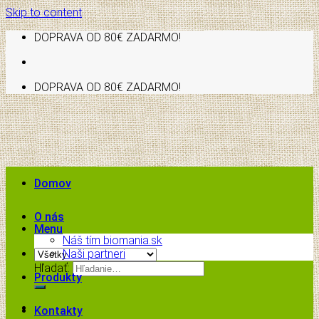
Skip to content
DOPRAVA OD 80€ ZADARMO!
DOPRAVA OD 80€ ZADARMO!
Domov
O nás
Menu
Náš tím biomania.sk
Naši partneri
Hľadať:
Produkty
Kontakty