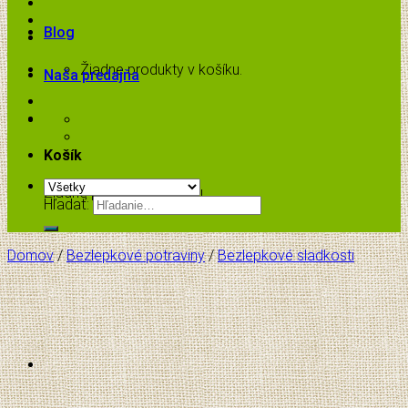
Blog
Žiadne produkty v košíku.
Naša predajňa
Košík
Žiadne produkty v košíku.
Hľadať:
Domov
/
Bezlepkové potraviny
/
Bezlepkové sladkosti