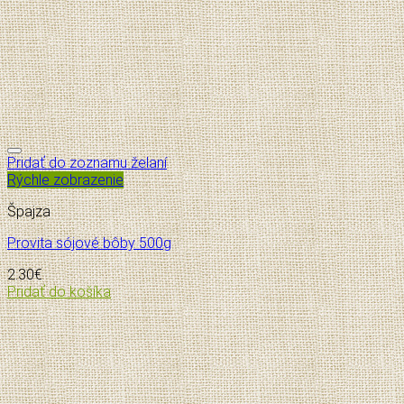
Pridať do zoznamu želaní
Rýchle zobrazenie
Špajza
Provita sójové bôby 500g
2.30
€
Pridať do košíka