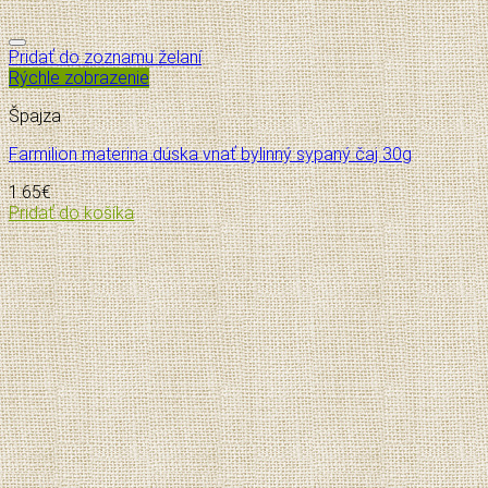
Pridať do zoznamu želaní
Rýchle zobrazenie
Špajza
Farmilion materina dúska vnať bylinný sypaný čaj 30g
1.65
€
Pridať do košíka