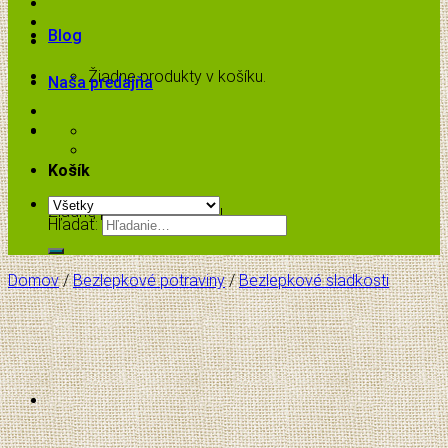
Blog
Žiadne produkty v košíku.
Naša predajňa
Košík
Žiadne produkty v košíku.
Hľadať:
Domov
/
Bezlepkové potraviny
/
Bezlepkové sladkosti