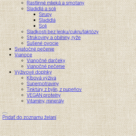
Rastlinné mlieká a smotany
Sladidlá a soli
Sirupy
Sladidlá
Soli
Sladkosti bez lepku/cukru/laktózy
Strukoviny a obilniny, ryže
Sušené ovocie
Sviatočné pečenie
Vianoce
Vianočné darčeky
Vianočné pečenie
Výživové doplnky
Kĺbová výživa
Superpotraviny
Tinktúry z bylín, z pupeňov
VEGAN proteíny
Vitamíny, minerály
Pridať do zoznamu želaní