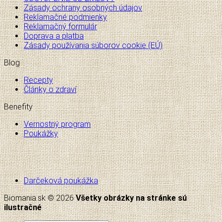
Zásady ochrany osobných údajov
Reklamačné podmienky
Reklamačný formulár
Doprava a platba
Zásady používania súborov cookie (EÚ)
Blog
Recepty
Články o zdraví
Benefity
Vernostný program
Poukážky
Darčeková poukážka
Biomania.sk © 2026
Všetky obrázky na stránke sú
ilustračné