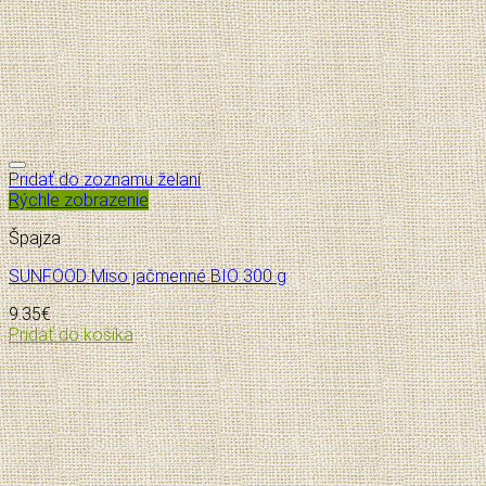
Pridať do zoznamu želaní
Rýchle zobrazenie
Špajza
SUNFOOD Miso jačmenné BIO 300 g
9.35
€
Pridať do košíka