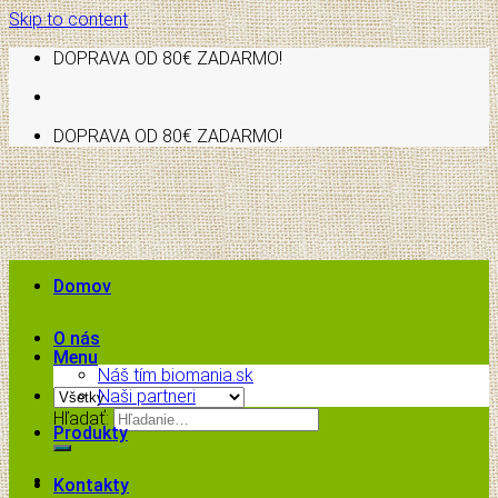
Skip to content
DOPRAVA OD 80€ ZADARMO!
DOPRAVA OD 80€ ZADARMO!
Domov
O nás
Menu
Náš tím biomania.sk
Naši partneri
Hľadať:
Produkty
Kontakty