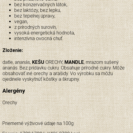
bez konzervačných látok,
bez laktózy, bez lepku,
bez tepelnej úpravy,
vegan,
z prírodných surovín,
vysoká energetická hodnota,
intenzívna ovocná chuť.
Zloženie:
datle, ananás,
KEŠU
ORECHY,
MANDLE
, mrazom sušený
ananás. Bez prídavku cukru. Obsahuje prírodné cukry. Môže
obsahovať iné orechy a arašidy. Vo výrobku sa môžu
ojedinele vyskytnúť kôstky a škrupiny.
Alergény
Orechy
Priemerné výživové údaje na 100g