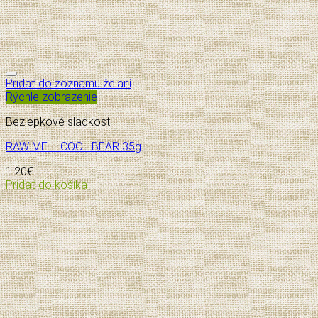
Pridať do zoznamu želaní
Rýchle zobrazenie
Bezlepkové sladkosti
RAW ME – COOL BEAR 35g
1.20
€
Pridať do košíka