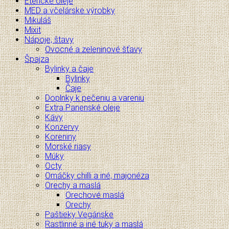
Éterické oleje
MED a včelárske výrobky
Mikuláš
Mixit
Nápoje, štavy
Ovocné a zeleninové šťavy
Špajza
Bylinky a čaje
Bylinky
Čaje
Doplnky k pečeniu a vareniu
Extra Panenské oleje
Kávy
Konzervy
Koreniny
Morské riasy
Múky
Octy
Omáčky chilli a iné, majonéza
Orechy a maslá
Orechové maslá
Orechy
Paštieky Vegánske
Rastlinné a iné tuky a maslá