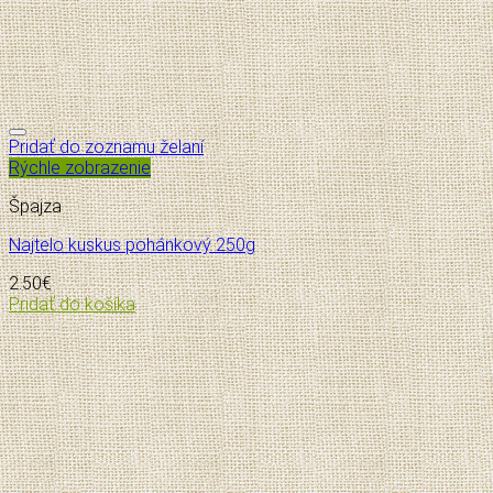
Pridať do zoznamu želaní
Rýchle zobrazenie
Špajza
Najtelo kuskus pohánkový 250g
2.50
€
Pridať do košíka