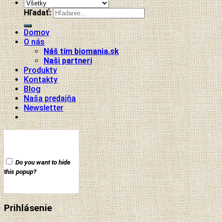
Hľadať:
Domov
O nás
Náš tím biomania.sk
Naši partneri
Produkty
Kontakty
Blog
Naša predajňa
Newsletter
Do you want to hide
this popup?
Prihlásenie