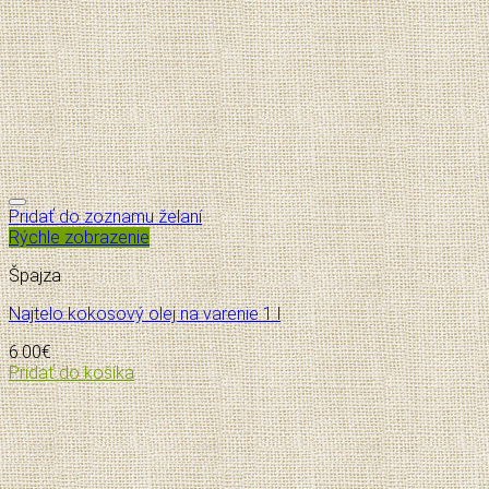
Pridať do zoznamu želaní
Rýchle zobrazenie
Špajza
Najtelo kokosový olej na varenie 1 l
6.00
€
Pridať do košíka