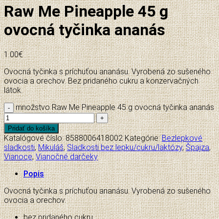
Raw Me Pineapple 45 g
ovocná tyčinka ananás
1.00
€
Ovocná tyčinka s príchuťou ananásu. Vyrobená zo sušeného
ovocia a orechov. Bez pridaného cukru a konzervačných
látok.
množstvo Raw Me Pineapple 45 g ovocná tyčinka ananás
Pridať do košíka
Katalógové číslo:
8588006418002
Kategórie:
Bezlepkové
sladkosti
,
Mikuláš
,
Sladkosti bez lepku/cukru/laktózy
,
Špajza
,
Vianoce
,
Vianočné darčeky
Popis
Ovocná tyčinka s príchuťou ananásu. Vyrobená zo sušeného
ovocia a orechov.
bez pridaného cukru,