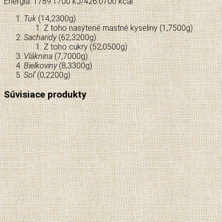
Energia: 1789.1700 kJ/426.0700 kcal
Tuk
(
14,2300
g)
Z toho nasýtené mastné kyseliny (
1,7500
g)
Sacharidy
(
62,3200
g)
Z toho cukry (
52,0500
g)
Vláknina
(
7,7000
g)
Bielkoviny
(
8,3300
g)
Soľ
(
0,2200
g)
Súvisiace produkty