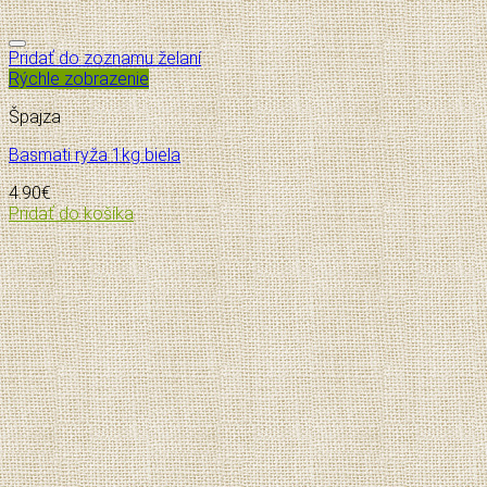
Pridať do zoznamu želaní
Rýchle zobrazenie
Špajza
Basmati ryža 1kg biela
4.90
€
Pridať do košíka