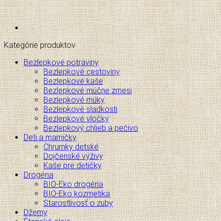
Kategórie produktov
Bezlepkové potraviny
Bezlepkové cestoviny
Bezlepkové kaše
Bezlepkové múčne zmesi
Bezlepkové múky
Bezlepkové sladkosti
Bezlepkové vločky
Bezlepkový chlieb a pečivo
Deti a mamičky
Chrumky detské
Dojčenské výživy
Kaše pre detičky
Drogéria
BIO-Eko drogéria
BIO-Eko kozmetika
Starostlivosť o zuby
Džemy