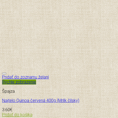
Pridať do zoznamu želaní
Rýchle zobrazenie
Špajza
Najtelo Quinoa červená 400g (Mrlík čílsky)
3.60
€
Pridať do košíka