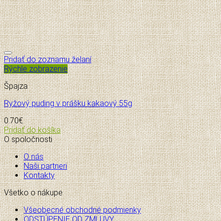
Pridať do zoznamu želaní
Rýchle zobrazenie
Špajza
Ryžový puding v prášku kakaový 55g
0.70
€
Pridať do košíka
O spoločnosti
O nás
Naši partneri
Kontakty
Všetko o nákupe
Všeobecné obchodné podmienky
ODSTÚPENIE OD ZMLUVY