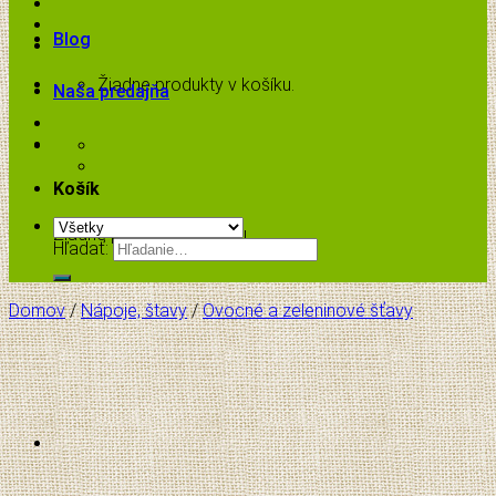
Blog
Žiadne produkty v košíku.
Naša predajňa
Košík
Žiadne produkty v košíku.
Hľadať:
Domov
/
Nápoje, štavy
/
Ovocné a zeleninové šťavy