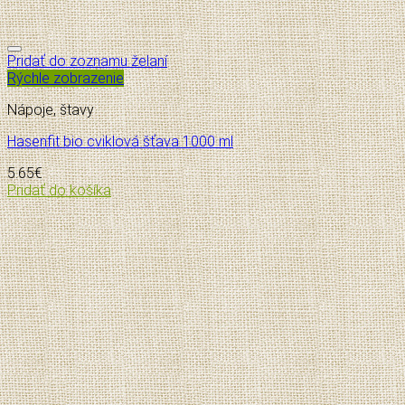
Pridať do zoznamu želaní
Rýchle zobrazenie
Nápoje, štavy
Hasenfit bio cviklová šťava 1000 ml
5.65
€
Pridať do košíka