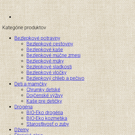
Kategórie produktov
Bezlepkové potraviny
Bezlepkové cestoviny
Bezlepkové kaše
Bezlepkové múčne zmesi
Bezlepkové múky
Bezlepkové sladkosti
Bezlepkové vločky
Bezlepkový chlieb a pečivo
Deti a mamičky
Chrumky detské
Dojčenské výživy
Kaše pre detičky
Drogéria
BIO-Eko drogéria
BIO-Eko kozmetika
Starostlivosť o zuby
Džemy