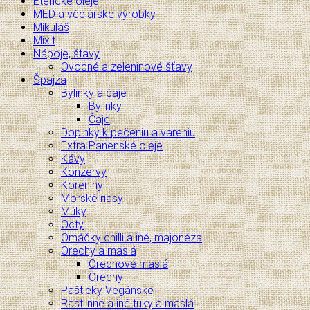
Éterické oleje
MED a včelárske výrobky
Mikuláš
Mixit
Nápoje, štavy
Ovocné a zeleninové šťavy
Špajza
Bylinky a čaje
Bylinky
Čaje
Doplnky k pečeniu a vareniu
Extra Panenské oleje
Kávy
Konzervy
Koreniny
Morské riasy
Múky
Octy
Omáčky chilli a iné, majonéza
Orechy a maslá
Orechové maslá
Orechy
Paštieky Vegánske
Rastlinné a iné tuky a maslá