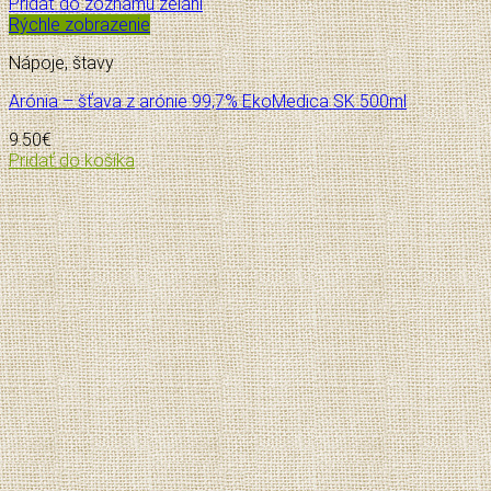
Pridať do zoznamu želaní
Rýchle zobrazenie
Nápoje, štavy
Arónia – šťava z arónie 99,7% EkoMedica SK 500ml
9.50
€
Pridať do košíka