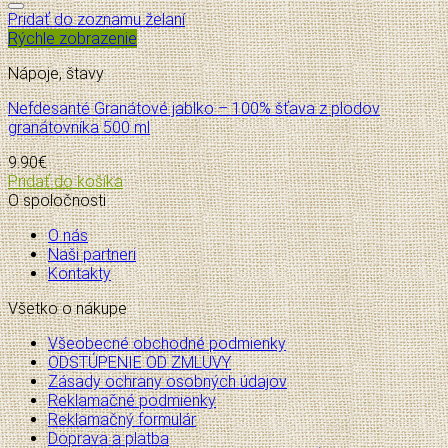
Pridať do zoznamu želaní
Rýchle zobrazenie
Nápoje, štavy
Nefdesanté Granátové jablko – 100% šťava z plodov
granátovníka 500 ml
9.90
€
Pridať do košíka
O spoločnosti
O nás
Naši partneri
Kontakty
Všetko o nákupe
Všeobecné obchodné podmienky
ODSTÚPENIE OD ZMLUVY
Zásady ochrany osobných údajov
Reklamačné podmienky
Reklamačný formulár
Doprava a platba