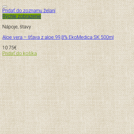
Pridať do zoznamu želaní
Rýchle zobrazenie
Nápoje, štavy
Aloe vera – šťava z aloe 99,8% EkoMedica SK 500ml
10.75
€
Pridať do košíka