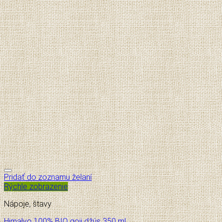
Pridať do zoznamu želaní
Rýchle zobrazenie
Nápoje, štavy
Himalyo 100% BIO goji džús 350 ml