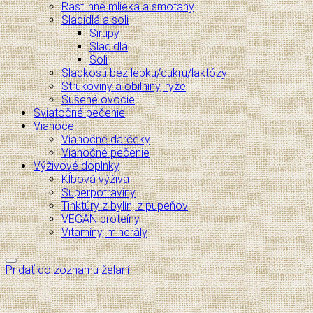
Rastlinné mlieká a smotany
Sladidlá a soli
Sirupy
Sladidlá
Soli
Sladkosti bez lepku/cukru/laktózy
Strukoviny a obilniny, ryže
Sušené ovocie
Sviatočné pečenie
Vianoce
Vianočné darčeky
Vianočné pečenie
Výživové doplnky
Kĺbová výživa
Superpotraviny
Tinktúry z bylín, z pupeňov
VEGAN proteíny
Vitamíny, minerály
Pridať do zoznamu želaní