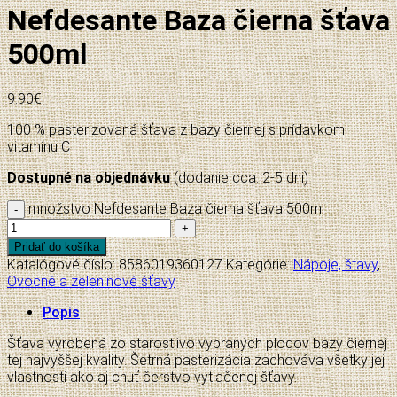
Nefdesante Baza čierna šťava
500ml
9.90
€
100 % pasterizovaná šťava z bazy čiernej s prídavkom
vitamínu C
Dostupné na objednávku
(dodanie cca. 2-5 dni)
množstvo Nefdesante Baza čierna šťava 500ml
Pridať do košíka
Katalógové číslo:
8586019360127
Kategórie:
Nápoje, štavy
,
Ovocné a zeleninové šťavy
Popis
Šťava vyrobená zo starostlivo vybraných plodov bazy čiernej
tej najvyššej kvality. Šetrná pasterizácia zachováva všetky jej
vlastnosti ako aj chuť čerstvo vytlačenej šťavy.