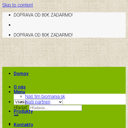
Skip to content
DOPRAVA OD 80€ ZADARMO!
DOPRAVA OD 80€ ZADARMO!
Domov
O nás
Menu
Náš tím biomania.sk
Naši partneri
Hľadať:
Produkty
Kontakty