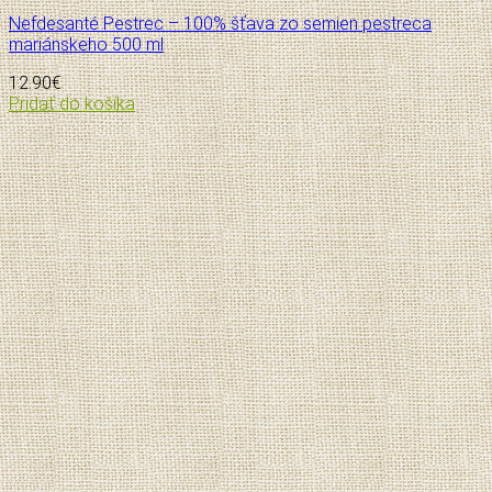
Nefdesanté Pestrec – 100% šťava zo semien pestreca
mariánskeho 500 ml
12.90
€
Pridať do košíka