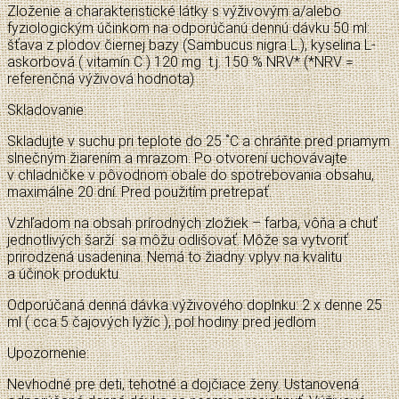
Zloženie a charakteristické látky s výživovým a/alebo
fyziologickým účinkom na odporúčanú dennú dávku 50 ml:
šťava z plodov čiernej bazy (Sambucus nigra L.), kyselina L-
askorbová ( vitamín C ) 120 mg t.j. 150 % NRV* (*NRV =
referenčná výživová hodnota)
Skladovanie:
Skladujte v suchu pri teplote do 25 ˚C a chráňte pred priamym
slnečným žiarením a mrazom. Po otvorení uchovávajte
v chladničke v pôvodnom obale do spotrebovania obsahu,
maximálne 20 dní. Pred použitím pretrepať.
Vzhľadom na obsah prírodných zložiek – farba, vôňa a chuť
jednotlivých šarží sa môžu odlišovať. Môže sa vytvoriť
prirodzená usadenina. Nemá to žiadny vplyv na kvalitu
a účinok produktu.
Odporúčaná denná dávka výživového doplnku: 2 x denne 25
ml ( cca 5 čajových lyžíc ), pol hodiny pred jedlom
Upozornenie:
Nevhodné pre deti, tehotné a dojčiace ženy. Ustanovená