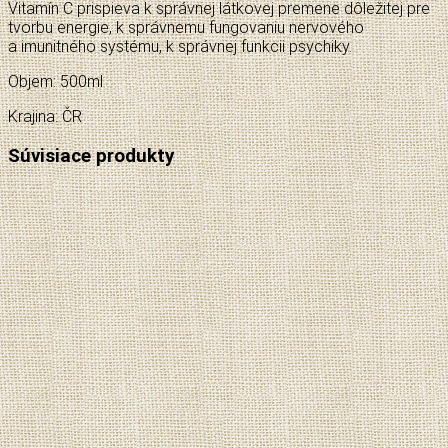
Vitamín C prispieva k správnej látkovej premene dôležitej pre
tvorbu energie, k správnemu fungovaniu nervového
a imunitného systému, k správnej funkcii psychiky.
Objem: 500ml
Krajina: ČR
Súvisiace produkty