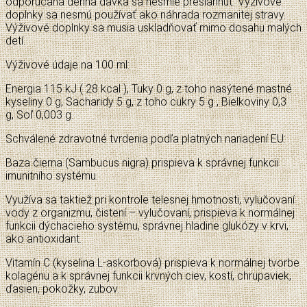
odporúčaná denná dávka sa nesmie presiahnuť. Výživové
doplnky sa nesmú používať ako náhrada rozmanitej stravy.
Výživové doplnky sa musia uskladňovať mimo dosahu malých
detí.
Výživové údaje na 100 ml:
Energia 115 kJ ( 28 kcal ), Tuky 0 g, z toho nasýtené mastné
kyseliny 0 g, Sacharidy 5 g, z toho cukry 5 g , Bielkoviny 0,3
g, Soľ 0,003 g.
Schválené zdravotné tvrdenia podľa platných nariadení EU:
Baza čierna (Sambucus nigra) prispieva k správnej funkcii
imunitního systému.
Využíva sa taktiež pri kontrole telesnej hmotnosti, vylučovaní
vody z organizmu, čistení – vylučovaní, prispieva k normálnej
funkcii dýchacieho systému, správnej hladine glukózy v krvi,
ako antioxidant.
Vitamín C (kyselina L-askorbová) prispieva k normálnej tvorbe
kolagénu a k správnej funkcii krvných ciev, kostí, chrupaviek,
ďasien, pokožky, zubov.