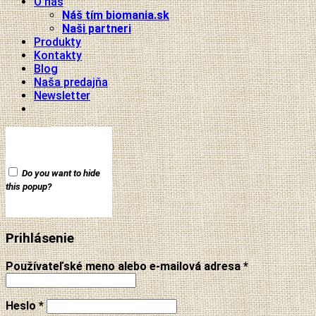
O nás
Náš tím biomania.sk
Naši partneri
Produkty
Kontakty
Blog
Naša predajňa
Newsletter
Do you want to hide
this popup?
Prihlásenie
Používateľské meno alebo e-mailová adresa
*
Heslo
*