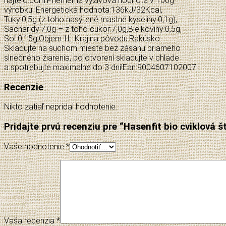
najtelo.com.Priemerná výživová hodnota v 100g
výrobku: Energetická hodnota:136kJ/32Kcal,
Tuky:0,5g (z toho nasýtené mastné kyseliny:0,1g),
Sacharidy:7,0g – z toho cukor:7,0g,Bielkoviny:0,5g,
Soľ:0,15g,Objem:1L..Krajina pôvodu:Rakúsko.
Skladujte na suchom mieste bez zásahu priameho
slnečného žiarenia, po otvorení skladujte v chlade
a spotrebujte maximalne do 3 dní!Ean:9004607102007
Recenzie
Nikto zatiaľ nepridal hodnotenie.
Pridajte prvú recenziu pre “Hasenfit bio cviklová 
Vaše hodnotenie
*
Vaša recenzia
*