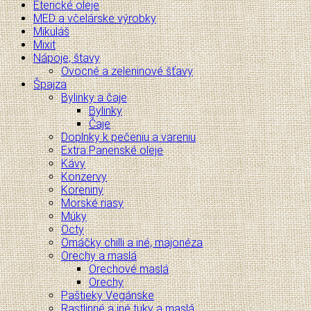
Éterické oleje
MED a včelárske výrobky
Mikuláš
Mixit
Nápoje, štavy
Ovocné a zeleninové šťavy
Špajza
Bylinky a čaje
Bylinky
Čaje
Doplnky k pečeniu a vareniu
Extra Panenské oleje
Kávy
Konzervy
Koreniny
Morské riasy
Múky
Octy
Omáčky chilli a iné, majonéza
Orechy a maslá
Orechové maslá
Orechy
Paštieky Vegánske
Rastlinné a iné tuky a maslá