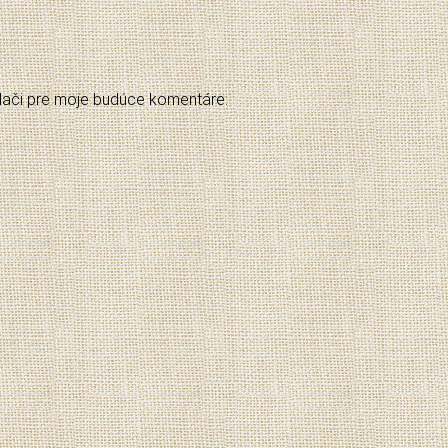
adači pre moje budúce komentáre.