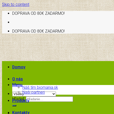
Skip to content
DOPRAVA OD 80€ ZADARMO!
DOPRAVA OD 80€ ZADARMO!
Domov
O nás
Menu
Náš tím biomania.sk
Naši partneri
Hľadať:
Produkty
Kontakty