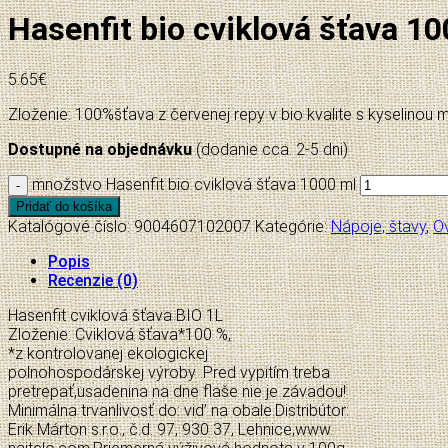
Hasenfit bio cviklová šťava 1
5.65
€
Zloženie: 100%šťava z červenej repy v bio kvalite s kyselinou m
Dostupné na objednávku
(dodanie cca. 2-5 dni)
množstvo Hasenfit bio cviklová šťava 1000 ml
Pridať do košíka
Katalógové číslo:
9004607102007
Kategórie:
Nápoje, štavy
,
O
Popis
Recenzie (0)
Hasenfit cviklová šťava BIO 1L
Zloženie: Cviklová šťava*100 %,
*z kontrolovanej ekologickej
polnohospodárskej výroby .Pred vypitím treba
pretrepať,usadenina na dne flaše nie je závadou!
Minimálna trvanlivosť do: vid’ na obale.Distribútor:
Erik Márton s.r.o., č.d. 97, 930 37, Lehnice,www.