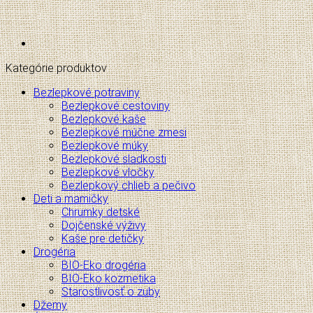
Kategórie produktov
Bezlepkové potraviny
Bezlepkové cestoviny
Bezlepkové kaše
Bezlepkové múčne zmesi
Bezlepkové múky
Bezlepkové sladkosti
Bezlepkové vločky
Bezlepkový chlieb a pečivo
Deti a mamičky
Chrumky detské
Dojčenské výživy
Kaše pre detičky
Drogéria
BIO-Eko drogéria
BIO-Eko kozmetika
Starostlivosť o zuby
Džemy