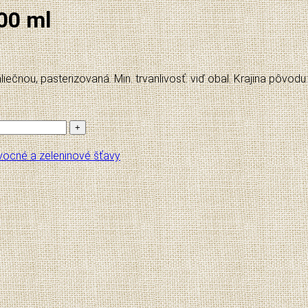
000 ml
liečnou, pasterizovaná. Min. trvanlivosť: viď obal. Krajina pôvod
vocné a zeleninové šťavy