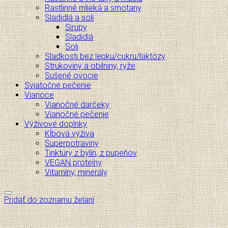
Rastlinné mlieká a smotany
Sladidlá a soli
Sirupy
Sladidlá
Soli
Sladkosti bez lepku/cukru/laktózy
Strukoviny a obilniny, ryže
Sušené ovocie
Sviatočné pečenie
Vianoce
Vianočné darčeky
Vianočné pečenie
Výživové doplnky
Kĺbová výživa
Superpotraviny
Tinktúry z bylín, z pupeňov
VEGAN proteíny
Vitamíny, minerály
Pridať do zoznamu želaní