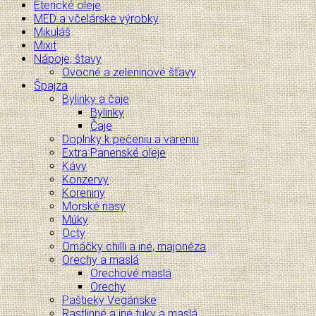
Éterické oleje
MED a včelárske výrobky
Mikuláš
Mixit
Nápoje, štavy
Ovocné a zeleninové šťavy
Špajza
Bylinky a čaje
Bylinky
Čaje
Doplnky k pečeniu a vareniu
Extra Panenské oleje
Kávy
Konzervy
Koreniny
Morské riasy
Múky
Octy
Omáčky chilli a iné, majonéza
Orechy a maslá
Orechové maslá
Orechy
Paštieky Vegánske
Rastlinné a iné tuky a maslá