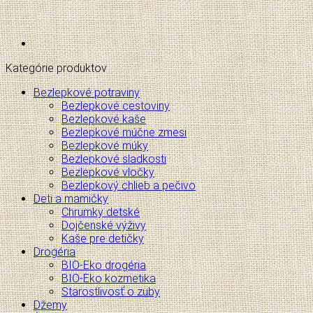
Kategórie produktov
Bezlepkové potraviny
Bezlepkové cestoviny
Bezlepkové kaše
Bezlepkové múčne zmesi
Bezlepkové múky
Bezlepkové sladkosti
Bezlepkové vločky
Bezlepkový chlieb a pečivo
Deti a mamičky
Chrumky detské
Dojčenské výživy
Kaše pre detičky
Drogéria
BIO-Eko drogéria
BIO-Eko kozmetika
Starostlivosť o zuby
Džemy