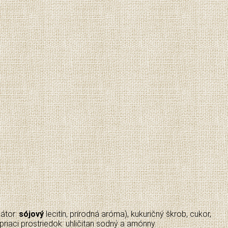
gátor:
sójový
lecitín, prírodná aróma), kukuričný škrob, cukor,
kypriaci prostriedok: uhličitan sodný a amónny.