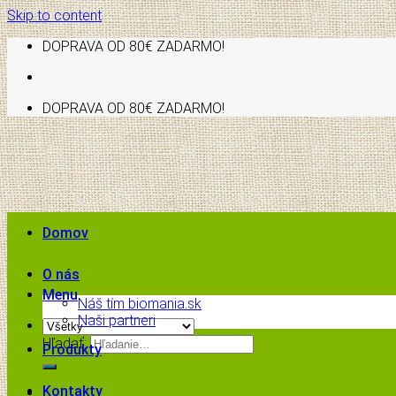
Skip to content
DOPRAVA OD 80€ ZADARMO!
DOPRAVA OD 80€ ZADARMO!
Domov
O nás
Menu
Náš tím biomania.sk
Naši partneri
Hľadať:
Produkty
Kontakty