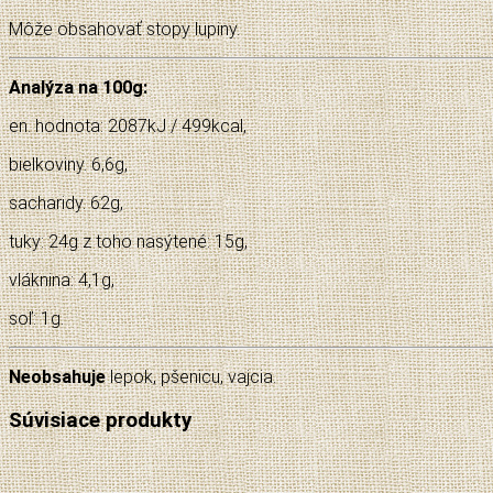
Môže obsahovať stopy lupiny.
Analýza na 100g:
en. hodnota: 2087kJ / 499kcal,
bielkoviny. 6,6g,
sacharidy. 62g,
tuky: 24g z toho nasýtené: 15g,
vláknina: 4,1g,
soľ: 1g.
Neobsahuje
lepok, pšenicu, vajcia.
Súvisiace produkty