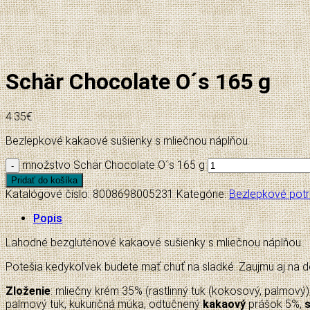
Schär Chocolate O´s 165 g
4.35
€
Bezlepkové kakaové sušienky s mliečnou náplňou.
množstvo Schär Chocolate O´s 165 g
Pridať do košíka
Katalógové číslo:
8008698005231
Kategórie:
Bezlepkové potr
Popis
Lahodné bezgluténové kakaové sušienky s mliečnou náplňou.
Potešia kedykoľvek budete mať chuť na sladké. Zaujmu aj na d
Zloženie
: mliečny krém 35% (rastlinný tuk (kokosový, palmový
palmový tuk, kukuričná múka, odtučnený
kakaový
prášok 5%,