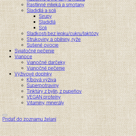
Rastlinné mlieká a smotany
Sladidlá a soli
Sirupy
Sladidlá
Soli
Sladkosti bez lepku/cukru/laktózy
Strukoviny a obilniny, ryže
Sušené ovocie
Sviatočné pečenie
Vianoce
Vianočné darčeky
Vianočné pečenie
Výživové doplnky
Kĺbová výživa
Superpotraviny
Tinktúry z bylín, z pupeňov
VEGAN proteíny
Vitamíny, minerály
Pridať do zoznamu želaní