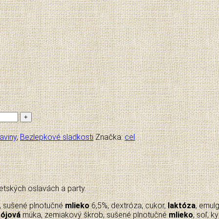
aviny
,
Bezlepkové sladkosti
Značka:
cel
etských oslavách a party.
), sušené plnotučné
mlieko
6,5%, dextróza, cukor,
laktóza
, emul
sójová
múka, zemiakový škrob, sušené plnotučné
mlieko
, soľ, 