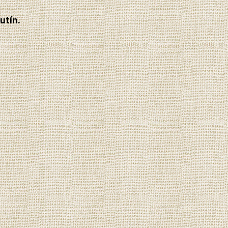
utín.