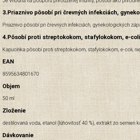
Je vhodná na podporu prirodzenej imunity, pôsobí ako prírodné 
3.
Priaznivo pôsobí pri črevných infekciách, gyneko
Priaznivo pôsobí pri črevných infekciách, gynekologických zápal
4.
Pôsobí proti streptokokom, stafylokokom, e-col
Kapucínka pôsobí proti streptokokom, stafylokokom, e-coli, n
EAN
8595634801670
Objem
50 ml
Zloženie
destilovaná voda, etanol (lúhovitosť 40 %), extrakt zo semien k
Dávkovanie