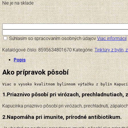
Nie je na sklade
Súhlasím so spracovaním osobných údajov
Viac informácií
Katalógové číslo:
8595634801670
Kategórie:
Tinktúry z bylín,
Popis
Ako prípravok pôsobí
Viac o vysoko kvalitnom bylinnom výťažku z bylín Kapucí
1.
Priaznivo pôsobí pri virózach, prechladnutiach, 
Kapucínka priaznivo pôsobí pri virózach, prechladnutí, zápal
2.
Napomáha pri imunite, prírodné antibiotikum.