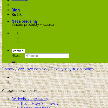
Blog
Košík
Naša predajňa
Žiadne produkty v košíku.
Hľadať:
Domov
/
Výživové doplnky
/
Tinktúry z bylín, z pupeňov
Kategórie produktov
Bezlepkové potraviny
Bezlepkové cestoviny