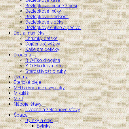
Bezlepkové kaše
Bezlepkové múčne zmesi
Bezlepkové múky
Bezlepkové sladkosti
Bezlepkové vločky
Bezlepkový chlieb a pečivo
Deti a mamičky
Chrumky detské
Dojčenské výživy
Kaše pre detičky
Drogéria
BIO-Eko drogéria
BIO-Eko kozmetika
Starostlivosť o zuby
Džemy
Éterické oleje
MED a včelárske výrobky
Mikuláš
Mixit
Nápoje, štavy
Ovocné a zeleninové šťavy
Špajza
Bylinky a čaje
Bylinky