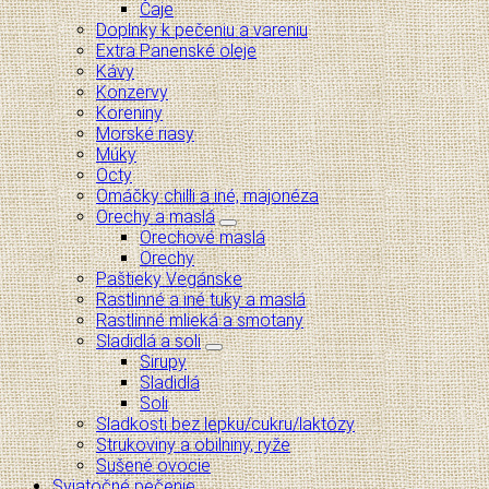
Čaje
Doplnky k pečeniu a vareniu
Extra Panenské oleje
Kávy
Konzervy
Koreniny
Morské riasy
Múky
Octy
Omáčky chilli a iné, majonéza
Orechy a maslá
Orechové maslá
Orechy
Paštieky Vegánske
Rastlinné a iné tuky a maslá
Rastlinné mlieká a smotany
Sladidlá a soli
Sirupy
Sladidlá
Soli
Sladkosti bez lepku/cukru/laktózy
Strukoviny a obilniny, ryže
Sušené ovocie
Sviatočné pečenie