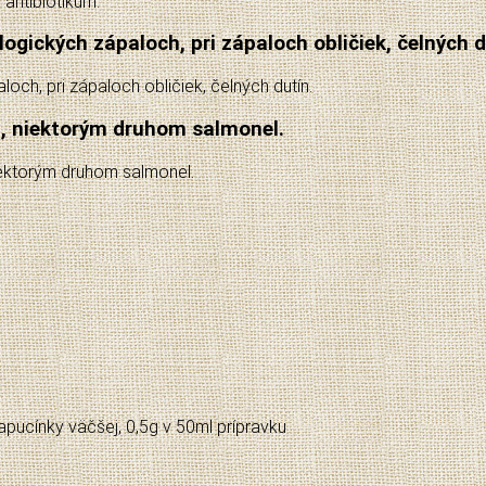
antibiotikum.
logických zápaloch, pri zápaloch obličiek, čelných d
och, pri zápaloch obličiek, čelných dutín.
i, niektorým druhom salmonel.
iektorým druhom salmonel.
apucínky väčšej, 0,5g v 50ml prípravku