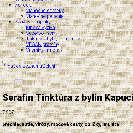
Vianoce
Vianočné darčeky
Vianočné pečenie
Výživové doplnky
Kĺbová výživa
Superpotraviny
Tinktúry z bylín, z pupeňov
VEGAN proteíny
Vitamíny, minerály
Pridať do zoznamu želaní
Serafin Tinktúra z bylín Kapuc
7.80
€
prechladnutie, virózy, močové cesty, obličky, imunita