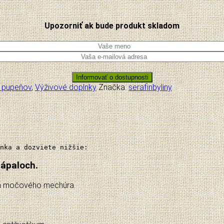
Upozorniť ak bude produkt skladom
 z pupeňov
,
Výživové doplnky
Značka:
serafinbyliny
nka a dozviete nižšie:
zápaloch.
och močového mechúra.