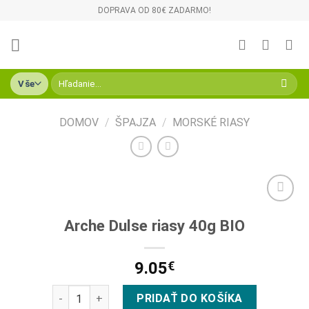
Skip
DOPRAVA OD 80€ ZADARMO!
to
content
Hľadať:
DOMOV
/
ŠPAJZA
/
MORSKÉ RIASY
Pridať do
Arche Dulse riasy 40g BIO
zoznamu
želaní
9.05
€
množstvo Arche Dulse riasy 40g BIO
PRIDAŤ DO KOŠÍKA