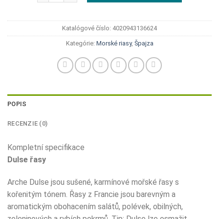
Katalógové číslo:
4020943136624
Kategórie:
Morské riasy
,
Špajza
POPIS
RECENZIE (0)
Kompletní specifikace
Dulse řasy
Arche Dulse jsou sušené, karmínové mořské řasy s
kořenitým tónem. Řasy z Francie jsou barevným a
aromatickým obohacením salátů, polévek, obilných,
zeleninových a rybích pokrmů. Tip: Dulse lze osmažit