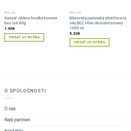
ŠPAJZA
ŠPAJZA
Natural Jihlava horalka korenie
Klátovský panenský slnečnicový
bez soli 80g
olej BEZ vône dezodorizovaný
1000 ml
1.90
€
5.20
€
PRIDAŤ DO KOŠÍKA
PRIDAŤ DO KOŠÍKA
O SPOLOČNOSTI
O nás
Naši partneri
Kontakty