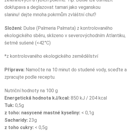
dokřupava a deglazovat tamari jako veganskou
slaninu! dejte mnoha pokrmům zvláštní chuť!
Složení:
Dulse (Palmeria Palmata) z kontrolovaného
ekologického sběru, sklizeno v severovýchodním Atlantiku,
šetrně sušené (<42°C)
*z kontrolovaného ekologického zemědělství
Příprava:
Namočte na 10 minut do studené vody, sceďte a
zpracujte podle receptu.
Nutriční hodnoty na 100 g
Energetická hodnota kJ/kcal:
850
kJ / 204 kcal
Tuk:
0,5g
z toho: nasycené mastné kyseliny:
< 0,1g
Sacharidy:
23g
z toho cukry:
< 0,5g