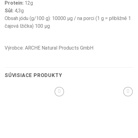
Protein:
12g
Sůl:
4,3g
Obsah jódu (g/100 g): 10000 µg / na porci (1 g = přibližně 1
čajová lžička) 100 µg
Výrobce: ARCHE Natural Products GmbH
SÚVISIACE PRODUKTY
Pridať do
Pridať do
zoznamu
zoznamu
želaní
želaní