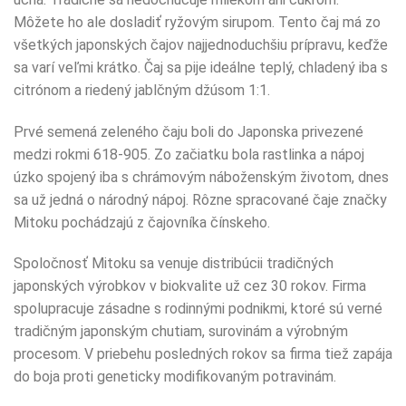
Môžete ho ale dosladiť ryžovým sirupom. Tento čaj má zo
všetkých japonských čajov najjednoduchšiu prípravu, keďže
sa varí veľmi krátko. Čaj sa pije ideálne teplý, chladený iba s
citrónom a riedený jablčným džúsom 1:1.
Prvé semená zeleného čaju boli do Japonska privezené
medzi rokmi 618-905. Zo začiatku bola rastlinka a nápoj
úzko spojený iba s chrámovým náboženským životom, dnes
sa už jedná o národný nápoj. Rôzne spracované čaje značky
Mitoku pochádzajú z čajovníka čínskeho.
Spoločnosť Mitoku sa venuje distribúcii tradičných
japonských výrobkov v biokvalite už cez 30 rokov. Firma
spolupracuje zásadne s rodinnými podnikmi, ktoré sú verné
tradičným japonským chutiam, surovinám a výrobným
procesom. V priebehu posledných rokov sa firma tiež zapája
do boja proti geneticky modifikovaným potravinám.