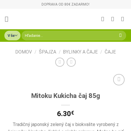
Skip
DOPRAVA OD 80€ ZADARMO!
to
content
Hľadať:
DOMOV
/
ŠPAJZA
/
BYLINKY A ČAJE
/
ČAJE
Pridať do
Mitoku Kukicha čaj 85g
zoznamu
želaní
6.30
€
Tradičný japonský zelený čaj v biokvalite vyrobený z