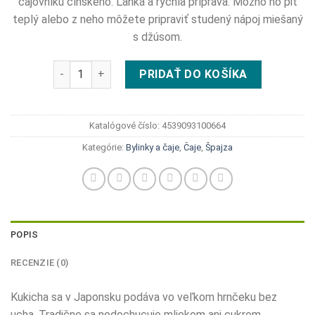
čajovníku čínskeho. Ľahká a rýchla príprava. Možno ho piť
teplý alebo z neho môžete pripraviť studený nápoj miešaný
s džúsom.
množstvo Mitoku Kukicha čaj 85g
PRIDAŤ DO KOŠÍKA
Katalógové číslo:
4539093100664
Kategórie:
Bylinky a čaje
,
Čaje
,
Špajza
POPIS
RECENZIE (0)
Kukicha sa v Japonsku podáva vo veľkom hrnčeku bez
ucha. Tradične sa nedochucuje mliekom ani cukrom.