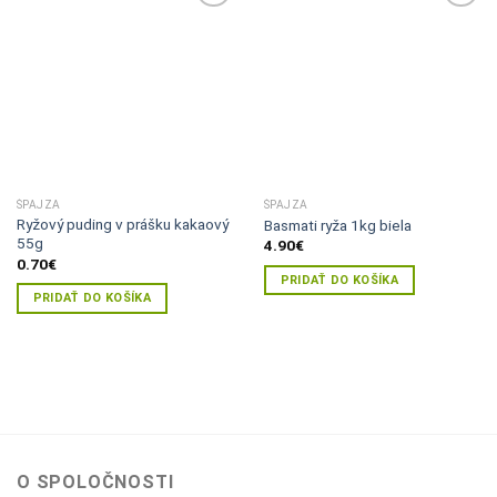
Pridať do
Pridať do
zoznamu
zoznamu
želaní
želaní
ŠPAJZA
ŠPAJZA
Ryžový puding v prášku kakaový
Basmati ryža 1kg biela
55g
4.90
€
0.70
€
PRIDAŤ DO KOŠÍKA
PRIDAŤ DO KOŠÍKA
O SPOLOČNOSTI