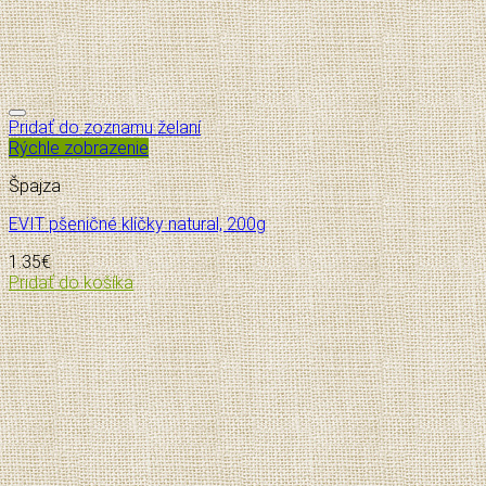
Pridať do zoznamu želaní
Rýchle zobrazenie
Špajza
EVIT pšeničné klíčky natural, 200g
1.35
€
Pridať do košíka