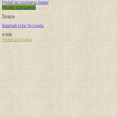
Pridať do zoznamu želaní
Rýchle zobrazenie
Špajza
Basmati ryža 1kg biela
4.90
€
Pridať do košíka