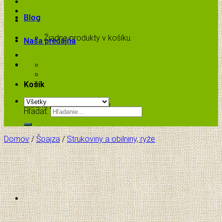
Blog
Žiadne produkty v košíku.
Naša predajňa
Košík
Žiadne produkty v košíku.
Hľadať:
Domov
/
Špajza
/
Strukoviny a obilniny, ryže