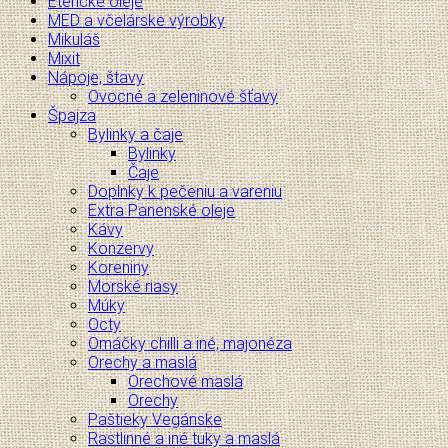
Éterické oleje
MED a včelárske výrobky
Mikuláš
Mixit
Nápoje, štavy
Ovocné a zeleninové šťavy
Špajza
Bylinky a čaje
Bylinky
Čaje
Doplnky k pečeniu a vareniu
Extra Panenské oleje
Kávy
Konzervy
Koreniny
Morské riasy
Múky
Octy
Omáčky chilli a iné, majonéza
Orechy a maslá
Orechové maslá
Orechy
Paštieky Vegánske
Rastlinné a iné tuky a maslá