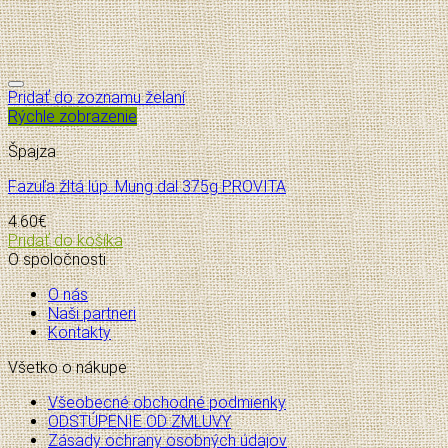
Pridať do zoznamu želaní
Rýchle zobrazenie
Špajza
Fazuľa žltá lúp. Mung dal 375g PROVITA
4.60
€
Pridať do košíka
O spoločnosti
O nás
Naši partneri
Kontakty
Všetko o nákupe
Všeobecné obchodné podmienky
ODSTÚPENIE OD ZMLUVY
Zásady ochrany osobných údajov