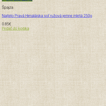
Špajza
Najtelo Pravá Himalájska soľ ružová jemne mletá 250g
0.85
€
Pridať do košíka