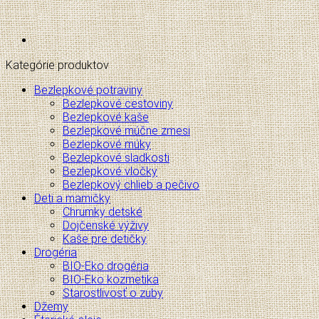
Kategórie produktov
Bezlepkové potraviny
Bezlepkové cestoviny
Bezlepkové kaše
Bezlepkové múčne zmesi
Bezlepkové múky
Bezlepkové sladkosti
Bezlepkové vločky
Bezlepkový chlieb a pečivo
Deti a mamičky
Chrumky detské
Dojčenské výživy
Kaše pre detičky
Drogéria
BIO-Eko drogéria
BIO-Eko kozmetika
Starostlivosť o zuby
Džemy