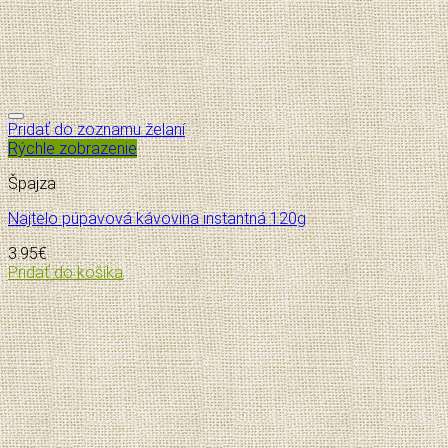
Pridať do zoznamu želaní
Rýchle zobrazenie
Špajza
Najtelo púpavová kávovina instantná 120g
3.95
€
Pridať do košíka