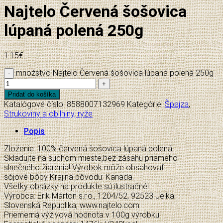
Najtelo Červená šošovica
lúpaná polená 250g
1.15
€
množstvo Najtelo Červená šošovica lúpaná polená 250g
Pridať do košíka
Katalógové číslo:
8588007132969
Kategórie:
Špajza
,
Strukoviny a obilniny, ryže
Popis
Zloženie: 100% červená šošovica lúpaná polená.
Skladujte na suchom mieste,bez zásahu priameho
slnečného žiarenia! Výrobok môže obsahovať :
sójové bôby Krajina pôvodu: Kanada.
Všetky obrázky na produkte sú ilustračné!
Výrobca: Erik Márton s.r.o., 1204/52, 92523 Jelka.
Slovenská Republika, www.najtelo.com
Priemerná výživová hodnota v 100g výrobku: