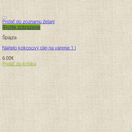
Pridať do zoznamu želaní
Rýchle zobrazenie
Špajza
Najtelo kokosový olej na varenie 1 l
6.00
€
Pridať do košíka