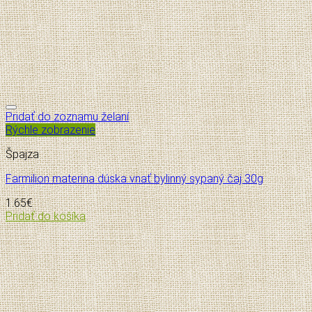
Pridať do zoznamu želaní
Rýchle zobrazenie
Špajza
Farmilion materina dúska vnať bylinný sypaný čaj 30g
1.65
€
Pridať do košíka