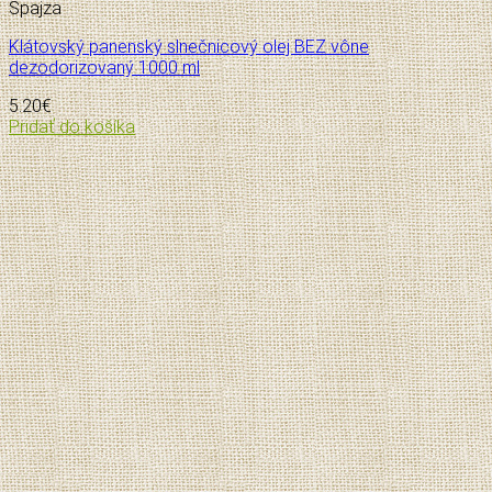
Špajza
Klátovský panenský slnečnicový olej BEZ vône
dezodorizovaný 1000 ml
5.20
€
Pridať do košíka