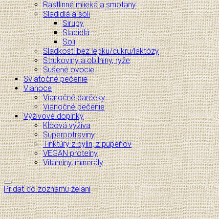
Rastlinné mlieká a smotany
Sladidlá a soli
Sirupy
Sladidlá
Soli
Sladkosti bez lepku/cukru/laktózy
Strukoviny a obilniny, ryže
Sušené ovocie
Sviatočné pečenie
Vianoce
Vianočné darčeky
Vianočné pečenie
Výživové doplnky
Kĺbová výživa
Superpotraviny
Tinktúry z bylín, z pupeňov
VEGAN proteíny
Vitamíny, minerály
Pridať do zoznamu želaní