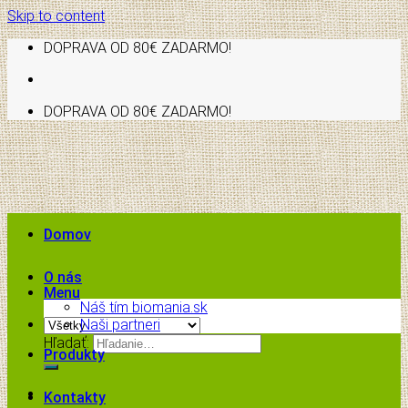
Skip to content
DOPRAVA OD 80€ ZADARMO!
DOPRAVA OD 80€ ZADARMO!
Domov
O nás
Menu
Náš tím biomania.sk
Naši partneri
Hľadať:
Produkty
Kontakty