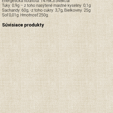
Energetická hodnota: 1476kJ/348kcal
Tuky: 0,9g – z toho nasýtené mastné kyseliny :0,1g
Sacharidy: 60g, -z toho cukry: 3,7g, Bielkoviny: 25g
Soľ:0,01g. Hmotnosť:250g.
Súvisiace produkty