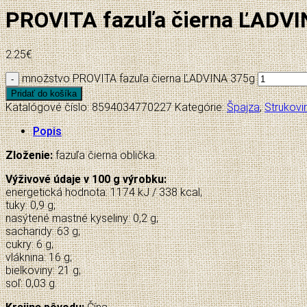
PROVITA fazuľa čierna ĽADV
2.25
€
množstvo PROVITA fazuľa čierna ĽADVINA 375g
Pridať do košíka
Katalógové číslo:
8594034770227
Kategórie:
Špajza
,
Strukovin
Popis
Zloženie:
fazuľa čierna oblička.
Výživové údaje v 100 g výrobku:
energetická hodnota: 1174 kJ / 338 kcal;
tuky: 0,9 g;
nasýtené mastné kyseliny: 0,2 g;
sacharidy: 63 g;
cukry: 6 g;
vláknina: 16 g;
bielkoviny: 21 g;
soľ: 0,03 g.