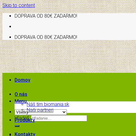
Skip to content
DOPRAVA OD 80€ ZADARMO!
DOPRAVA OD 80€ ZADARMO!
Domov
O nás
Menu
Náš tím biomania.sk
Naši partneri
Hľadať:
Produkty
Kontakty