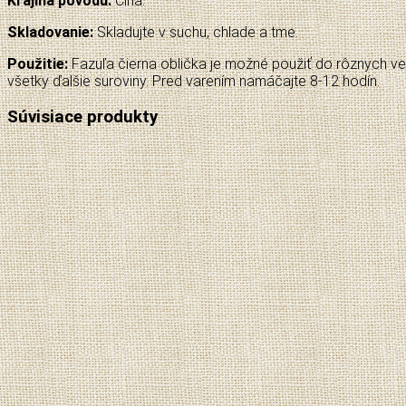
Krajina pôvodu:
Čína.
Skladovanie:
Skladujte v suchu, chlade a tme.
Použitie:
Fazuľa čierna oblička je možné použiť do rôznych veg
všetky ďalšie suroviny. Pred varením namáčajte 8-12 hodín.
Súvisiace produkty