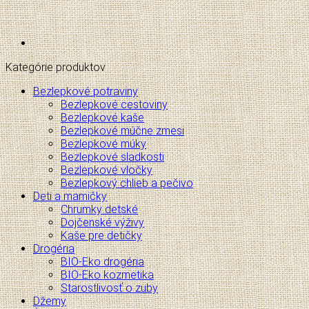
Kategórie produktov
Bezlepkové potraviny
Bezlepkové cestoviny
Bezlepkové kaše
Bezlepkové múčne zmesi
Bezlepkové múky
Bezlepkové sladkosti
Bezlepkové vločky
Bezlepkový chlieb a pečivo
Deti a mamičky
Chrumky detské
Dojčenské výživy
Kaše pre detičky
Drogéria
BIO-Eko drogéria
BIO-Eko kozmetika
Starostlivosť o zuby
Džemy