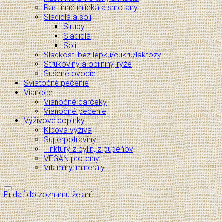
Rastlinné mlieká a smotany
Sladidlá a soli
Sirupy
Sladidlá
Soli
Sladkosti bez lepku/cukru/laktózy
Strukoviny a obilniny, ryže
Sušené ovocie
Sviatočné pečenie
Vianoce
Vianočné darčeky
Vianočné pečenie
Výživové doplnky
Kĺbová výživa
Superpotraviny
Tinktúry z bylín, z pupeňov
VEGAN proteíny
Vitamíny, minerály
Pridať do zoznamu želaní