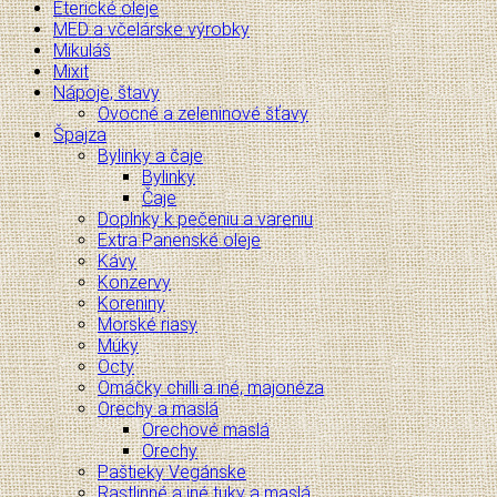
Éterické oleje
MED a včelárske výrobky
Mikuláš
Mixit
Nápoje, štavy
Ovocné a zeleninové šťavy
Špajza
Bylinky a čaje
Bylinky
Čaje
Doplnky k pečeniu a vareniu
Extra Panenské oleje
Kávy
Konzervy
Koreniny
Morské riasy
Múky
Octy
Omáčky chilli a iné, majonéza
Orechy a maslá
Orechové maslá
Orechy
Paštieky Vegánske
Rastlinné a iné tuky a maslá