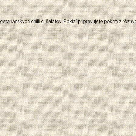
etariánskych chilli či šalátov. Pokiaľ pripravujete pokrm z rôzn