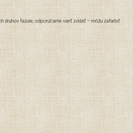
ych druhov fazule, odporúčame variť zvlášť – môžu zafarbiť