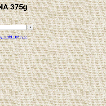
INA 375g
y a obilniny, ryže